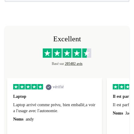
Excellent
Basé sur
205482 avis
vérifié
Laptop
Il est parfai
Laptop arrivé comme prévu, bien emballé,a voir
Il est parfait
a l'usage avec l'autonomie.
Noms
Jacqu
Noms
andy