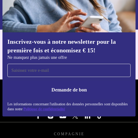
Voucher aanvragen
Retrouvez les informations sur l'utilisation des données personnelles
dans notre
politique de confidentialité
.
Inscrivez-vous à notre newsletter pour la
Téléchargez l'application refurbed
première fois et économisez € 15!
Pour iOS et Android
Ne manquez plus jamais une offre
Demande de bon
REFURBED BELGIQUE - RETHINK NEW.
Les informations concernant l'utilisation des données personnelles sont disponibles
SUIVEZ-NOUS
dans notre
Politique de confidentialité
COMPAGNIE