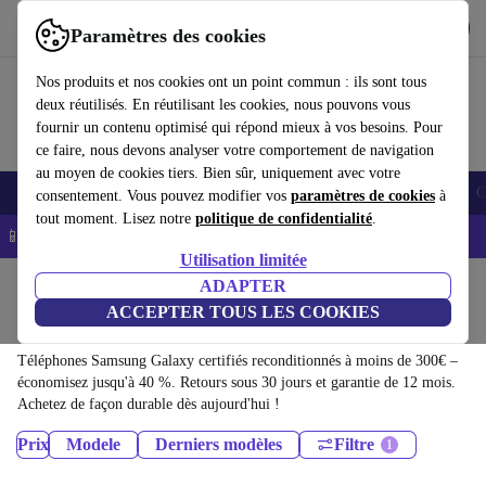
Télécharger l'application
Télécharger
Paramètres des cookies
Utilisez refurbed rapidement et facilement
Nos produits et nos cookies ont un point commun : ils sont tous
deux réutilisés. En réutilisant les cookies, nous pouvons vous
fournir un contenu optimisé qui répond mieux à vos besoins. Pour
ce faire, nous devons analyser votre comportement de navigation
au moyen de cookies tiers. Bien sûr, uniquement avec votre
Smartphones
Laptops
Tablettes
Montres connectées
Accessoires
C
consentement. Vous pouvez modifier vos
paramètres de cookies
à
tout moment. Lisez notre
politique de confidentialité
.
📱 -5% EXTRA sur les iPhones – Code : IPHONEDEAL -
CGV
Utilisation limitée
Accueil
Produits
Téléphones & Smartphones
ADAPTER
ACCEPTER TOUS LES COOKIES
Téléphones Samsung Galaxy:
Téléphones Samsung Galaxy certifiés reconditionnés à moins de 300€ –
économisez jusqu'à 40 %. Retours sous 30 jours et garantie de 12 mois.
Achetez de façon durable dès aujourd'hui !
Prix
Modele
Derniers modèles
Filtre