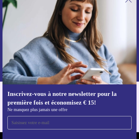
Inscrivez-vous à notre newsletter pour
la première fois et économisez 15 € !
Ne manquez plus aucune offre.
Voucher aanvragen
Retrouvez les informations sur l'utilisation des données personnelles
dans notre
politique de confidentialité
.
Inscrivez-vous à notre newsletter pour la
Téléchargez l'application refurbed
première fois et économisez € 15!
Pour iOS et Android
Ne manquez plus jamais une offre