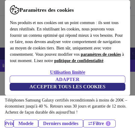
Télécharger l'application
Télécharger
Paramètres des cookies
Utilisez refurbed rapidement et facilement
Nos produits et nos cookies ont un point commun : ils sont tous
deux réutilisés. En réutilisant les cookies, nous pouvons vous
fournir un contenu optimisé qui répond mieux à vos besoins. Pour
ce faire, nous devons analyser votre comportement de navigation
au moyen de cookies tiers. Bien sûr, uniquement avec votre
Smartphones
Laptops
Tablettes
Montres connectées
Accessoires
C
consentement. Vous pouvez modifier vos
paramètres de cookies
à
tout moment. Lisez notre
politique de confidentialité
.
📱 -5% EXTRA sur les iPhones – Code : IPHONEDEAL -
CGV
Utilisation limitée
Accueil
Produits
Téléphones & Smartphones
ADAPTER
ACCEPTER TOUS LES COOKIES
Téléphones Samsung Galaxy:
Téléphones Samsung Galaxy certifiés reconditionnés à moins de 200€ –
économisez jusqu'à 40 %. Retours sous 30 jours et garantie de 12 mois.
Achetez de façon durable dès aujourd'hui !
Prix
Modele
Derniers modèles
Filtre