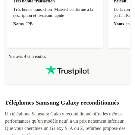
Très bonne transaction
Parfait.
Très bonne transaction. Matériel conforme à la
De la comman
description et livraison rapide
parfait.Parti
l'emballage.
Noms
JPB
Noms
jp v
redire...que
livraison qu
Nos avis 4 et 5 étoiles
Téléphones Samsung Galaxy reconditionnés
Un téléphone Samsung Galaxy reconditionné offre les mêmes
performances qu’un modèle neuf, à un prix nettement inférieur.
Que vous cherchiez un Galaxy S, A ou Z, refurbed propose des