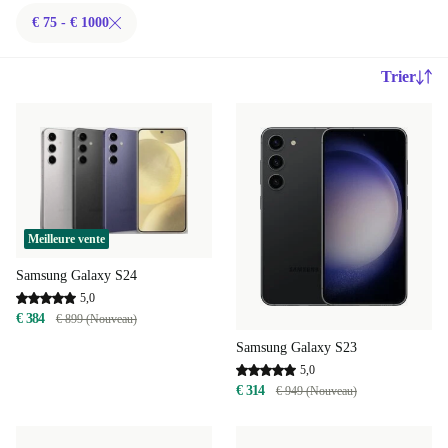
€ 75 - € 1000
Trier
Meilleure vente
Samsung Galaxy S24
5,0
€ 384
€ 899 (Nouveau)
Samsung Galaxy S23
5,0
€ 314
€ 949 (Nouveau)