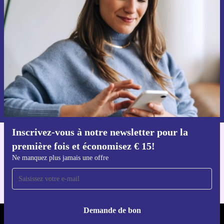
la première fois et économisez 15 € !
Ne manquez plus aucune offre.
Voucher aanvragen
Retrouvez les informations sur l'utilisation des données personnelles
dans notre
politique de confidentialité
.
Inscrivez-vous à notre newsletter pour la
Téléchargez l'application refurbed
première fois et économisez € 15!
Pour iOS et Android
Ne manquez plus jamais une offre
Demande de bon
REFURBED BELGIQUE - RETHINK NEW.