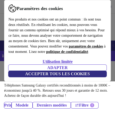
Télécharger l'application
Télécharger
Paramètres des cookies
Utilisez refurbed rapidement et facilement
Nos produits et nos cookies ont un point commun : ils sont tous
deux réutilisés. En réutilisant les cookies, nous pouvons vous
fournir un contenu optimisé qui répond mieux à vos besoins. Pour
ce faire, nous devons analyser votre comportement de navigation
au moyen de cookies tiers. Bien sûr, uniquement avec votre
Smartphones
Laptops
Tablettes
Montres connectées
Accessoires
C
consentement. Vous pouvez modifier vos
paramètres de cookies
à
tout moment. Lisez notre
politique de confidentialité
.
📱 -5% EXTRA sur les iPhones – Code : IPHONEDEAL -
CGV
Utilisation limitée
Accueil
Produits
Téléphones & Smartphones
ADAPTER
ACCEPTER TOUS LES COOKIES
Téléphones Samsung Galaxy:
Téléphones Samsung Galaxy certifiés reconditionnés à moins de 1000€ –
économisez jusqu'à 40 %. Retours sous 30 jours et garantie de 12 mois.
Achetez de façon durable dès aujourd'hui !
Prix
Modele
Derniers modèles
Filtre