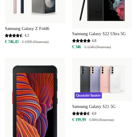
Samsung Galaxy Z Fold6
Samsung Galaxy S22 Ultra 5G
4,5
4,8
€ 746,43
€ 1999 (Nouveau)
€ 346
€ 1249 (Nouveau)
Quantité limitée
Samsung Galaxy S21 5G
4,6
€ 199,99
€ 899 (Nouveau)