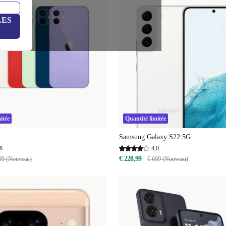
LES
itée
Quantité limitée
Samsung Galaxy S22 5G
8
4,0
€ 228,99
99 (Nouveau)
€ 699 (Nouveau)