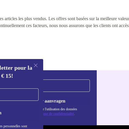
 articles les plus vendus. Les offres sont basées sur la meilleure valeur 
continuellement ces facteurs, nous nous assurons que les clients ont accè
letter pour la
 € 15!
Voucher aanvragen
Retrouvez les informations sur l'utilisation des données
n
personnelles dans notre
politique de confidentialité
.
es personnelles sont