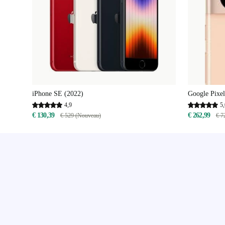
iPhone SE (2022)
Google Pixel
4,9
5,
€ 130,39
€ 262,99
€ 529 (Nouveau)
€ 7