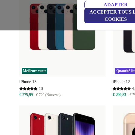
ADAPTER
ACCEPTER TOUS 
COOKIES
Meilleure vente
Quantité lim
iPhone 13
iPhone 12
4,8
4,
€ 275,99
€ 200,83
€ 729 (Nouveau)
€ 7