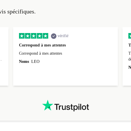
vis spécifiques.
vérifié
Correspond à mes attentes
T
Correspond à mes attentes
T
d
Noms
LEO
N