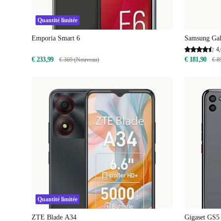
Quantité limitée
Emporia Smart 6
Samsung Ga
4,
€ 233,99
€ 181,90
€ 369 (Nouveau)
€ 8
Quantité limitée
ZTE Blade A34
Gigaset GS5