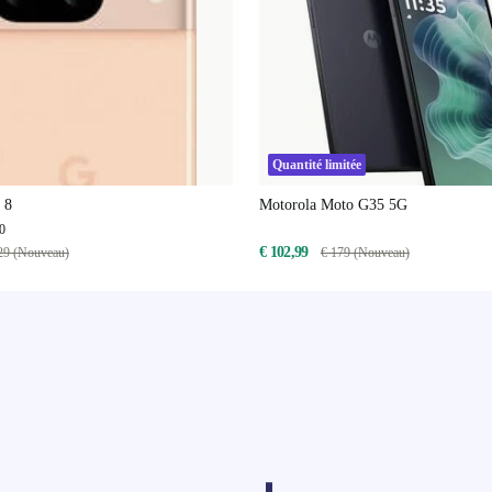
Quantité limitée
 8
Motorola Moto G35 5G
0
€ 102,99
29 (Nouveau)
€ 179 (Nouveau)