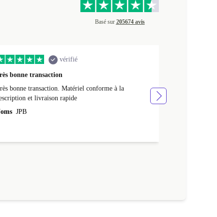
Basé sur
205674 avis
vérifié
rès bonne transaction
Livraison rap
rès bonne transaction. Matériel conforme à la
Livraison rapid
escription et livraison rapide
Noms
NATHA
oms
JPB