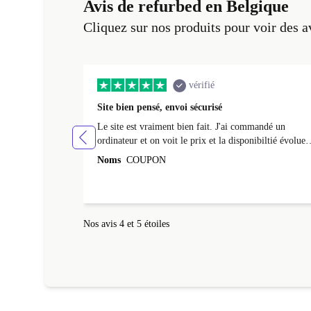
Avis de refurbed en Belgique
Cliquez sur nos produits pour voir des a
vérifié
Site bien pensé, envoi sécurisé
Le site est vraiment bien fait. J'ai commandé un
ordinateur et on voit le prix et la disponibiltié évoluer
au fil des caractéristiques choisies. L'envoi de
Noms
COUPON
l'ordinateur s'est fait dans les délais. Le suivi du colis
fonctionnait parfaitement.
Nos avis 4 et 5 étoiles