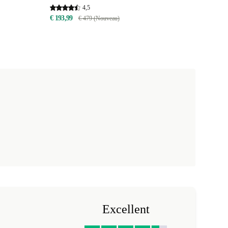
4,5
€ 193,99
€ 479 (Nouveau)
Excellent