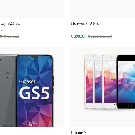
laxy S21 5G
Huawei P40 Pro
6
€ 198,95
99 (Nouveau)
€ 929 (Nouveau)
iPhone 7