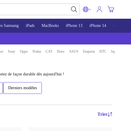
es Samsung
iPads
MacBooks
iPhone 13
iPhone 14
iPhone 15
or
Sony
Oppo
Nokia
CAT
Doro
ASUS
Emporia
HTC
bq
tez de façon durable dès aujourd'hui !
Derniers modèles
Trier