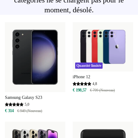
catégories ne se chargent pas pour le
moment, désolé.
Quantité limitée
iPhone 12
4,8
€ 198,57
€ 799 (Nouveau)
Samsung Galaxy S23
5,0
€ 314
€ 949 (Nouveau)