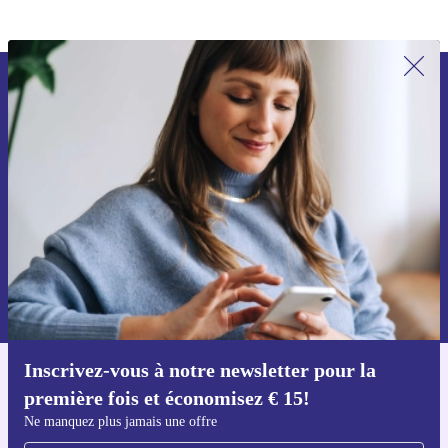
Inscrivez-vous à notre newsletter pour
la première fois et économisez 15 € !
Ne manquez plus aucune offre.
Voucher aanvragen
Retrouvez les informations sur l'utilisation des données personnelles
dans notre
politique de confidentialité
.
Inscrivez-vous à notre newsletter pour la
Téléchargez l'application refurbed
première fois et économisez € 15!
Pour iOS et Android
Ne manquez plus jamais une offre