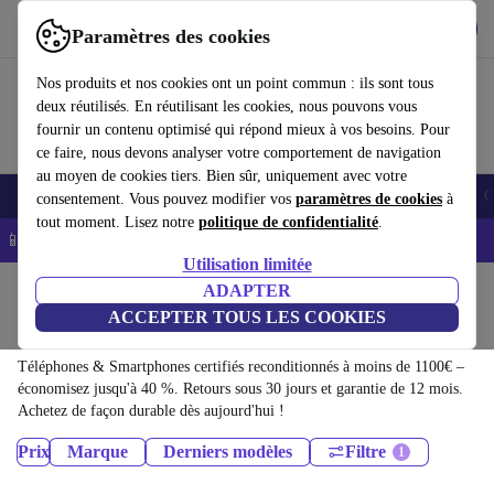
Télécharger l'application
Télécharger
Paramètres des cookies
Utilisez refurbed rapidement et facilement
Nos produits et nos cookies ont un point commun : ils sont tous
deux réutilisés. En réutilisant les cookies, nous pouvons vous
fournir un contenu optimisé qui répond mieux à vos besoins. Pour
ce faire, nous devons analyser votre comportement de navigation
au moyen de cookies tiers. Bien sûr, uniquement avec votre
Smartphones
Laptops
Tablettes
Montres connectées
Accessoires
C
consentement. Vous pouvez modifier vos
paramètres de cookies
à
tout moment. Lisez notre
politique de confidentialité
.
📱 -5% EXTRA sur les iPhones – Code : IPHONEDEAL -
CGV
Utilisation limitée
Accueil
Produits
ADAPTER
ACCEPTER TOUS LES COOKIES
Téléphones & Smartphones:
Téléphones & Smartphones certifiés reconditionnés à moins de 1100€ –
économisez jusqu'à 40 %. Retours sous 30 jours et garantie de 12 mois.
Achetez de façon durable dès aujourd'hui !
Prix
Marque
Derniers modèles
Filtre