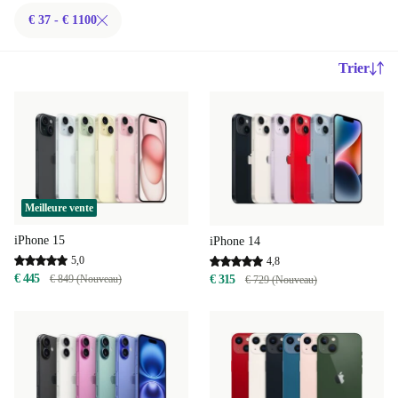
€ 37 - € 1100
Trier
Meilleure vente
iPhone 15
iPhone 14
5,0
4,8
€ 445
€ 849 (Nouveau)
€ 315
€ 729 (Nouveau)