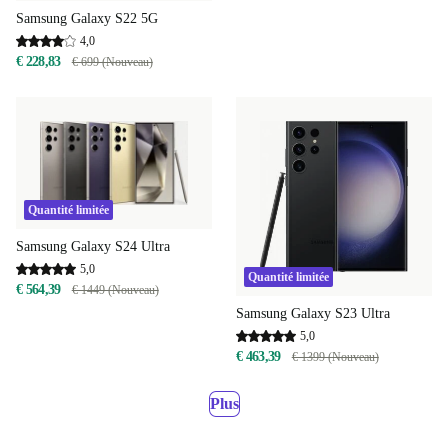
Samsung Galaxy S22 5G
4,0
€ 228,83
€ 699 (Nouveau)
Quantité limitée
Samsung Galaxy S24 Ultra
5,0
Quantité limitée
€ 564,39
€ 1449 (Nouveau)
Samsung Galaxy S23 Ultra
5,0
€ 463,39
€ 1399 (Nouveau)
Plus