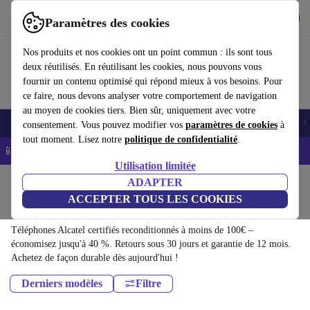
Télécharger l'application
Télécharger
Paramètres des cookies
Utilisez refurbed rapidement et facilement
Nos produits et nos cookies ont un point commun : ils sont tous
deux réutilisés. En réutilisant les cookies, nous pouvons vous
fournir un contenu optimisé qui répond mieux à vos besoins. Pour
ce faire, nous devons analyser votre comportement de navigation
au moyen de cookies tiers. Bien sûr, uniquement avec votre
Smartphones
Laptops
Tablettes
Montres connectées
Accessoires
C
consentement. Vous pouvez modifier vos
paramètres de cookies
à
tout moment. Lisez notre
politique de confidentialité
.
📱 -5% EXTRA sur les iPhones – Code : IPHONEDEAL -
CGV
Utilisation limitée
Accueil
Produits
Téléphones & Smartphones
ADAPTER
ACCEPTER TOUS LES COOKIES
Téléphones Alcatel:
Téléphones Alcatel certifiés reconditionnés à moins de 100€ –
économisez jusqu'à 40 %. Retours sous 30 jours et garantie de 12 mois.
Achetez de façon durable dès aujourd'hui !
Derniers modèles
Filtre