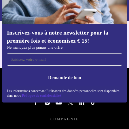
Retrouvez les informations sur l'utilisation des données personnelles
dans notre
politique de confidentialité
.
Inscrivez-vous à notre newsletter pour la
Téléchargez l'application refurbed
première fois et économisez € 15!
Pour iOS et Android
Ne manquez plus jamais une offre
Demande de bon
REFURBED BELGIQUE - RETHINK NEW.
Les informations concernant l'utilisation des données personnelles sont disponibles
SUIVEZ-NOUS
dans notre
Politique de confidentialité
COMPAGNIE