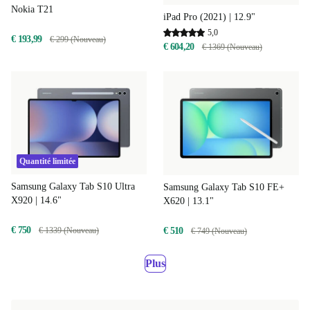
Nokia T21
iPad Pro (2021) | 12.9"
5,0
€ 193,99
€ 299 (Nouveau)
€ 604,20
€ 1369 (Nouveau)
Quantité limitée
Samsung Galaxy Tab S10 Ultra
Samsung Galaxy Tab S10 FE+
X920 | 14.6"
X620 | 13.1"
€ 750
€ 510
€ 1339 (Nouveau)
€ 749 (Nouveau)
Plus