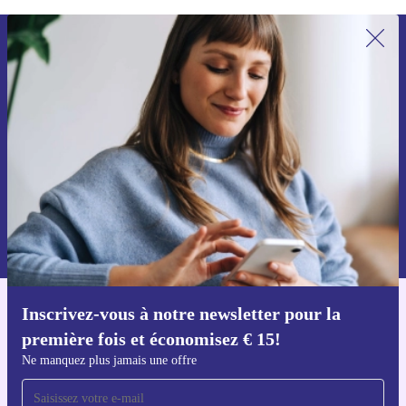
Inscrivez-vous à notre newsletter pour
la première fois et économisez 15 € !
Ne manquez plus aucune offre.
Voucher aanvragen
Retrouvez les informations sur l'utilisation des données personnelles
dans notre
politique de confidentialité
.
Inscrivez-vous à notre newsletter pour la
Téléchargez l'application refurbed
première fois et économisez € 15!
Pour iOS et Android
Ne manquez plus jamais une offre