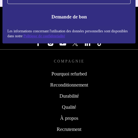
Demande de bon
REFURBED BELGIQUE - RETHINK NEW.
Les informations concernant l'utilisation des données personnelles sont disponibles
SUIVEZ-NOUS
dans notre
Politique de confidentialité
COMPAGNIE
Pourquoi refurbed
Reconditionnement
Durabilité
Qualité
À propos
Recrutement