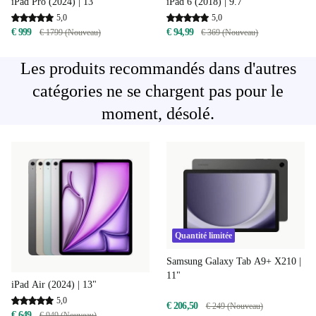
iPad Pro (2024) | 13"
iPad 6 (2018) | 9.7"
5,0
5,0
€ 999
€ 94,99
€ 1799 (Nouveau)
€ 369 (Nouveau)
Les produits recommandés dans d'autres
catégories ne se chargent pas pour le
moment, désolé.
Quantité limitée
Samsung Galaxy Tab A9+ X210 |
11"
iPad Air (2024) | 13"
5,0
€ 206,50
€ 249 (Nouveau)
€ 649
€ 949 (Nouveau)