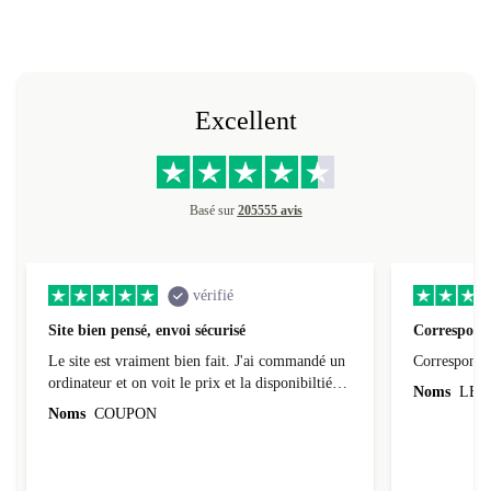
Excellent
Basé sur
205555 avis
vérifié
Site bien pensé, envoi sécurisé
Correspond 
Le site est vraiment bien fait. J'ai commandé un
Correspond à
ordinateur et on voit le prix et la disponibiltié
Noms
LEO
évoluer au fil des caractéristiques choisies.
Noms
COUPON
L'envoi de l'ordinateur s'est fait dans les délais.
Le suivi du colis fonctionnait parfaitement.