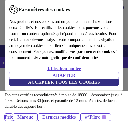
Télécharger l'application
Télécharger
Paramètres des cookies
Utilisez refurbed rapidement et facilement
Nos produits et nos cookies ont un point commun : ils sont tous
deux réutilisés. En réutilisant les cookies, nous pouvons vous
fournir un contenu optimisé qui répond mieux à vos besoins. Pour
ce faire, nous devons analyser votre comportement de navigation
au moyen de cookies tiers. Bien sûr, uniquement avec votre
Smartphones
Laptops
Tablettes
Montres connectées
Accessoires
C
consentement. Vous pouvez modifier vos
paramètres de cookies
à
tout moment. Lisez notre
politique de confidentialité
.
📱 -5% EXTRA sur les iPhones – Code : IPHONEDEAL -
CGV
Utilisation limitée
Accueil
Produits
ADAPTER
ACCEPTER TOUS LES COOKIES
Tablettes:
Tablettes certifiés reconditionnés à moins de 1800€ – économisez jusqu'à
40 %. Retours sous 30 jours et garantie de 12 mois. Achetez de façon
durable dès aujourd'hui !
Prix
Marque
Derniers modèles
Filtre