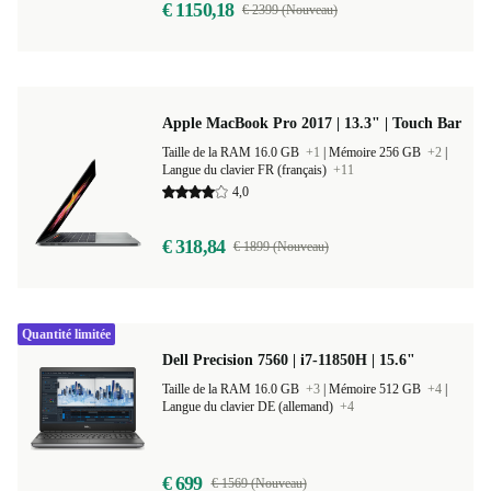
€ 1150,18
€ 2399 (Nouveau)
Apple MacBook Pro 2017 | 13.3" | Touch Bar
Taille de la RAM 16.0 GB
+1
|
Mémoire 256 GB
+2
|
Langue du clavier FR (français)
+11
4,0
€ 318,84
€ 1899 (Nouveau)
Quantité limitée
Dell Precision 7560 | i7-11850H | 15.6"
Taille de la RAM 16.0 GB
+3
|
Mémoire 512 GB
+4
|
Langue du clavier DE (allemand)
+4
€ 699
€ 1569 (Nouveau)