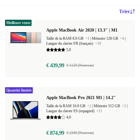
Trier
Meilleure vente
Apple MacBook Air 2020 | 13.3" | M1
Taille de la RAM 8.0 GB
+1
|
Mémoire 128 GB
+4
|
Langue du clavier FR (français)
+19
5,0
€ 439,99
€ 1129 (Nouveau)
Quantité limitée
Apple MacBook Pro 2021 M1 | 14.2"
Taille de la RAM 16.0 GB
+2
|
Mémoire 512 GB
+2
|
Langue du clavier ES (espagnol)
+11
4,0
€ 874,99
€ 2249 (Nouveau)