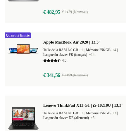
€ 482,95
€ 1479 (Nouveau)
Quantité limitée
Apple MacBook Air 2020 | 13.3"
Taille de la RAM 8.0 GB
+1
|
Mémoire 256 GB
+4
|
Langue du clavier FR (français)
+14
4,6
€ 341,56
€ 1199 (Nouveau)
Lenovo ThinkPad X13 G1 | i5-10210U | 13.3"
Taille de la RAM 8.0 GB
+1
|
Mémoire 256 GB
+3
|
Langue du clavier DE (allemand)
+5