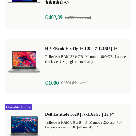
4,5
€ 402,39
€ 2999 (Nouveau)
HP ZBook Firefly 16 G9 | i7-1265U | 16"
Taille de la RAM 32.0 GB |
Mémoire 1000 GB |
Langue
du clavier US (anglais américain)
€ 1000
€ 3599 (Nouveau)
Quantité limitée
Dell Latitude 5520 | i7-1165G7 | 15.6"
Taille de la RAM 8.0 GB
+3
|
Mémoire 256 GB
+3
|
Langue du clavier DE (allemand)
+2