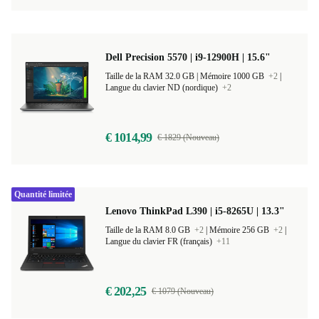
Dell Precision 5570 | i9-12900H | 15.6"
Taille de la RAM 32.0 GB |
Mémoire 1000 GB
+2
|
Langue du clavier ND (nordique)
+2
€ 1014,99
€ 1829 (Nouveau)
Quantité limitée
Lenovo ThinkPad L390 | i5-8265U | 13.3"
Taille de la RAM 8.0 GB
+2
|
Mémoire 256 GB
+2
|
Langue du clavier FR (français)
+11
€ 202,25
€ 1079 (Nouveau)