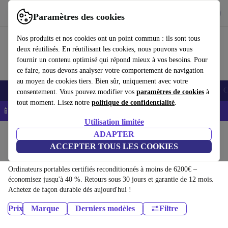
Télécharger l'application
Télécharger
Paramètres des cookies
Utilisez refurbed rapidement et facilement
Nos produits et nos cookies ont un point commun : ils sont tous
deux réutilisés. En réutilisant les cookies, nous pouvons vous
fournir un contenu optimisé qui répond mieux à vos besoins. Pour
ce faire, nous devons analyser votre comportement de navigation
au moyen de cookies tiers. Bien sûr, uniquement avec votre
Smartphones
Laptops
Tablettes
Montres connectées
Accessoires
C
consentement. Vous pouvez modifier vos
paramètres de cookies
à
tout moment. Lisez notre
politique de confidentialité
.
📱 -5% EXTRA sur les iPhones – Code : IPHONEDEAL -
CGV
Utilisation limitée
Accueil
Produits
ADAPTER
ACCEPTER TOUS LES COOKIES
Ordinateurs portables:
Ordinateurs portables certifiés reconditionnés à moins de 6200€ –
économisez jusqu'à 40 %. Retours sous 30 jours et garantie de 12 mois.
Achetez de façon durable dès aujourd'hui !
Prix
Marque
Derniers modèles
Filtre