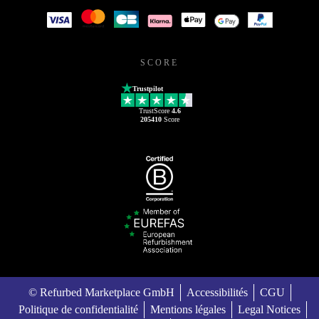
SCORE
Trustpilot
TrustScore
4.6
205410
Score
© Refurbed Marketplace GmbH
Accessibilités
CGU
Politique de confidentialité
Mentions légales
Legal Notices