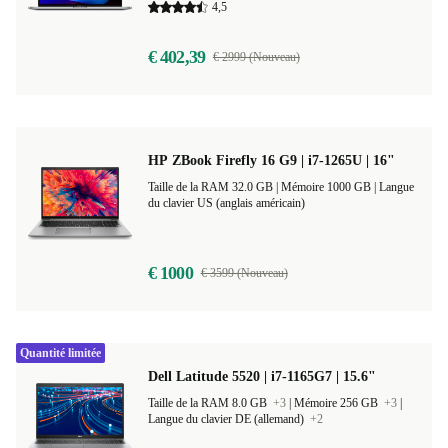
4,5
€ 402,39
€ 2999 (Nouveau)
HP ZBook Firefly 16 G9 | i7-1265U | 16"
Taille de la RAM 32.0 GB |
Mémoire 1000 GB |
Langue
du clavier US (anglais américain)
€ 1000
€ 3599 (Nouveau)
Quantité limitée
Dell Latitude 5520 | i7-1165G7 | 15.6"
Taille de la RAM 8.0 GB
+3
|
Mémoire 256 GB
+3
|
Langue du clavier DE (allemand)
+2