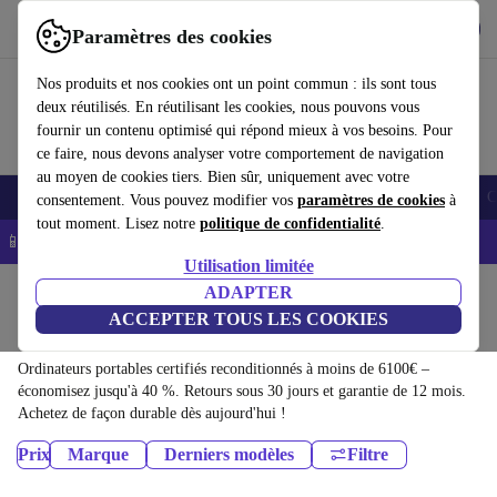
Télécharger l'application
Télécharger
Paramètres des cookies
Utilisez refurbed rapidement et facilement
Nos produits et nos cookies ont un point commun : ils sont tous
deux réutilisés. En réutilisant les cookies, nous pouvons vous
fournir un contenu optimisé qui répond mieux à vos besoins. Pour
ce faire, nous devons analyser votre comportement de navigation
au moyen de cookies tiers. Bien sûr, uniquement avec votre
Smartphones
Laptops
Tablettes
Montres connectées
Accessoires
C
consentement. Vous pouvez modifier vos
paramètres de cookies
à
tout moment. Lisez notre
politique de confidentialité
.
📱 -5% EXTRA sur les iPhones – Code : IPHONEDEAL -
CGV
Utilisation limitée
Accueil
Produits
ADAPTER
ACCEPTER TOUS LES COOKIES
Ordinateurs portables:
Ordinateurs portables certifiés reconditionnés à moins de 6100€ –
économisez jusqu'à 40 %. Retours sous 30 jours et garantie de 12 mois.
Achetez de façon durable dès aujourd'hui !
Prix
Marque
Derniers modèles
Filtre