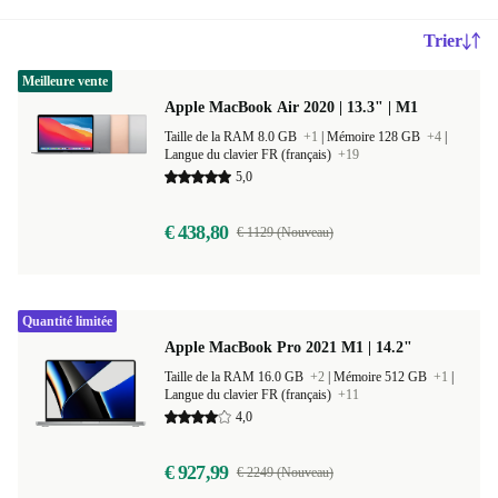
Trier
Meilleure vente
Apple MacBook Air 2020 | 13.3" | M1
Taille de la RAM 8.0 GB
+1
|
Mémoire 128 GB
+4
|
Langue du clavier FR (français)
+19
5,0
€ 438,80
€ 1129 (Nouveau)
Quantité limitée
Apple MacBook Pro 2021 M1 | 14.2"
Taille de la RAM 16.0 GB
+2
|
Mémoire 512 GB
+1
|
Langue du clavier FR (français)
+11
4,0
€ 927,99
€ 2249 (Nouveau)