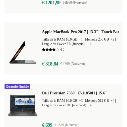
€ 1201,99
€ 2399 (Nouveau)
Apple MacBook Pro 2017 | 13.3" | Touch Bar
Taille de la RAM 16.0 GB
+1
|
Mémoire 256 GB
+2
|
Langue du clavier FR (français)
+11
4,0
€ 318,84
€ 1899 (Nouveau)
Quantité limitée
Dell Precision 7560 | i7-11850H | 15.6"
Taille de la RAM 16.0 GB
+3
|
Mémoire 512 GB
+4
|
Langue du clavier DE (allemand)
+4
€ 699
€ 1569 (Nouveau)