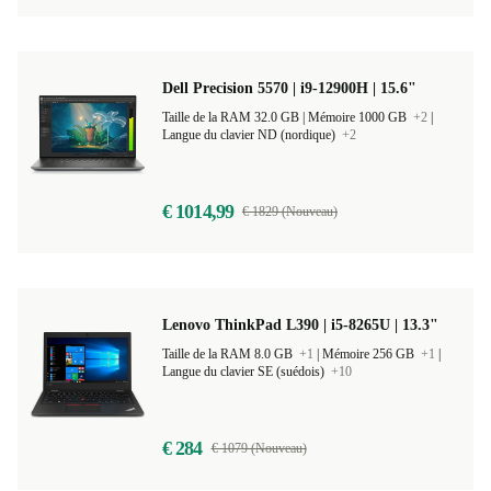
Dell Precision 5570 | i9-12900H | 15.6"
Taille de la RAM 32.0 GB |
Mémoire 1000 GB
+2
|
Langue du clavier ND (nordique)
+2
€ 1014,99
€ 1829 (Nouveau)
Lenovo ThinkPad L390 | i5-8265U | 13.3"
Taille de la RAM 8.0 GB
+1
|
Mémoire 256 GB
+1
|
Langue du clavier SE (suédois)
+10
€ 284
€ 1079 (Nouveau)