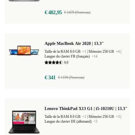
€ 482,95
€ 1479 (Nouveau)
Apple MacBook Air 2020 | 13.3"
Taille de la RAM 8.0 GB
+1
|
Mémoire 256 GB
+4
|
Langue du clavier FR (français)
+14
4,6
€ 341
€ 1199 (Nouveau)
Lenovo ThinkPad X13 G1 | i5-10210U | 13.3"
Taille de la RAM 8.0 GB
+1
|
Mémoire 256 GB
+3
|
Langue du clavier DE (allemand)
+5