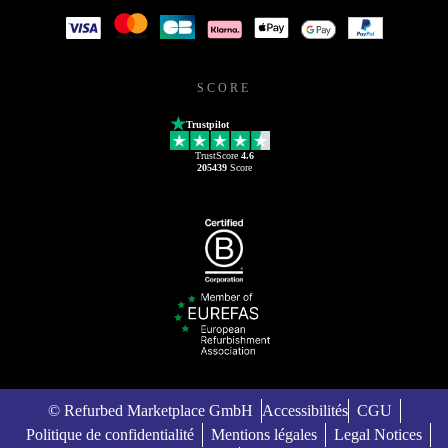
SCORE
Trustpilot
TrustScore
4.6
205439
Score
© Refurbed Marketplace GmbH
Accessibilités
CGU
Politique de confidentialité
Mentions légales
Legal Notices