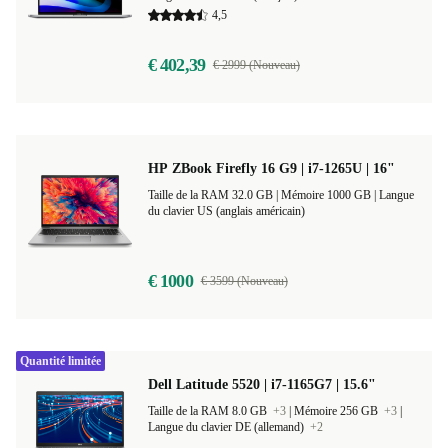
Taille de la RAM 16.0 GB
+2
|
Mémoire 512 GB
+2
|
Langue du clavier FR (français)
+15
4,5
€ 402,39
€ 2999 (Nouveau)
HP ZBook Firefly 16 G9 | i7-1265U | 16"
Taille de la RAM 32.0 GB |
Mémoire 1000 GB |
Langue
du clavier US (anglais américain)
€ 1000
€ 3599 (Nouveau)
Quantité limitée
Dell Latitude 5520 | i7-1165G7 | 15.6"
Taille de la RAM 8.0 GB
+3
|
Mémoire 256 GB
+3
|