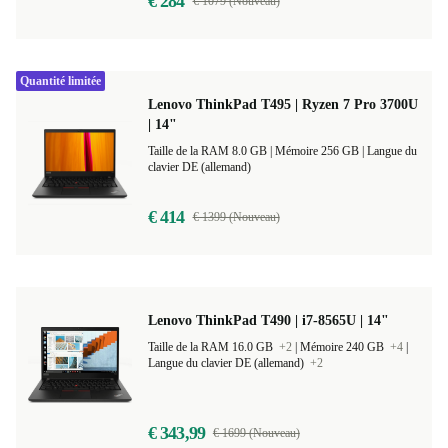
€ 284
€ 1079 (Nouveau)
Quantité limitée
Lenovo ThinkPad T495 | Ryzen 7 Pro 3700U
| 14"
Taille de la RAM 8.0 GB |
Mémoire 256 GB |
Langue du
clavier DE (allemand)
€ 414
€ 1399 (Nouveau)
Lenovo ThinkPad T490 | i7-8565U | 14"
Taille de la RAM 16.0 GB
+2
|
Mémoire 240 GB
+4
|
Langue du clavier DE (allemand)
+2
€ 343,99
€ 1699 (Nouveau)