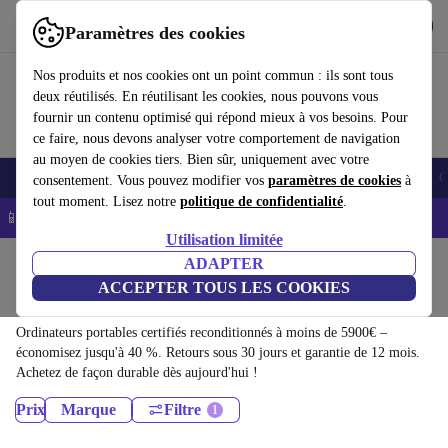
Télécharger l'application
Télécharger
Paramètres des cookies
Utilisez refurbed rapidement et facilement
Nos produits et nos cookies ont un point commun : ils sont tous
deux réutilisés. En réutilisant les cookies, nous pouvons vous
fournir un contenu optimisé qui répond mieux à vos besoins. Pour
ce faire, nous devons analyser votre comportement de navigation
au moyen de cookies tiers. Bien sûr, uniquement avec votre
Smartphones
Laptops
Tablettes
Montres connectées
Accessoires
C
consentement. Vous pouvez modifier vos
paramètres de cookies
à
tout moment. Lisez notre
politique de confidentialité
.
📱 -5% EXTRA sur les iPhones – Code : IPHONEDEAL -
CGV
Utilisation limitée
Accueil
Produits
ADAPTER
ACCEPTER TOUS LES COOKIES
Ordinateurs portables:
Ordinateurs portables certifiés reconditionnés à moins de 5900€ –
économisez jusqu'à 40 %. Retours sous 30 jours et garantie de 12 mois.
Achetez de façon durable dès aujourd'hui !
Prix
Marque
Filtre