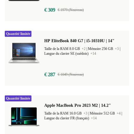
€ 309
€ 1979 (Nouveau)
Quantité limitée
HP EliteBook 840 G7 | i5-10310U | 14"
Taille de la RAM 8.0 GB
+2
|
Mémoire 256 GB
+3
|
Langue du clavier SE (suédois)
+14
€ 287
€ 1049 (Nouveau)
Quantité limitée
Apple MacBook Pro 2023 M2 | 14.2"
Taille de la RAM 16.0 GB
+3
|
Mémoire 512 GB
+4
|
Langue du clavier FR (français)
+14