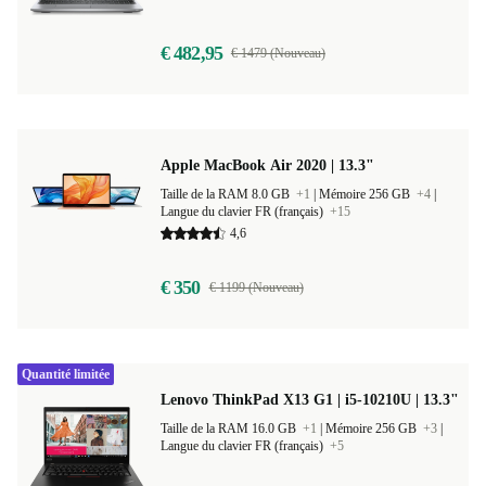
Langue du clavier DE (allemand)
+2
€ 482,95
€ 1479 (Nouveau)
Apple MacBook Air 2020 | 13.3"
Taille de la RAM 8.0 GB
+1
|
Mémoire 256 GB
+4
|
Langue du clavier FR (français)
+15
4,6
€ 350
€ 1199 (Nouveau)
Quantité limitée
Lenovo ThinkPad X13 G1 | i5-10210U | 13.3"
Taille de la RAM 16.0 GB
+1
|
Mémoire 256 GB
+3
|
Langue du clavier FR (français)
+5