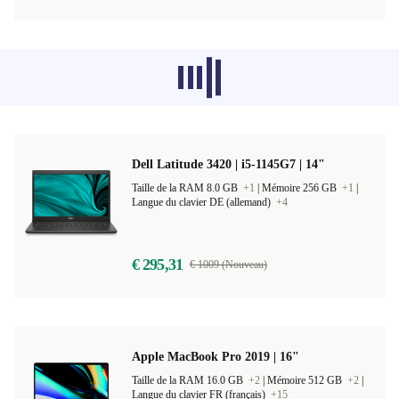
Les produits recommandés dans d'autres
catégories ne se chargent pas pour le
moment, désolé.
Dell Latitude 3420 | i5-1145G7 | 14"
Taille de la RAM 8.0 GB
+1
|
Mémoire 256 GB
+1
|
Langue du clavier DE (allemand)
+4
€ 295,31
€ 1009 (Nouveau)
Apple MacBook Pro 2019 | 16"