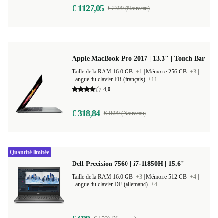
€ 1127,05
€ 2399 (Nouveau)
Apple MacBook Pro 2017 | 13.3" | Touch Bar
Taille de la RAM 16.0 GB
+1
|
Mémoire 256 GB
+3
|
Langue du clavier FR (français)
+11
4,0
€ 318,84
€ 1899 (Nouveau)
Quantité limitée
Dell Precision 7560 | i7-11850H | 15.6"
Taille de la RAM 16.0 GB
+3
|
Mémoire 512 GB
+4
|
Langue du clavier DE (allemand)
+4