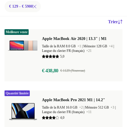
€ 129 - € 5900
Trier
Meilleure vente
Apple MacBook Air 2020 | 13.3" | M1
Taille de la RAM 8.0 GB
+1
|
Mémoire 128 GB
+4
|
Langue du clavier FR (français)
+21
5,0
€ 438,80
€ 1129 (Nouveau)
Quantité limitée
Apple MacBook Pro 2021 M1 | 14.2"
Taille de la RAM 16.0 GB
+2
|
Mémoire 512 GB
+3
|
Langue du clavier FR (français)
+11
4,0