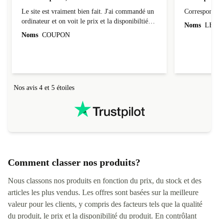
Site bien pensé, envoi sécurisé
Correspond 
Le site est vraiment bien fait. J'ai commandé un
Correspond à
ordinateur et on voit le prix et la disponibiltié
Noms
LEO
évoluer au fil des caractéristiques choisies.
Noms
COUPON
L'envoi de l'ordinateur s'est fait dans les délais.
Le suivi du colis fonctionnait parfaitement.
Nos avis 4 et 5 étoiles
Comment classer nos produits?
Nous classons nos produits en fonction du prix, du stock et des
articles les plus vendus. Les offres sont basées sur la meilleure