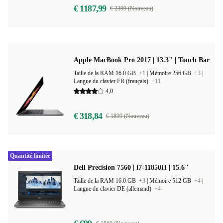
€ 1187,99
€ 2399 (Nouveau)
Apple MacBook Pro 2017 | 13.3" | Touch Bar
Taille de la RAM 16.0 GB
+1
|
Mémoire 256 GB
+3
|
Langue du clavier FR (français)
+11
4,0
€ 318,84
€ 1899 (Nouveau)
Quantité limitée
Dell Precision 7560 | i7-11850H | 15.6"
Taille de la RAM 16.0 GB
+3
|
Mémoire 512 GB
+4
|
Langue du clavier DE (allemand)
+4