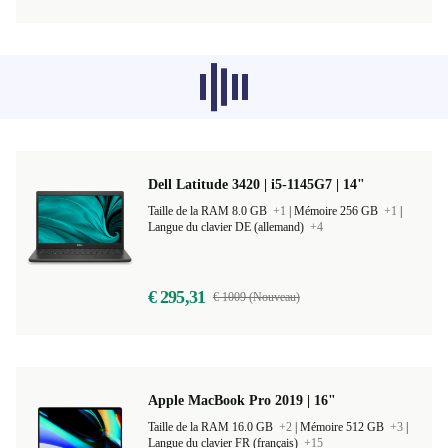
Les produits recommandés dans d'autres
catégories ne se chargent pas pour le
moment, désolé.
Dell Latitude 3420 | i5-1145G7 | 14"
Taille de la RAM 8.0 GB
+1
|
Mémoire 256 GB
+1
|
Langue du clavier DE (allemand)
+4
€ 295,31
€ 1009 (Nouveau)
Apple MacBook Pro 2019 | 16"