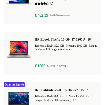
Taille de la RAM 16.0 GB
+2
|
Mémoire 512 GB
+3
|
Langue du clavier FR (français)
+15
4,5
€ 402,39
€ 2999 (Nouveau)
HP ZBook Firefly 16 G9 | i7-1265U | 16"
Taille de la RAM 32.0 GB |
Mémoire 1000 GB |
Langue
du clavier US (anglais américain)
€ 1000
€ 3599 (Nouveau)
Quantité limitée
Dell Latitude 5520 | i7-1165G7 | 15.6"
Taille de la RAM 8.0 GB
+3
|
Mémoire 256 GB
+3
|