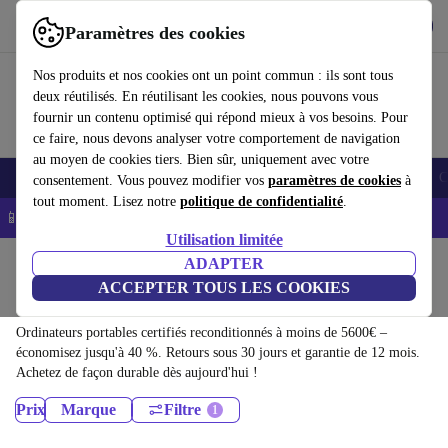
Télécharger l'application
Télécharger
Paramètres des cookies
Utilisez refurbed rapidement et facilement
Nos produits et nos cookies ont un point commun : ils sont tous
deux réutilisés. En réutilisant les cookies, nous pouvons vous
fournir un contenu optimisé qui répond mieux à vos besoins. Pour
ce faire, nous devons analyser votre comportement de navigation
au moyen de cookies tiers. Bien sûr, uniquement avec votre
Smartphones
Laptops
Tablettes
Montres connectées
Accessoires
C
consentement. Vous pouvez modifier vos
paramètres de cookies
à
tout moment. Lisez notre
politique de confidentialité
.
📱 -5% EXTRA sur les iPhones – Code : IPHONEDEAL -
CGV
Utilisation limitée
Accueil
Produits
ADAPTER
ACCEPTER TOUS LES COOKIES
Ordinateurs portables:
Ordinateurs portables certifiés reconditionnés à moins de 5600€ –
économisez jusqu'à 40 %. Retours sous 30 jours et garantie de 12 mois.
Achetez de façon durable dès aujourd'hui !
Prix
Marque
Filtre