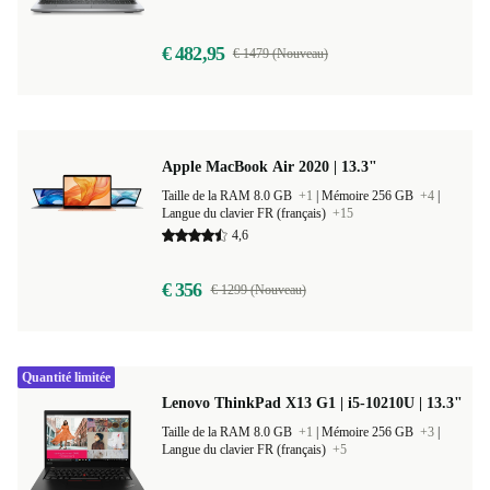
Langue du clavier DE (allemand)
+2
€ 482,95
€ 1479 (Nouveau)
Apple MacBook Air 2020 | 13.3"
Taille de la RAM 8.0 GB
+1
|
Mémoire 256 GB
+4
|
Langue du clavier FR (français)
+15
4,6
€ 356
€ 1299 (Nouveau)
Quantité limitée
Lenovo ThinkPad X13 G1 | i5-10210U | 13.3"
Taille de la RAM 8.0 GB
+1
|
Mémoire 256 GB
+3
|
Langue du clavier FR (français)
+5