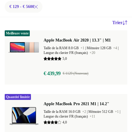
€ 129 - € 5600
Trier
Meilleure vente
Apple MacBook Air 2020 | 13.3" | M1
Taille de la RAM 8.0 GB
+1
|
Mémoire 128 GB
+4
|
Langue du clavier FR (français)
+20
5,0
€ 439,99
€ 1129 (Nouveau)
Quantité limitée
Apple MacBook Pro 2021 M1 | 14.2"
Taille de la RAM 16.0 GB
+2
|
Mémoire 512 GB
+1
|
Langue du clavier FR (français)
+11
4,0