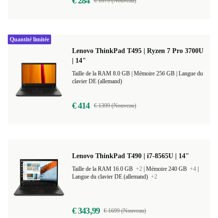
€ 284
€ 1079 (Nouveau)
Quantité limitée
Lenovo ThinkPad T495 | Ryzen 7 Pro 3700U
| 14"
Taille de la RAM 8.0 GB |
Mémoire 256 GB |
Langue du
clavier DE (allemand)
€ 414
€ 1399 (Nouveau)
Lenovo ThinkPad T490 | i7-8565U | 14"
Taille de la RAM 16.0 GB
+2
|
Mémoire 240 GB
+4
|
Langue du clavier DE (allemand)
+2
€ 343,99
€ 1699 (Nouveau)