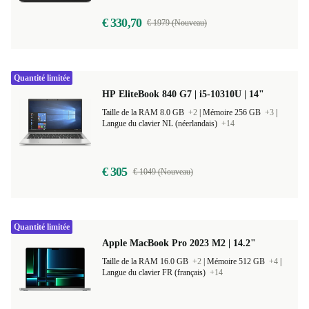
€ 330,70
€ 1979 (Nouveau)
Quantité limitée
HP EliteBook 840 G7 | i5-10310U | 14"
Taille de la RAM 8.0 GB
+2
|
Mémoire 256 GB
+3
|
Langue du clavier NL (néerlandais)
+14
€ 305
€ 1049 (Nouveau)
Quantité limitée
Apple MacBook Pro 2023 M2 | 14.2"
Taille de la RAM 16.0 GB
+2
|
Mémoire 512 GB
+4
|
Langue du clavier FR (français)
+14