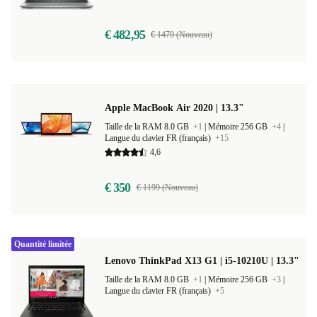
Langue du clavier DE (allemand)
+2
€ 482,95
€ 1479 (Nouveau)
Apple MacBook Air 2020 | 13.3"
Taille de la RAM 8.0 GB
+1
|
Mémoire 256 GB
+4
|
Langue du clavier FR (français)
+15
4,6
€ 350
€ 1199 (Nouveau)
Quantité limitée
Lenovo ThinkPad X13 G1 | i5-10210U | 13.3"
Taille de la RAM 8.0 GB
+1
|
Mémoire 256 GB
+3
|
Langue du clavier FR (français)
+5