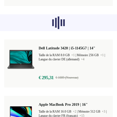
Les produits recommandés dans d'autres
catégories ne se chargent pas pour le
moment, désolé.
Dell Latitude 3420 | i5-1145G7 | 14"
Taille de la RAM 8.0 GB
+1
|
Mémoire 256 GB
+1
|
Langue du clavier DE (allemand)
+4
€ 295,31
€ 1009 (Nouveau)
Apple MacBook Pro 2019 | 16"