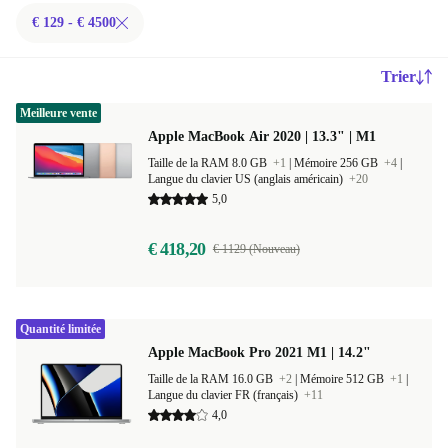
€ 129 - € 4500
Trier
Meilleure vente
Apple MacBook Air 2020 | 13.3" | M1
Taille de la RAM 8.0 GB
+1
|
Mémoire 256 GB
+4
|
Langue du clavier US (anglais américain)
+20
5,0
€ 418,20
€ 1129 (Nouveau)
Quantité limitée
Apple MacBook Pro 2021 M1 | 14.2"
Taille de la RAM 16.0 GB
+2
|
Mémoire 512 GB
+1
|
Langue du clavier FR (français)
+11
4,0