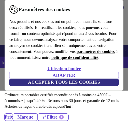
Télécharger l'application
Télécharger
Paramètres des cookies
Utilisez refurbed rapidement et facilement
Nos produits et nos cookies ont un point commun : ils sont tous
deux réutilisés. En réutilisant les cookies, nous pouvons vous
fournir un contenu optimisé qui répond mieux à vos besoins. Pour
ce faire, nous devons analyser votre comportement de navigation
au moyen de cookies tiers. Bien sûr, uniquement avec votre
Smartphones
Laptops
Tablettes
Montres connectées
Accessoires
C
consentement. Vous pouvez modifier vos
paramètres de cookies
à
tout moment. Lisez notre
politique de confidentialité
.
📱 -5% EXTRA sur les iPhones – Code : IPHONEDEAL -
CGV
Utilisation limitée
Accueil
Produits
ADAPTER
ACCEPTER TOUS LES COOKIES
Ordinateurs portables:
Ordinateurs portables certifiés reconditionnés à moins de 4500€ –
économisez jusqu'à 40 %. Retours sous 30 jours et garantie de 12 mois.
Achetez de façon durable dès aujourd'hui !
Prix
Marque
Filtre