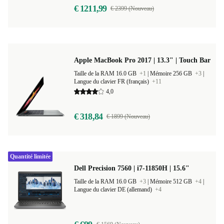
€ 1211,99
€ 2399 (Nouveau)
Apple MacBook Pro 2017 | 13.3" | Touch Bar
Taille de la RAM 16.0 GB
+1
|
Mémoire 256 GB
+3
|
Langue du clavier FR (français)
+11
4,0
€ 318,84
€ 1899 (Nouveau)
Quantité limitée
Dell Precision 7560 | i7-11850H | 15.6"
Taille de la RAM 16.0 GB
+3
|
Mémoire 512 GB
+4
|
Langue du clavier DE (allemand)
+4