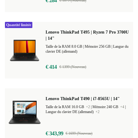
€ 284
€ 1079 (Nouveau)
Quantité limitée
Lenovo ThinkPad T495 | Ryzen 7 Pro 3700U
| 14"
Taille de la RAM 8.0 GB |
Mémoire 256 GB |
Langue du
clavier DE (allemand)
€ 414
€ 1399 (Nouveau)
Lenovo ThinkPad T490 | i7-8565U | 14"
Taille de la RAM 16.0 GB
+2
|
Mémoire 240 GB
+4
|
Langue du clavier DE (allemand)
+2
€ 343,99
€ 1699 (Nouveau)