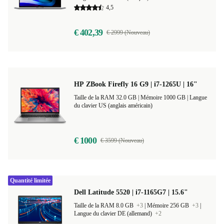
Taille de la RAM 16.0 GB
+2
|
Mémoire 512 GB
+3
|
Langue du clavier FR (français)
+15
4,5
€ 402,39
€ 2999 (Nouveau)
HP ZBook Firefly 16 G9 | i7-1265U | 16"
Taille de la RAM 32.0 GB |
Mémoire 1000 GB |
Langue
du clavier US (anglais américain)
€ 1000
€ 3599 (Nouveau)
Quantité limitée
Dell Latitude 5520 | i7-1165G7 | 15.6"
Taille de la RAM 8.0 GB
+3
|
Mémoire 256 GB
+3
|