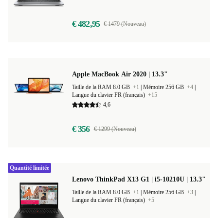
Langue du clavier DE (allemand)
+2
€ 482,95
€ 1479 (Nouveau)
Apple MacBook Air 2020 | 13.3"
Taille de la RAM 8.0 GB
+1
|
Mémoire 256 GB
+4
|
Langue du clavier FR (français)
+15
4,6
€ 356
€ 1299 (Nouveau)
Quantité limitée
Lenovo ThinkPad X13 G1 | i5-10210U | 13.3"
Taille de la RAM 8.0 GB
+1
|
Mémoire 256 GB
+3
|
Langue du clavier FR (français)
+5