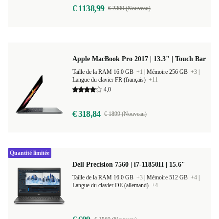
€ 1138,99
€ 2399 (Nouveau)
Apple MacBook Pro 2017 | 13.3" | Touch Bar
Taille de la RAM 16.0 GB
+1
|
Mémoire 256 GB
+3
|
Langue du clavier FR (français)
+11
4,0
€ 318,84
€ 1899 (Nouveau)
Quantité limitée
Dell Precision 7560 | i7-11850H | 15.6"
Taille de la RAM 16.0 GB
+3
|
Mémoire 512 GB
+4
|
Langue du clavier DE (allemand)
+4