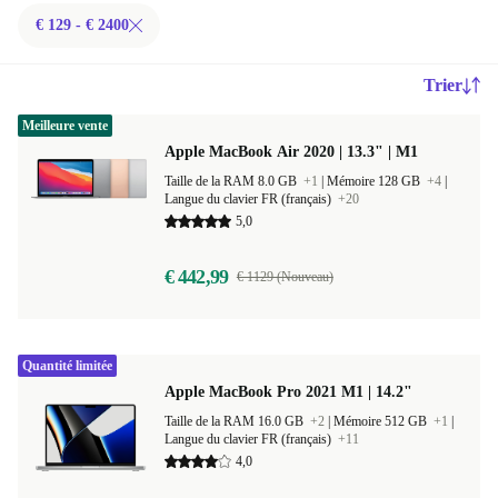
€ 129 - € 2400
Trier
Meilleure vente
Apple MacBook Air 2020 | 13.3" | M1
Taille de la RAM 8.0 GB
+1
|
Mémoire 128 GB
+4
|
Langue du clavier FR (français)
+20
5,0
€ 442,99
€ 1129 (Nouveau)
Quantité limitée
Apple MacBook Pro 2021 M1 | 14.2"
Taille de la RAM 16.0 GB
+2
|
Mémoire 512 GB
+1
|
Langue du clavier FR (français)
+11
4,0