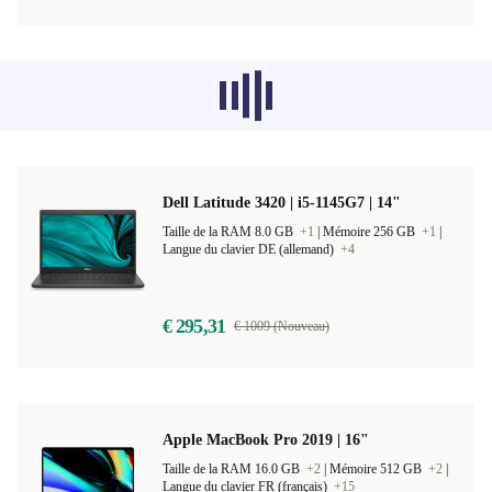
Les produits recommandés dans d'autres
catégories ne se chargent pas pour le
moment, désolé.
Dell Latitude 3420 | i5-1145G7 | 14"
Taille de la RAM 8.0 GB
+1
|
Mémoire 256 GB
+1
|
Langue du clavier DE (allemand)
+4
€ 295,31
€ 1009 (Nouveau)
Apple MacBook Pro 2019 | 16"