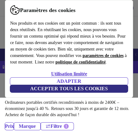
Télécharger l'application
Télécharger
Paramètres des cookies
Utilisez refurbed rapidement et facilement
Nos produits et nos cookies ont un point commun : ils sont tous
deux réutilisés. En réutilisant les cookies, nous pouvons vous
fournir un contenu optimisé qui répond mieux à vos besoins. Pour
ce faire, nous devons analyser votre comportement de navigation
au moyen de cookies tiers. Bien sûr, uniquement avec votre
Smartphones
Laptops
Tablettes
Montres connectées
Accessoires
C
consentement. Vous pouvez modifier vos
paramètres de cookies
à
tout moment. Lisez notre
politique de confidentialité
.
📱 -5% EXTRA sur les iPhones – Code : IPHONEDEAL -
CGV
Utilisation limitée
Accueil
Produits
ADAPTER
ACCEPTER TOUS LES COOKIES
Ordinateurs portables:
Ordinateurs portables certifiés reconditionnés à moins de 2400€ –
économisez jusqu'à 40 %. Retours sous 30 jours et garantie de 12 mois.
Achetez de façon durable dès aujourd'hui !
Prix
Marque
Filtre