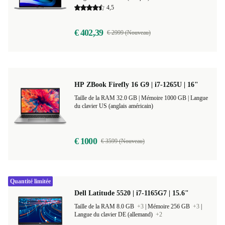
Taille de la RAM 16.0 GB
+2
|
Mémoire 512 GB
+2
|
Langue du clavier FR (français)
+15
4,5
€ 402,39
€ 2999 (Nouveau)
HP ZBook Firefly 16 G9 | i7-1265U | 16"
Taille de la RAM 32.0 GB |
Mémoire 1000 GB |
Langue
du clavier US (anglais américain)
€ 1000
€ 3599 (Nouveau)
Quantité limitée
Dell Latitude 5520 | i7-1165G7 | 15.6"
Taille de la RAM 8.0 GB
+3
|
Mémoire 256 GB
+3
|