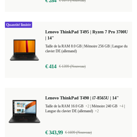
€ 284
€ 1079 (Nouveau)
Quantité limitée
Lenovo ThinkPad T495 | Ryzen 7 Pro 3700U
| 14"
Taille de la RAM 8.0 GB |
Mémoire 256 GB |
Langue du
clavier DE (allemand)
€ 414
€ 1399 (Nouveau)
Lenovo ThinkPad T490 | i7-8565U | 14"
Taille de la RAM 16.0 GB
+2
|
Mémoire 240 GB
+4
|
Langue du clavier DE (allemand)
+2
€ 343,99
€ 1699 (Nouveau)