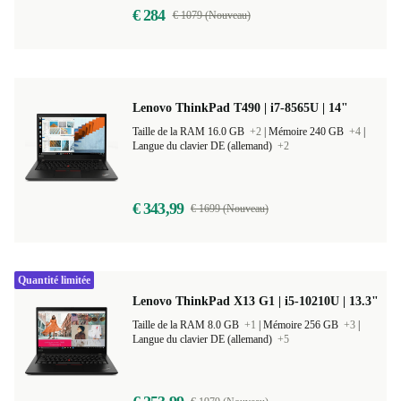
€ 284
€ 1079 (Nouveau)
Lenovo ThinkPad T490 | i7-8565U | 14"
Taille de la RAM 16.0 GB
+2
|
Mémoire 240 GB
+4
|
Langue du clavier DE (allemand)
+2
€ 343,99
€ 1699 (Nouveau)
Quantité limitée
Lenovo ThinkPad X13 G1 | i5-10210U | 13.3"
Taille de la RAM 8.0 GB
+1
|
Mémoire 256 GB
+3
|
Langue du clavier DE (allemand)
+5