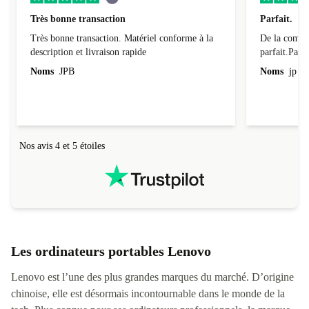
Très bonne transaction
Parfait.
Très bonne transaction. Matériel conforme à la
De la comman
description et livraison rapide
parfait.Parti
l'emballage.
Noms
JPB
Noms
jp v
redire...que
livraison qu
Nos avis 4 et 5 étoiles
Les ordinateurs portables Lenovo
Lenovo est l’une des plus grandes marques du marché. D’origine
chinoise, elle est désormais incontournable dans le monde de la