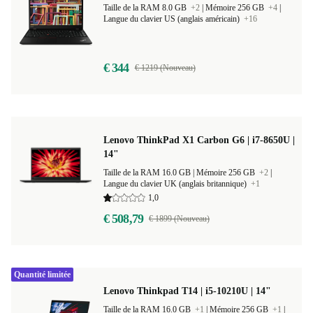
Taille de la RAM 8.0 GB
+2
|
Mémoire 256 GB
+4
|
Langue du clavier US (anglais américain)
+16
€ 344
€ 1219 (Nouveau)
Lenovo ThinkPad X1 Carbon G6 | i7-8650U |
14"
Taille de la RAM 16.0 GB |
Mémoire 256 GB
+2
|
Langue du clavier UK (anglais britannique)
+1
1,0
€ 508,79
€ 1899 (Nouveau)
Quantité limitée
Lenovo Thinkpad T14 | i5-10210U | 14"
Taille de la RAM 16.0 GB
+1
|
Mémoire 256 GB
+1
|