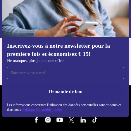
Voucher aanvragen
Retrouvez les informations sur l'utilisation des données personnelles
dans notre
politique de confidentialité
.
Inscrivez-vous à notre newsletter pour la
Téléchargez l'application refurbed
première fois et économisez € 15!
Pour iOS et Android
Ne manquez plus jamais une offre
Demande de bon
REFURBED BELGIQUE - RETHINK NEW.
Les informations concernant l'utilisation des données personnelles sont disponibles
dans notre
Politique de confidentialité
SUIVEZ-NOUS