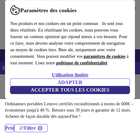
Télécharger l'application
Télécharger
Paramètres des cookies
Utilisez refurbed rapidement et facilement
Nos produits et nos cookies ont un point commun : ils sont tous
deux réutilisés. En réutilisant les cookies, nous pouvons vous
fournir un contenu optimisé qui répond mieux à vos besoins. Pour
ce faire, nous devons analyser votre comportement de navigation
au moyen de cookies tiers. Bien sûr, uniquement avec votre
Smartphones
Laptops
Tablettes
Montres connectées
Accessoires
C
consentement. Vous pouvez modifier vos
paramètres de cookies
à
tout moment. Lisez notre
politique de confidentialité
.
📱 -5% EXTRA sur les iPhones – Code : IPHONEDEAL -
CGV
Utilisation limitée
Accueil
Produits
Ordinateurs portables
ADAPTER
ACCEPTER TOUS LES COOKIES
Ordinateurs portables Lenovo:
Ordinateurs portables Lenovo certifiés reconditionnés à moins de 600€ –
économisez jusqu'à 40 %. Retours sous 30 jours et garantie de 12 mois.
Achetez de façon durable dès aujourd'hui !
Prix
Filtre