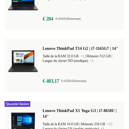
€ 284
€ 1019 (Nouveau)
Lenovo ThinkPad T14 G2 | i7-1165G7 | 14"
Taille de la RAM 32.0 GB
+1
|
Mémoire 512 GB |
Langue du clavier ND (nordique)
+1
€ 483,17
€ 1539 (Nouveau)
Quantité limitée
Lenovo ThinkPad X1 Yoga G3 | i7-8650U |
14"
Taille de la RAM 16.0 GB |
Mémoire 256 GB
+2
|
Langue du clavier US (anglais américain)
+1