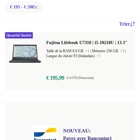
€ 195 - € 200
Trier
Quantité limitée
Fujitsu Lifebook U7310 | i5-10210U | 13.3"
Taille de la RAM 8.0 GB
+1
|
Mémoire 256 GB
+3
|
Langue du clavier FI (finlandais)
+1
€ 195,99
€ 1779 (Nouveau)
NOUVEAU:
Payez avec Bancontact