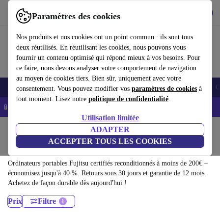
Télécharger l'application
Télécharger
Paramètres des cookies
Utilisez refurbed rapidement et facilement
Nos produits et nos cookies ont un point commun : ils sont tous
deux réutilisés. En réutilisant les cookies, nous pouvons vous
fournir un contenu optimisé qui répond mieux à vos besoins. Pour
ce faire, nous devons analyser votre comportement de navigation
au moyen de cookies tiers. Bien sûr, uniquement avec votre
Smartphones
Laptops
Tablettes
Montres connectées
Accessoires
C
consentement. Vous pouvez modifier vos
paramètres de cookies
à
tout moment. Lisez notre
politique de confidentialité
.
📱 -5% EXTRA sur les iPhones – Code : IPHONEDEAL -
CGV
Utilisation limitée
Accueil
Produits
Ordinateurs portables
ADAPTER
ACCEPTER TOUS LES COOKIES
Ordinateurs portables Fujitsu:
Ordinateurs portables Fujitsu certifiés reconditionnés à moins de 200€ –
économisez jusqu'à 40 %. Retours sous 30 jours et garantie de 12 mois.
Achetez de façon durable dès aujourd'hui !
Prix
Filtre