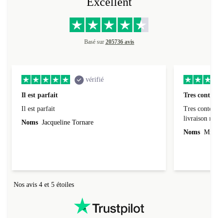
Excellent
Basé sur
205736 avis
vérifié
Il est parfait
Tres conten
Il est parfait
Tres content
livraiso
Noms
Jacqueline Tornare
Noms
Mme 
Nos avis 4 et 5 étoiles