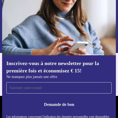
Voucher aanvragen
Retrouvez les informations sur l'utilisation des données personnelles
dans notre
politique de confidentialité
.
Inscrivez-vous à notre newsletter pour la
Téléchargez l'application refurbed
première fois et économisez € 15!
Pour iOS et Android
Ne manquez plus jamais une offre
Demande de bon
REFURBED BELGIQUE - RETHINK NEW.
Les informations concernant l'utilisation des données personnelles sont disponibles