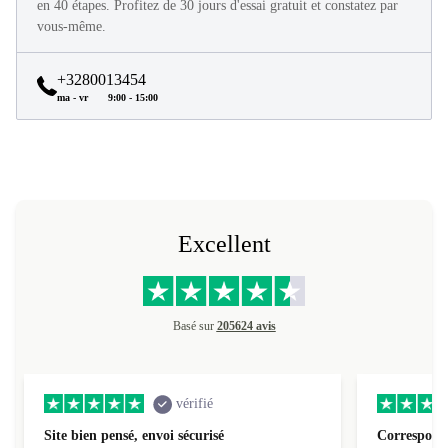
en 40 étapes. Profitez de 30 jours d'essai gratuit et constatez par
vous-même.
+3280013454
ma - vr
9:00 - 15:00
Excellent
Basé sur
205624 avis
vérifié
Site bien pensé, envoi sécurisé
Correspond 