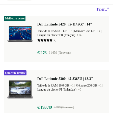
Trier
Meilleure vente
Dell Latitude 5420 | i5-1145G7 | 14"
Taille de la RAM 8.0 GB
+3
|
Mémoire 256 GB
+4
|
Langue du clavier FR (français)
+14
5,0
€ 276
€ 1659 (Nouveau)
Quantité limitée
Dell Latitude 5300 | i5-8365U | 13.3"
Taille de la RAM 16.0 GB
+1
|
Mémoire 256 GB
+1
|
Langue du clavier FI (finlandais)
+5
€ 193,49
€ 999 (Nouveau)