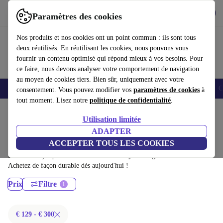
Télécharger l'application
Télécharger
Paramètres des cookies
Utilisez refurbed rapidement et facilement
Nos produits et nos cookies ont un point commun : ils sont tous
deux réutilisés. En réutilisant les cookies, nous pouvons vous
fournir un contenu optimisé qui répond mieux à vos besoins. Pour
ce faire, nous devons analyser votre comportement de navigation
au moyen de cookies tiers. Bien sûr, uniquement avec votre
Smartphones
Laptops
Tablettes
Montres connectées
Accessoires
C
consentement. Vous pouvez modifier vos
paramètres de cookies
à
tout moment. Lisez notre
politique de confidentialité
.
Accueil
Produits
Ordinateurs portables
Utilisation limitée
Ordinateurs portables Dell:
ADAPTER
ACCEPTER TOUS LES COOKIES
Ordinateurs portables Dell certifiés reconditionnés à moins de 300€ –
économisez jusqu'à 40 %. Retours sous 30 jours et garantie de 12 mois.
Achetez de façon durable dès aujourd'hui !
Prix
Filtre
€ 129 - € 300