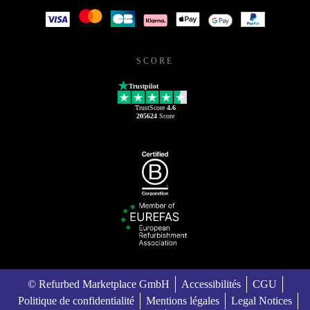
SCORE
Trustpilot
TrustScore
4.6
205624
Score
© Refurbed Marketplace GmbH
Accessibilités
CGU
Politique de confidentialité
Mentions légales
Legal Notices