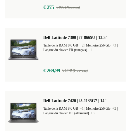
€ 275
€ 909 (Nouveau)
Dell Latitude 7300 | i7-8665U | 13.3"
Taille de la RAM 8.0 GB
+2
|
Mémoire 256 GB
+3
|
Langue du clavier FR (français)
+1
€ 269,99
€ 1479 (Nouveau)
Dell Latitude 7420 | i5-1135G7 | 14"
Taille de la RAM 8.0 GB
+1
|
Mémoire 256 GB
+2
|
Langue du clavier DE (allemand)
+3