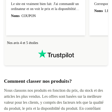
Le site est vraiment bien fait. J'ai commandé un
Correspond à
ordinateur et on voit le prix et la disponibiltié
Noms
LEO
évoluer au fil des caractéristiques choisies.
Noms
COUPON
L'envoi de l'ordinateur s'est fait dans les délais.
Le suivi du colis fonctionnait parfaitement.
Nos avis 4 et 5 étoiles
Comment classer nos produits?
Nous classons nos produits en fonction du prix, du stock et des
articles les plus vendus. Les offres sont basées sur la meilleure
valeur pour les clients, y compris des facteurs tels que la qualité
du produit, le prix et la disponibilité du produit. En contrôlant