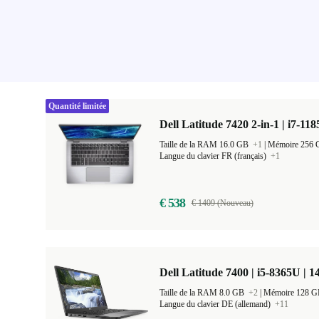
Quantité limitée
Dell Latitude 7420 2-in-1 | i7-11
Taille de la RAM 16.0 GB
+1
|
Mémoire 256
Langue du clavier FR (français)
+1
€ 538
€ 1409 (Nouveau)
Dell Latitude 7400 | i5-8365U | 1
Taille de la RAM 8.0 GB
+2
|
Mémoire 128 
Langue du clavier DE (allemand)
+11