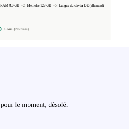
 la RAM 8.0 GB
+2
|
Mémoire 128 GB
+5
|
Langue du clavier DE (allemand)
9
€ 1449 (Nouveau)
 pour le moment, désolé.