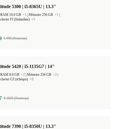
titude 5300 | i5-8365U | 13.3"
 la RAM 16.0 GB
+1
|
Mémoire 256 GB
+1
|
clavier FI (finlandais)
+5
9
€ 999 (Nouveau)
titude 5420 | i5-1135G7 | 14"
 la RAM 8.0 GB
+2
|
Mémoire 256 GB
+2
|
clavier CZ (tchèque)
+9
7
€ 1659 (Nouveau)
titude 7390 | i5-8350U | 13.3"