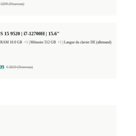
 3299 (Nouveau)
S 15 9520 | i7-12700H | 15.6"
 la RAM 16.0 GB
+1
|
Mémoire 512 GB
+1
|
Langue du clavier DE (allemand)
99
€ 2619 (Nouveau)