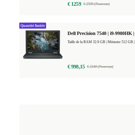
€ 1259
€ 2599 (Nouveau)
Quantité limitée
Dell Precision 7540 | i9-9980HK |
Taille de la RAM 32.0 GB |
Mémoire 512 
€ 998,15
€ 2349 (Nouveau)