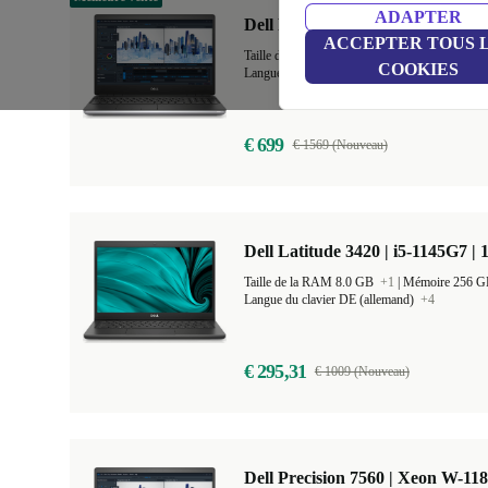
ADAPTER
Dell Precision 7560 | i7-11850H |
ACCEPTER TOUS 
Taille de la RAM 16.0 GB
+3
|
Mémoire 512
COOKIES
Langue du clavier DE (allemand)
+4
€ 699
€ 1569 (Nouveau)
Dell Latitude 3420 | i5-1145G7 | 
Taille de la RAM 8.0 GB
+1
|
Mémoire 256 
Langue du clavier DE (allemand)
+4
€ 295,31
€ 1009 (Nouveau)
Dell Precision 7560 | Xeon W-11