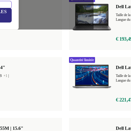
 15.6"
Dell La
LES
 GB
+4
|
Taille de
Langue du 
€ 193,4
Quantité limitée
14"
Dell La
GB
+1
|
Taille de
Langue du 
€ 221,4
855M | 15.6"
Dell La