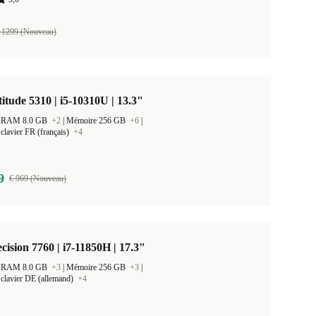
 1299 (Nouveau)
titude 5310 | i5-10310U | 13.3"
 la RAM 8.0 GB
+2
|
Mémoire 256 GB
+6
|
clavier FR (français)
+4
9
€ 969 (Nouveau)
ecision 7760 | i7-11850H | 17.3"
 la RAM 8.0 GB
+3
|
Mémoire 256 GB
+3
|
clavier DE (allemand)
+4