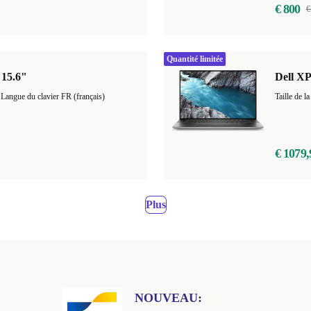
€ 800
€
Quantité limitée
 15.6"
Dell XP
GB |
Langue du clavier FR (français)
Taille de
€ 1079,
Plus
NOUVEAU: