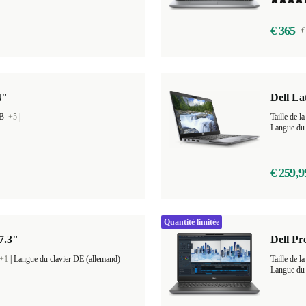
€ 365
€
4"
Dell La
GB
+5
|
Taille de
Langue du 
€ 259,9
Quantité limitée
17.3"
Dell Pr
+1
|
Langue du clavier DE (allemand)
Taille de
Langue du 