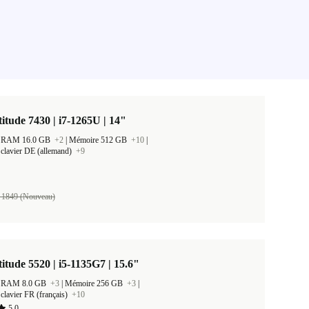
titude 7430 | i7-1265U | 14"
 la RAM 16.0 GB
+2
|
Mémoire 512 GB
+10
|
clavier DE (allemand)
+9
 1849 (Nouveau)
titude 5520 | i5-1135G7 | 15.6"
 la RAM 8.0 GB
+3
|
Mémoire 256 GB
+3
|
clavier FR (français)
+10
5,0