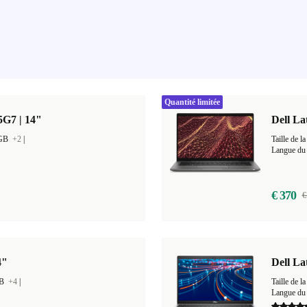
Quantité limitée
85G7 | 14"
Dell La
 GB
+2
|
Taille de
Langue du 
€ 370
€
4"
Dell La
GB
+4
|
Taille de
Langue du 