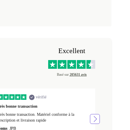
Excellent
Basé sur
205631 avis
vérifié
rès bonne transaction
Livraison rap
rès bonne transaction. Matériel conforme à la
Livraison rapid
escription et livraison rapide
Noms
NATHA
oms
JPB