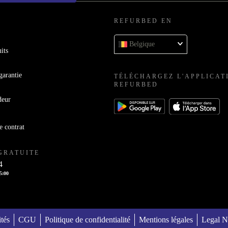
REFURBED EN
Belgique
its
garantie
TÉLÉCHARGEZ L'APPLICAT
REFURBED
deur
e contrat
GRATUITE
4
15:00
ités
CGU
Politique de confidentialité
Mentions légales
Legal N