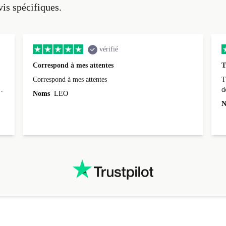
vis spécifiques.
vérifié
Correspond à mes attentes
T
Correspond à mes attentes
T
d
Noms
LEO
N