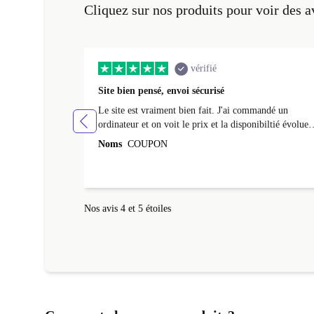
Cliquez sur nos produits pour voir des a
vérifié
Site bien pensé, envoi sécurisé
Le site est vraiment bien fait. J'ai commandé un
ordinateur et on voit le prix et la disponibiltié évoluer
au fil des caractéristiques choisies. L'envoi de
Noms
COUPON
l'ordinateur s'est fait dans les délais. Le suivi du colis
fonctionnait parfaitement.
Nos avis 4 et 5 étoiles