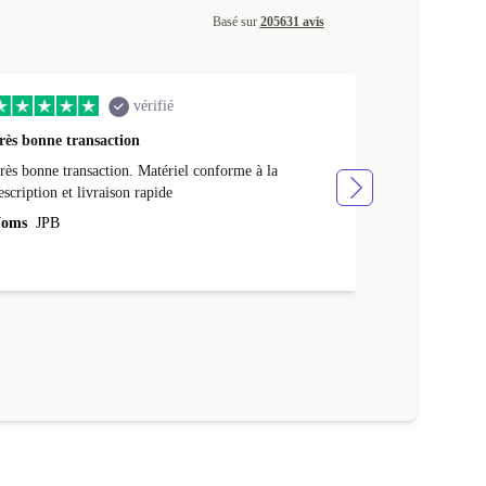
Basé sur
205631 avis
vérifié
rès bonne transaction
Livraison rap
rès bonne transaction. Matériel conforme à la
Livraison rapid
escription et livraison rapide
Noms
NATHA
oms
JPB