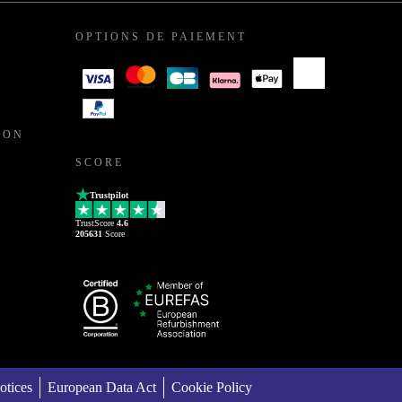
OPTIONS DE PAIEMENT
ION
SCORE
Trustpilot
TrustScore
4.6
205631
Score
otices
European Data Act
Cookie Policy