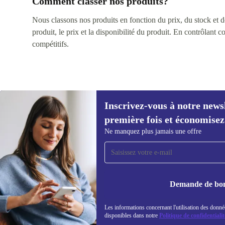
Comment classer nos produits?
Nous classons nos produits en fonction du prix, du stock et des
produit, le prix et la disponibilité du produit. En contrôlant 
compétitifs.
Inscrivez-vous à notre news
première fois et économisez
Inscrivez-vous à notre newsletter pour
Ne manquez plus jamais une offre
la première fois et économisez 15 € !
Ne manquez plus aucune offre.
Demande de bo
Les informations concernant l'utilisation des donné
REFURBED BELGIQUE - RETHINK NEW.
disponibles dans notre
Politique de confidentialit