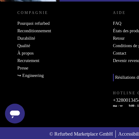
COMPAGNIE
AIDE
Pourquoi refurbed
FAQ
Reconditionnement
États des produ
Durabilité
Retour
Qualité
Conditions de 
À propos
Contact
Recrutement
Devenir reven
Presse
↪ Engineering
Résiliations d
HOTLINE 
+328001345
ma - vr
9:00 - 
© Refurbed Marketplace GmbH
Accessibil