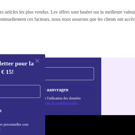
 articles les plus vendus. Les offres sont basées sur la meilleure valeur 
continuellement ces facteurs, nous nous assurons que les clients ont accè
letter pour la
 € 15!
Voucher aanvragen
Retrouvez les informations sur l'utilisation des données
personnelles dans notre
politique de confidentialité
.
n
es personnelles sont
é