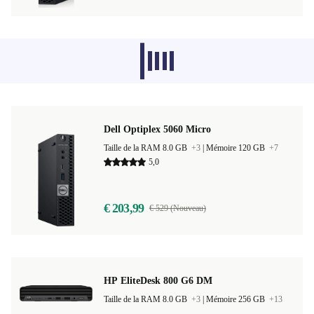
Les produits recommandés dans d'autres
catégories ne se chargent pas pour le
moment, désolé.
Dell Optiplex 5060 Micro
Taille de la RAM 8.0 GB
+3
|
Mémoire 120 GB
+7
5,0
€ 203,99
€ 529 (Nouveau)
HP EliteDesk 800 G6 DM