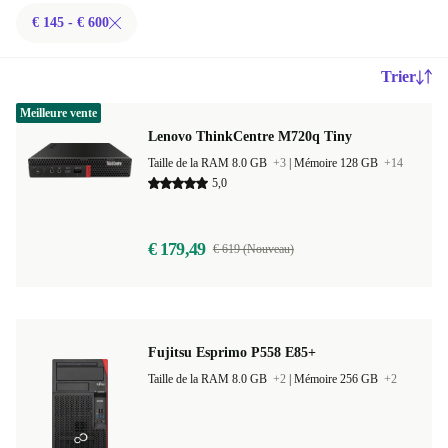
€ 145 - € 600
Trier
Meilleure vente
Lenovo ThinkCentre M720q Tiny
Taille de la RAM 8.0 GB
+3
|
Mémoire 128 GB
+14
5,0
€ 179,49
€ 619 (Nouveau)
Fujitsu Esprimo P558 E85+
Taille de la RAM 8.0 GB
+2
|
Mémoire 256 GB
+2