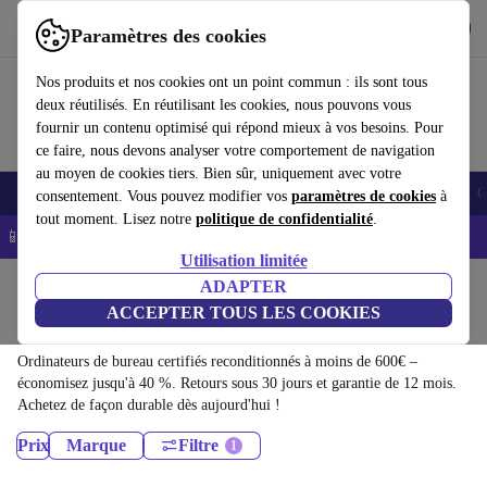
Télécharger l'application
Télécharger
Paramètres des cookies
Utilisez refurbed rapidement et facilement
Nos produits et nos cookies ont un point commun : ils sont tous
deux réutilisés. En réutilisant les cookies, nous pouvons vous
fournir un contenu optimisé qui répond mieux à vos besoins. Pour
ce faire, nous devons analyser votre comportement de navigation
au moyen de cookies tiers. Bien sûr, uniquement avec votre
Smartphones
Laptops
Tablettes
Montres connectées
Accessoires
C
consentement. Vous pouvez modifier vos
paramètres de cookies
à
tout moment. Lisez notre
politique de confidentialité
.
📱 -5% EXTRA sur les iPhones – Code : IPHONEDEAL -
CGV
Utilisation limitée
Accueil
Produits
ADAPTER
ACCEPTER TOUS LES COOKIES
Ordinateurs de bureau:
Ordinateurs de bureau certifiés reconditionnés à moins de 600€ –
économisez jusqu'à 40 %. Retours sous 30 jours et garantie de 12 mois.
Achetez de façon durable dès aujourd'hui !
Prix
Marque
Filtre