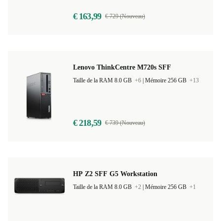
€ 163,99
€ 729 (Nouveau)
Lenovo ThinkCentre M720s SFF
Taille de la RAM 8.0 GB
+6
|
Mémoire 256 GB
+13
€ 218,59
€ 739 (Nouveau)
HP Z2 SFF G5 Workstation
Taille de la RAM 8.0 GB
+2
|
Mémoire 256 GB
+1