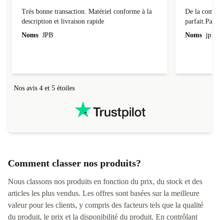
Très bonne transaction
Parfait.
Très bonne transaction. Matériel conforme à la
De la comman
description et livraison rapide
parfait.Parti
l'emballage.
Noms
JPB
Noms
jp v
redire...que
livraison qu
Nos avis 4 et 5 étoiles
Comment classer nos produits?
Nous classons nos produits en fonction du prix, du stock et des
articles les plus vendus. Les offres sont basées sur la meilleure