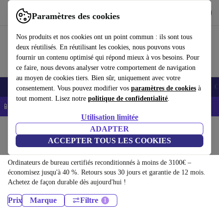
Télécharger l'application
Télécharger
Paramètres des cookies
Utilisez refurbed rapidement et facilement
Nos produits et nos cookies ont un point commun : ils sont tous
deux réutilisés. En réutilisant les cookies, nous pouvons vous
fournir un contenu optimisé qui répond mieux à vos besoins. Pour
ce faire, nous devons analyser votre comportement de navigation
au moyen de cookies tiers. Bien sûr, uniquement avec votre
Smartphones
Laptops
Tablettes
Montres connectées
Accessoires
C
consentement. Vous pouvez modifier vos
paramètres de cookies
à
tout moment. Lisez notre
politique de confidentialité
.
📱 -5% EXTRA sur les iPhones – Code : IPHONEDEAL -
CGV
Utilisation limitée
Accueil
Produits
ADAPTER
ACCEPTER TOUS LES COOKIES
Ordinateurs de bureau:
Ordinateurs de bureau certifiés reconditionnés à moins de 3100€ –
économisez jusqu'à 40 %. Retours sous 30 jours et garantie de 12 mois.
Achetez de façon durable dès aujourd'hui !
Prix
Marque
Filtre