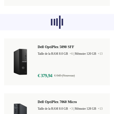
Les produits recommandés dans d'autres
catégories ne se chargent pas pour le
moment, désolé.
Dell OptiPlex 5090 SFF
Taille de la RAM 8.0 GB
+6
|
Mémoire 120 GB
+13
€ 379,94
€ 949 (Nouveau)
Dell OptiPlex 7060 Micro