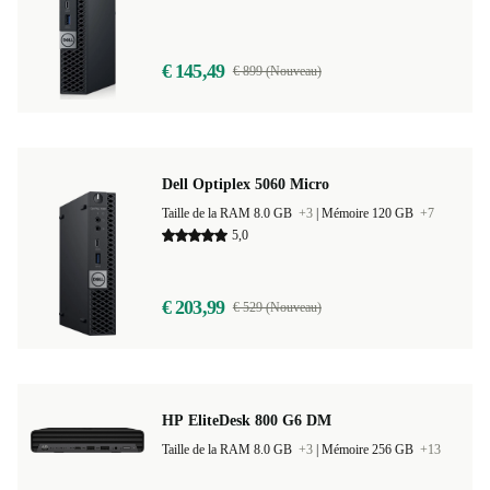
Taille de la RAM 8.0 GB
+3
|
Mémoire 128 GB
+13
€ 145,49
€ 899 (Nouveau)
Dell Optiplex 5060 Micro
Taille de la RAM 8.0 GB
+3
|
Mémoire 120 GB
+7
5,0
€ 203,99
€ 529 (Nouveau)
HP EliteDesk 800 G6 DM
Taille de la RAM 8.0 GB
+3
|
Mémoire 256 GB
+13