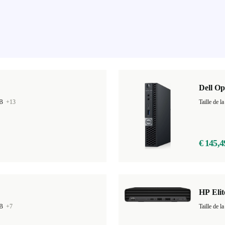
Dell Op
GB
+13
Taille de
€ 145,4
HP Eli
GB
+7
Taille de