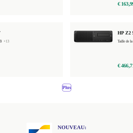
€ 163,9
F
HP Z2 
GB
+13
Taille de
€ 466,7
Plus
NOUVEAU: