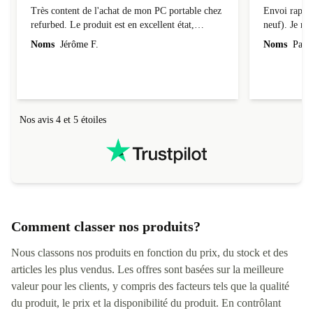
Très content de l'achat de mon PC portable chez
Envoi rapide
refurbed. Le produit est en excellent état,
neuf). Je r
parfaitement conforme à la description et tourne
Noms
Jérôme F.
Noms
Pasca
super bien ! Il a de plus été livré assez
rapidement (au tout début de la fourchette
annoncée). Je recommande la boutique à 200%.
Nos avis 4 et 5 étoiles
Comment classer nos produits?
Nous classons nos produits en fonction du prix, du stock et des
articles les plus vendus. Les offres sont basées sur la meilleure
valeur pour les clients, y compris des facteurs tels que la qualité
du produit, le prix et la disponibilité du produit. En contrôlant