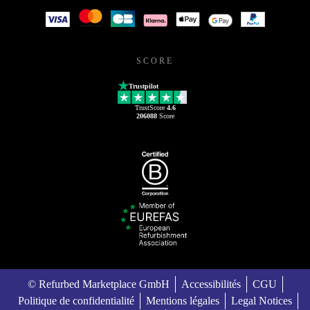
SCORE
Trustpilot
TrustScore
4.6
206088
Score
© Refurbed Marketplace GmbH
Accessibilités
CGU
Politique de confidentialité
Mentions légales
Legal Notices