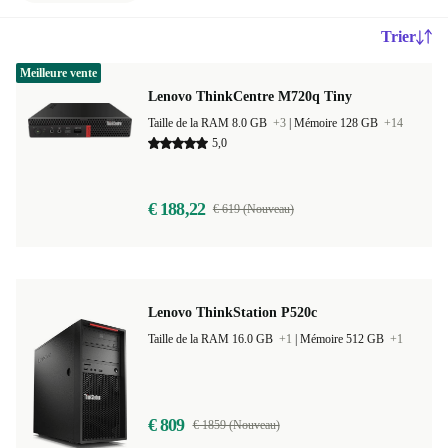
Trier
Meilleure vente
Lenovo ThinkCentre M720q Tiny
Taille de la RAM 8.0 GB
+3
|
Mémoire 128 GB
+14
5,0
€ 188,22
€ 619 (Nouveau)
Lenovo ThinkStation P520c
Taille de la RAM 16.0 GB
+1
|
Mémoire 512 GB
+1
€ 809
€ 1859 (Nouveau)