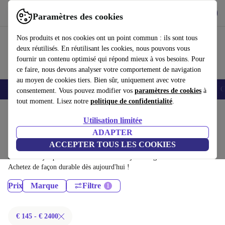
Télécharger l'application
Télécharger
Paramètres des cookies
Utilisez refurbed rapidement et facilement
Nos produits et nos cookies ont un point commun : ils sont tous
deux réutilisés. En réutilisant les cookies, nous pouvons vous
fournir un contenu optimisé qui répond mieux à vos besoins. Pour
ce faire, nous devons analyser votre comportement de navigation
au moyen de cookies tiers. Bien sûr, uniquement avec votre
Smartphones
Laptops
Tablettes
Montres connectées
Accessoires
C
consentement. Vous pouvez modifier vos
paramètres de cookies
à
tout moment. Lisez notre
politique de confidentialité
.
Accueil
Produits
Utilisation limitée
Ordinateurs de bureau:
ADAPTER
ACCEPTER TOUS LES COOKIES
Ordinateurs de bureau certifiés reconditionnés à moins de 2400€ –
économisez jusqu'à 40 %. Retours sous 30 jours et garantie de 12 mois.
Achetez de façon durable dès aujourd'hui !
Prix
Marque
Filtre
€ 145 - € 2400