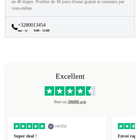
en 40 étapes. Profitez de 30 jours d'essai gratuit et constatez par
vous-même.
+3280013454
ma - vr
9:00 - 15:00
Excellent
Basé sur
206088 avis
vérifié
Super deal !
Envoi rapid