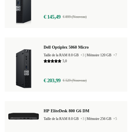
€ 145,49
€ 899 (Nouveau)
Dell Optiplex 5060 Micro
Taille de la RAM 8.0 GB
+3
|
Mémoire 120 GB
+7
5,0
€ 203,99
€ 529 (Nouveau)
HP EliteDesk 800 G6 DM
Taille de la RAM 8.0 GB
+3
|
Mémoire 256 GB
+5