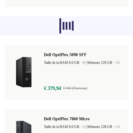
Les produits recommandés dans d'autres
catégories ne se chargent pas pour le
moment, désolé.
Dell OptiPlex 5090 SFF
Taille de la RAM 8.0 GB
+6
|
Mémoire 120 GB
+13
€ 379,94
€ 949 (Nouveau)
Dell OptiPlex 7060 Micro