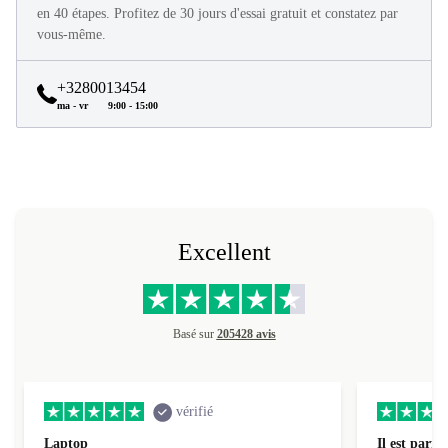
Tous les produits refurbed sont en excellent état et reconditionnés
en 40 étapes. Profitez de 30 jours d'essai gratuit et constatez par
vous-même.
+3280013454
ma - vr
9:00 - 15:00
Excellent
Basé sur
205428 avis
vérifié