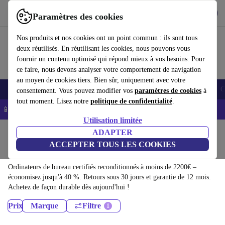
Télécharger l'application
Télécharger
Paramètres des cookies
Utilisez refurbed rapidement et facilement
Nos produits et nos cookies ont un point commun : ils sont tous
deux réutilisés. En réutilisant les cookies, nous pouvons vous
fournir un contenu optimisé qui répond mieux à vos besoins. Pour
ce faire, nous devons analyser votre comportement de navigation
au moyen de cookies tiers. Bien sûr, uniquement avec votre
Smartphones
Laptops
Tablettes
Montres connectées
Accessoires
C
consentement. Vous pouvez modifier vos
paramètres de cookies
à
tout moment. Lisez notre
politique de confidentialité
.
📱 -5% EXTRA sur les iPhones – Code : IPHONEDEAL -
CGV
Utilisation limitée
Accueil
Produits
ADAPTER
ACCEPTER TOUS LES COOKIES
Ordinateurs de bureau:
Ordinateurs de bureau certifiés reconditionnés à moins de 2200€ –
économisez jusqu'à 40 %. Retours sous 30 jours et garantie de 12 mois.
Achetez de façon durable dès aujourd'hui !
Prix
Marque
Filtre