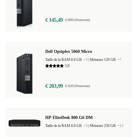
Taille de la RAM 8.0 GB
+3
|
Mémoire 128 GB
+13
€ 145,49
€ 899 (Nouveau)
Dell Optiplex 5060 Micro
Taille de la RAM 8.0 GB
+3
|
Mémoire 120 GB
+7
5,0
€ 203,99
€ 529 (Nouveau)
HP EliteDesk 800 G6 DM
Taille de la RAM 8.0 GB
+3
|
Mémoire 256 GB
+13