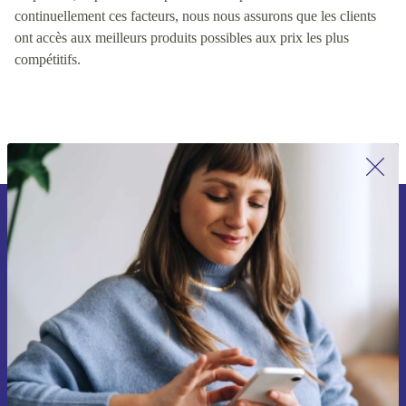
valeur pour les clients, y compris des facteurs tels que la qualité
du produit, le prix et la disponibilité du produit. En contrôlant
continuellement ces facteurs, nous nous assurons que les clients
ont accès aux meilleurs produits possibles aux prix les plus
compétitifs.
Inscrivez-vous à notre newsletter pour
la première fois et économisez 15 € !
Ne manquez plus aucune offre.
Voucher aanvragen
Retrouvez les informations sur l'utilisation des données personnelles