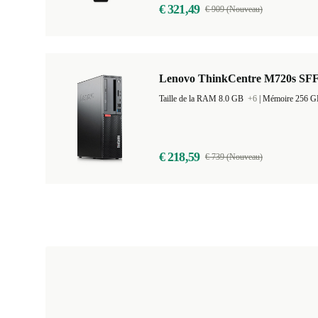
€ 321,49
€ 909 (Nouveau)
Lenovo ThinkCentre M720s SF
Taille de la RAM 8.0 GB
+6
|
Mémoire 256 
€ 218,59
€ 739 (Nouveau)