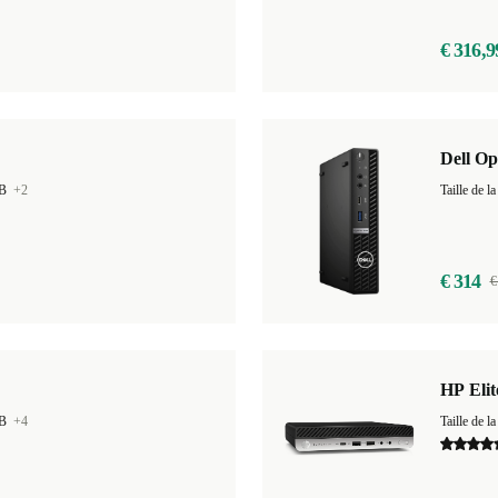
€ 316,9
Dell Op
GB
+2
Taille de
€ 314
€
HP Eli
GB
+4
Taille de