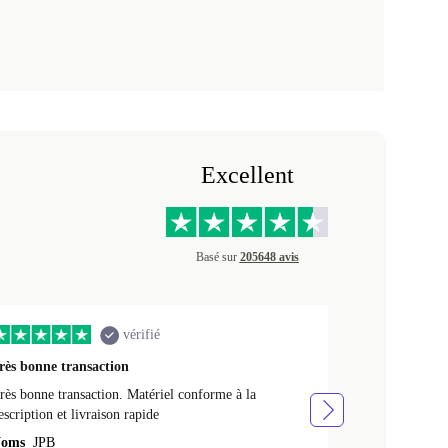
Excellent
Basé sur
205648 avis
vérifié
rès bonne transaction
Livraison rap
rès bonne transaction. Matériel conforme à la
Livraison rapid
escription et livraison rapide
Noms
NATHA
oms
JPB