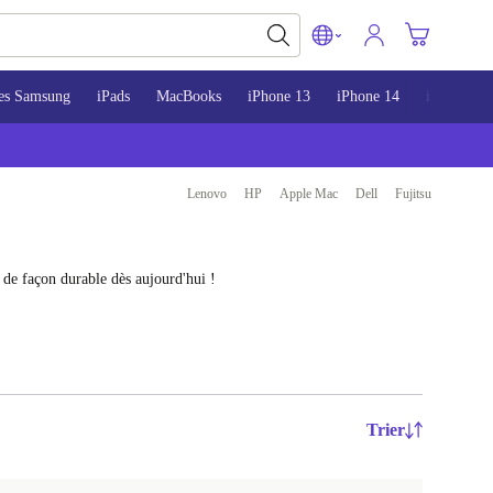
es Samsung
iPads
MacBooks
iPhone 13
iPhone 14
iPhone 15
Lenovo
HP
Apple Mac
Dell
Fujitsu
 de façon durable dès aujourd'hui !
Trier