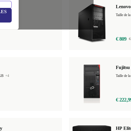
y
Lenovo
LES
GB
+14
Taille de
€ 809
€
Fujits
 GB
+4
Taille de
€ 222,9
y
HP Eli