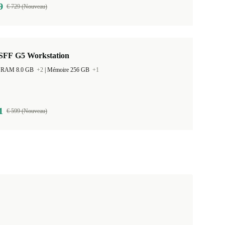
9
€ 729 (Nouveau)
SFF G5 Workstation
 la RAM 8.0 GB
+2
|
Mémoire 256 GB
+1
1
€ 599 (Nouveau)