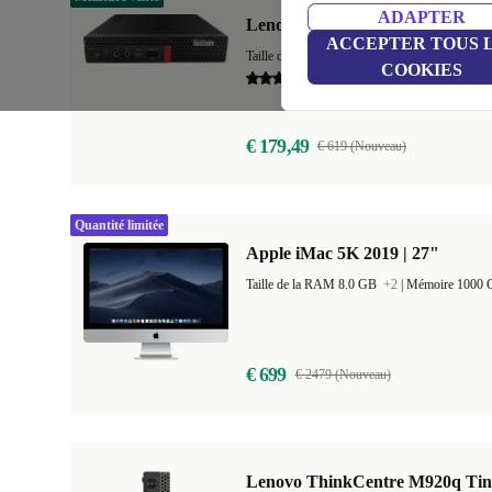
ADAPTER
Lenovo ThinkCentre M720q Tin
ACCEPTER TOUS 
Taille de la RAM 8.0 GB
+3
|
Mémoire 128 
COOKIES
5,0
€ 179,49
€ 619 (Nouveau)
Quantité limitée
Apple iMac 5K 2019 | 27"
Taille de la RAM 8.0 GB
+2
|
Mémoire 1000
€ 699
€ 2479 (Nouveau)
Lenovo ThinkCentre M920q Tin