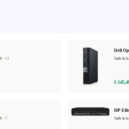
Dell Op
GB
+13
Taille de
€ 145,4
HP Eli
GB
+7
Taille de