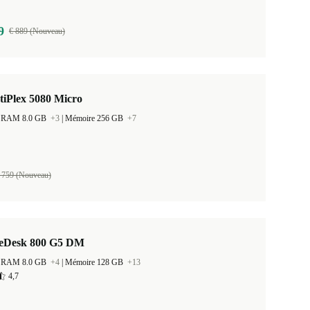
9
€ 889 (Nouveau)
tiPlex 5080 Micro
 la RAM 8.0 GB
+3
|
Mémoire 256 GB
+7
 759 (Nouveau)
teDesk 800 G5 DM
 la RAM 8.0 GB
+4
|
Mémoire 128 GB
+13
4,7