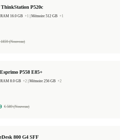
 ThinkStation P520c
 la RAM 16.0 GB
+1
|
Mémoire 512 GB
+1
 1859 (Nouveau)
u Esprimo P558 E85+
 la RAM 8.0 GB
+2
|
Mémoire 256 GB
+2
9
€ 589 (Nouveau)
teDesk 800 G4 SFF