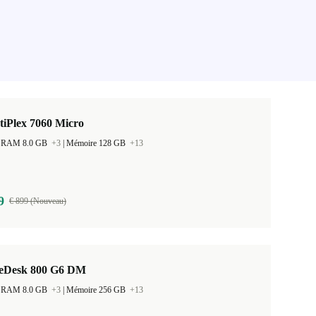
tiPlex 7060 Micro
 la RAM 8.0 GB
+3
|
Mémoire 128 GB
+13
9
€ 899 (Nouveau)
teDesk 800 G6 DM
 la RAM 8.0 GB
+3
|
Mémoire 256 GB
+13