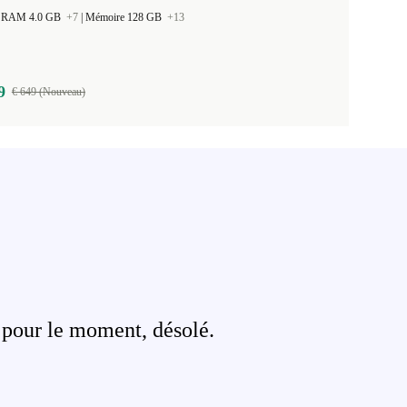
 la RAM 4.0 GB
+7
|
Mémoire 128 GB
+13
9
€ 649 (Nouveau)
 pour le moment, désolé.