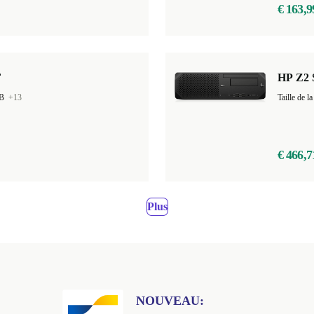
€ 163,9
F
HP Z2 
GB
+13
Taille de
€ 466,7
Plus
NOUVEAU: