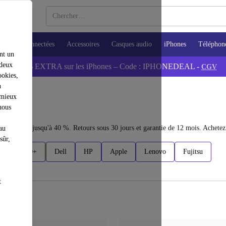
Montres connectées
Accessoires
Casques audio
iPhones
Téléphon
nt un
 deux
📱 -5% EXTRA sur les iPhones – Code : IPHONEDEAL -
CGV
ookies,
n
 mieux
nous
économisez jusqu'à 40 %. Retours sous 30 jours et garantie de 12 mois. Achetez
au
sûr,
€ 600+
Dell
HP
Apple
Lenovo
Fujitsu
t