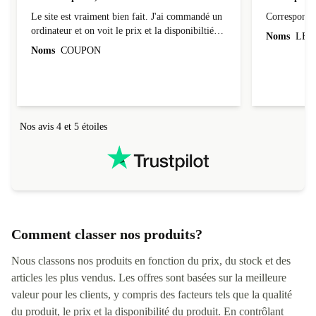
Site bien pensé, envoi sécurisé
Correspond 
Le site est vraiment bien fait. J'ai commandé un
Correspond à
ordinateur et on voit le prix et la disponibiltié
Noms
LEO
évoluer au fil des caractéristiques choisies.
Noms
COUPON
L'envoi de l'ordinateur s'est fait dans les délais.
Le suivi du colis fonctionnait parfaitement.
Nos avis 4 et 5 étoiles
Comment classer nos produits?
Nous classons nos produits en fonction du prix, du stock et des
articles les plus vendus. Les offres sont basées sur la meilleure