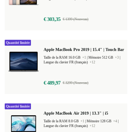
Taille de la RAM 8.0 GB
+1
|
Mémoire 256 GB
+3
|
Langue du clavier SE (suédois)
+2
€ 303,35
€ 1399 (Nouveau)
Quantité limitée
Apple MacBook Pro 2019 | 15.4" | Touch Bar
Taille de la RAM 16.0 GB
+1
|
Mémoire 512 GB
+3
|
Langue du clavier FR (français)
+12
€ 489,97
€ 3299 (Nouveau)
Quantité limitée
Apple MacBook Air 2019 | 13.3" | i5
Taille de la RAM 8.0 GB
+1
|
Mémoire 128 GB
+4
|