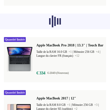
Les produits recommandés dans d'autres
catégories ne se chargent pas pour le
moment, désolé.
Quantité limitée
Apple MacBook Pro 2018 | 13.3" | Touch Bar
Taille de la RAM 16.0 GB
+1
|
Mémoire 256 GB
+4
|
Langue du clavier FR (français)
+12
€ 334
€ 2049 (Nouveau)
Quantité limitée
Apple MacBook 2017 | 12"