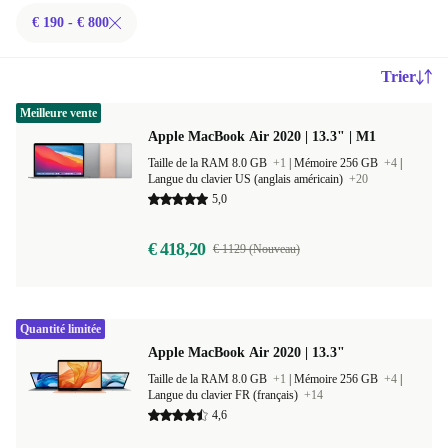
€ 190 - € 800
Trier
Meilleure vente
Apple MacBook Air 2020 | 13.3" | M1
Taille de la RAM 8.0 GB
+1
|
Mémoire 256 GB
+4
|
Langue du clavier US (anglais américain)
+20
5,0
€ 418,20
€ 1129 (Nouveau)
Quantité limitée
Apple MacBook Air 2020 | 13.3"
Taille de la RAM 8.0 GB
+1
|
Mémoire 256 GB
+4
|
Langue du clavier FR (français)
+14
4,6