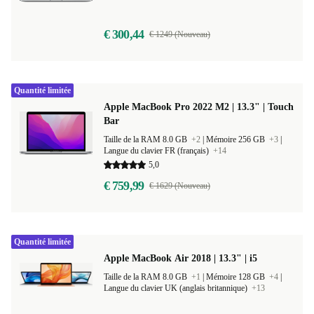
Langue du clavier FR (français)
+12
€ 300,44
€ 1249 (Nouveau)
Quantité limitée
Apple MacBook Pro 2022 M2 | 13.3" | Touch
Bar
Taille de la RAM 8.0 GB
+2
|
Mémoire 256 GB
+3
|
Langue du clavier FR (français)
+14
5,0
€ 759,99
€ 1629 (Nouveau)
Quantité limitée
Apple MacBook Air 2018 | 13.3" | i5
Taille de la RAM 8.0 GB
+1
|
Mémoire 128 GB
+4
|
Langue du clavier UK (anglais britannique)
+13