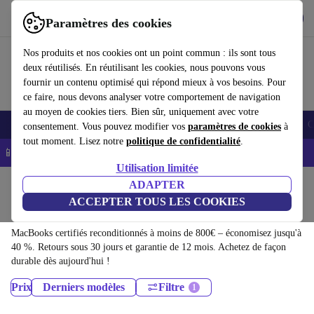
Télécharger l'application
Télécharger
Paramètres des cookies
Utilisez refurbed rapidement et facilement
Nos produits et nos cookies ont un point commun : ils sont tous
deux réutilisés. En réutilisant les cookies, nous pouvons vous
fournir un contenu optimisé qui répond mieux à vos besoins. Pour
ce faire, nous devons analyser votre comportement de navigation
au moyen de cookies tiers. Bien sûr, uniquement avec votre
Smartphones
Laptops
Tablettes
Montres connectées
Accessoires
C
consentement. Vous pouvez modifier vos
paramètres de cookies
à
tout moment. Lisez notre
politique de confidentialité
.
📱 -5% EXTRA sur les iPhones – Code : IPHONEDEAL -
CGV
Utilisation limitée
Accueil
Produits
Ordinateurs portables
ADAPTER
ACCEPTER TOUS LES COOKIES
MacBooks:
MacBooks certifiés reconditionnés à moins de 800€ – économisez jusqu'à
40 %. Retours sous 30 jours et garantie de 12 mois. Achetez de façon
durable dès aujourd'hui !
Prix
Derniers modèles
Filtre