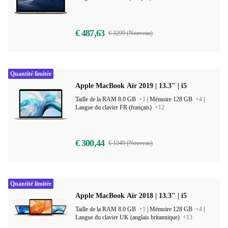
Taille de la RAM 16.0 GB
+1
|
Mémoire 512 GB
+3
|
Langue du clavier FR (français)
+12
€ 487,63
€ 3299 (Nouveau)
Quantité limitée
Apple MacBook Air 2019 | 13.3" | i5
Taille de la RAM 8.0 GB
+1
|
Mémoire 128 GB
+4
|
Langue du clavier FR (français)
+12
€ 300,44
€ 1249 (Nouveau)
Quantité limitée
Apple MacBook Air 2018 | 13.3" | i5
Taille de la RAM 8.0 GB
+1
|
Mémoire 128 GB
+4
|