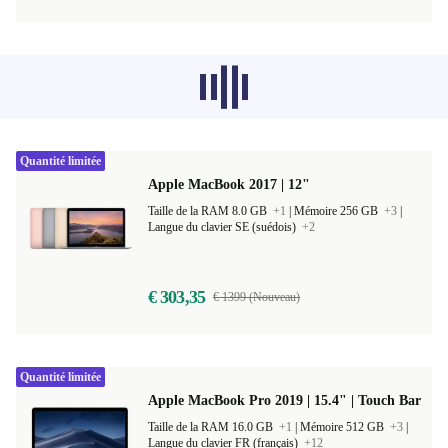
Les produits recommandés dans d'autres
catégories ne se chargent pas pour le
moment, désolé.
Quantité limitée
Apple MacBook 2017 | 12"
Taille de la RAM 8.0 GB
+1
|
Mémoire 256 GB
+3
|
Langue du clavier SE (suédois)
+2
€ 303,35
€ 1399 (Nouveau)
Quantité limitée
Apple MacBook Pro 2019 | 15.4" | Touch Bar