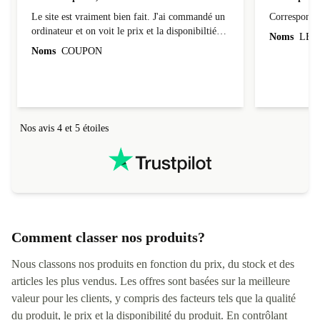
Site bien pensé, envoi sécurisé
Correspond 
Le site est vraiment bien fait. J'ai commandé un
Correspond à
ordinateur et on voit le prix et la disponibiltié
Noms
LEO
évoluer au fil des caractéristiques choisies.
Noms
COUPON
L'envoi de l'ordinateur s'est fait dans les délais.
Le suivi du colis fonctionnait parfaitement.
Nos avis 4 et 5 étoiles
Comment classer nos produits?
Nous classons nos produits en fonction du prix, du stock et des
articles les plus vendus. Les offres sont basées sur la meilleure