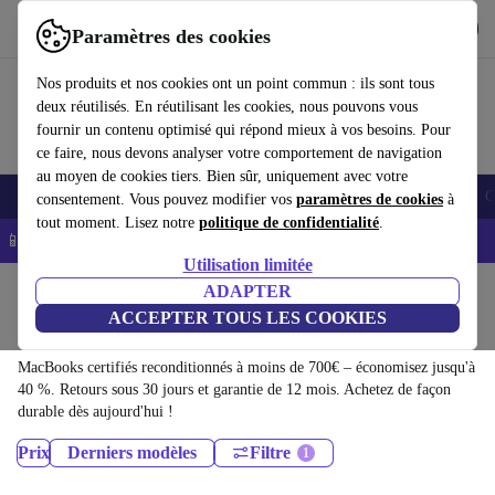
Télécharger l'application
Télécharger
Paramètres des cookies
Utilisez refurbed rapidement et facilement
Nos produits et nos cookies ont un point commun : ils sont tous
deux réutilisés. En réutilisant les cookies, nous pouvons vous
fournir un contenu optimisé qui répond mieux à vos besoins. Pour
ce faire, nous devons analyser votre comportement de navigation
au moyen de cookies tiers. Bien sûr, uniquement avec votre
Smartphones
Laptops
Tablettes
Montres connectées
Accessoires
C
consentement. Vous pouvez modifier vos
paramètres de cookies
à
tout moment. Lisez notre
politique de confidentialité
.
📱 -5% EXTRA sur les iPhones – Code : IPHONEDEAL -
CGV
Utilisation limitée
Accueil
Produits
Ordinateurs portables
ADAPTER
ACCEPTER TOUS LES COOKIES
MacBooks:
MacBooks certifiés reconditionnés à moins de 700€ – économisez jusqu'à
40 %. Retours sous 30 jours et garantie de 12 mois. Achetez de façon
durable dès aujourd'hui !
Prix
Derniers modèles
Filtre