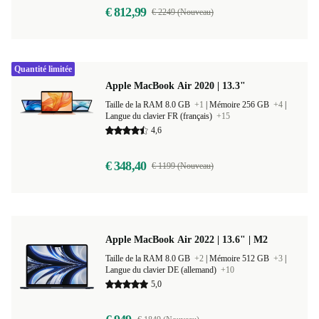
€ 812,99
€ 2249 (Nouveau)
Quantité limitée
Apple MacBook Air 2020 | 13.3"
Taille de la RAM 8.0 GB
+1
|
Mémoire 256 GB
+4
|
Langue du clavier FR (français)
+15
4,6
€ 348,40
€ 1199 (Nouveau)
Apple MacBook Air 2022 | 13.6" | M2
Taille de la RAM 8.0 GB
+2
|
Mémoire 512 GB
+3
|
Langue du clavier DE (allemand)
+10
5,0