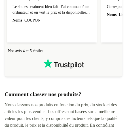
Site bien pensé, envoi sécurisé
Correspond 
Le site est vraiment bien fait. J'ai commandé un
Correspond à
ordinateur et on voit le prix et la disponibiltié
Noms
LEO
évoluer au fil des caractéristiques choisies.
Noms
COUPON
L'envoi de l'ordinateur s'est fait dans les délais.
Le suivi du colis fonctionnait parfaitement.
Nos avis 4 et 5 étoiles
Comment classer nos produits?
Nous classons nos produits en fonction du prix, du stock et des
articles les plus vendus. Les offres sont basées sur la meilleure