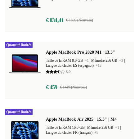
Taille de la RAM 8.0 GB
+2
|
Mémoire 256 GB
+3
|
Langue du clavier FR (français)
+11
€ 834,41
€ 1599 (Nouveau)
Quantité limitée
Apple MacBook Pro 2020 M1 | 13.3"
Taille de la RAM 8.0 GB
+1
|
Mémoire 256 GB
+3
|
Langue du clavier ES (espagnol)
+13
3,5
€ 459
€ 1449 (Nouveau)
Quantité limitée
Apple MacBook Air 2025 | 15.3" | M4
Taille de la RAM 16.0 GB |
Mémoire 256 GB
+1
|