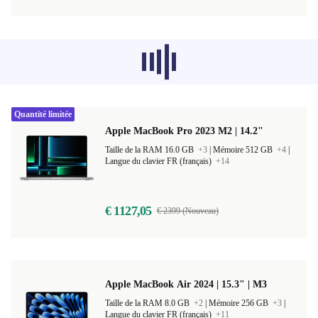
Les produits recommandés dans d'autres
catégories ne se chargent pas pour le
moment, désolé.
Quantité limitée
Apple MacBook Pro 2023 M2 | 14.2"
Taille de la RAM 16.0 GB
+3
|
Mémoire 512 GB
+4
|
Langue du clavier FR (français)
+14
€ 1127,05
€ 2399 (Nouveau)
Apple MacBook Air 2024 | 15.3" | M3