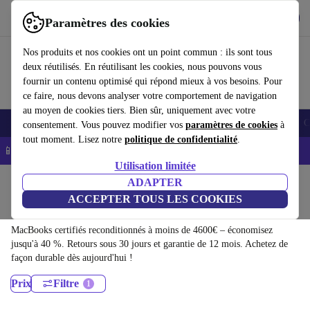
Télécharger l'application
Télécharger
Paramètres des cookies
Utilisez refurbed rapidement et facilement
Nos produits et nos cookies ont un point commun : ils sont tous
deux réutilisés. En réutilisant les cookies, nous pouvons vous
fournir un contenu optimisé qui répond mieux à vos besoins. Pour
ce faire, nous devons analyser votre comportement de navigation
au moyen de cookies tiers. Bien sûr, uniquement avec votre
Smartphones
Laptops
Tablettes
Montres connectées
Accessoires
C
consentement. Vous pouvez modifier vos
paramètres de cookies
à
tout moment. Lisez notre
politique de confidentialité
.
📱 -5% EXTRA sur les iPhones – Code : IPHONEDEAL -
CGV
Utilisation limitée
Accueil
Produits
Ordinateurs portables
ADAPTER
ACCEPTER TOUS LES COOKIES
MacBooks:
MacBooks certifiés reconditionnés à moins de 4600€ – économisez
jusqu'à 40 %. Retours sous 30 jours et garantie de 12 mois. Achetez de
façon durable dès aujourd'hui !
Prix
Filtre