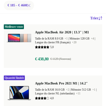
€ 185 - € 4600
Trier
Meilleure vente
Apple MacBook Air 2020 | 13.3" | M1
Taille de la RAM 8.0 GB
+1
|
Mémoire 128 GB
+4
|
Langue du clavier FR (français)
+20
5,0
€ 438,80
€ 1129 (Nouveau)
Quantité limitée
Apple MacBook Pro 2021 M1 | 14.2"
Taille de la RAM 16.0 GB
+2
|
Mémoire 512 GB
+1
|
Langue du clavier NL (néerlandais)
+11
4,0