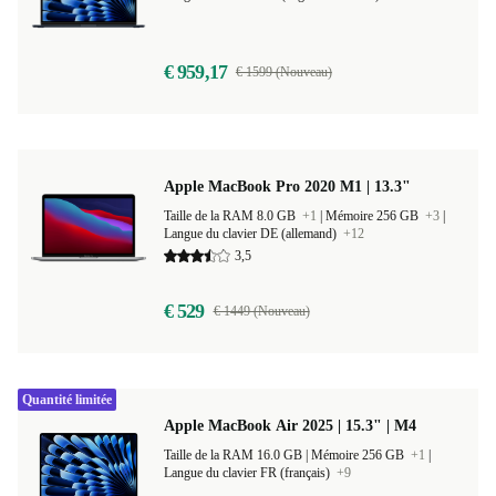
Taille de la RAM 8.0 GB
+2
|
Mémoire 256 GB
+2
|
Langue du clavier US (anglais américain)
+9
€ 959,17
€ 1599 (Nouveau)
Apple MacBook Pro 2020 M1 | 13.3"
Taille de la RAM 8.0 GB
+1
|
Mémoire 256 GB
+3
|
Langue du clavier DE (allemand)
+12
3,5
€ 529
€ 1449 (Nouveau)
Quantité limitée
Apple MacBook Air 2025 | 15.3" | M4
Taille de la RAM 16.0 GB |
Mémoire 256 GB
+1
|