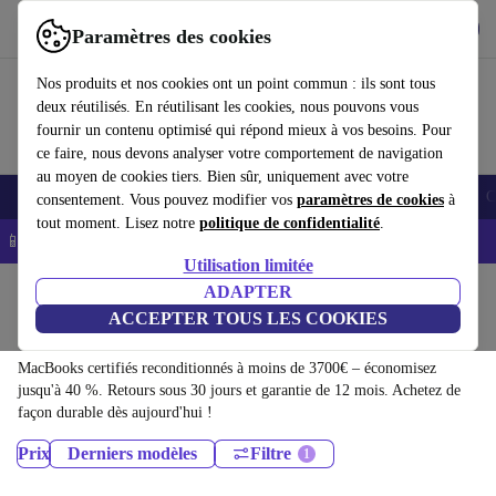
Télécharger l'application
Télécharger
Paramètres des cookies
Utilisez refurbed rapidement et facilement
Nos produits et nos cookies ont un point commun : ils sont tous
deux réutilisés. En réutilisant les cookies, nous pouvons vous
fournir un contenu optimisé qui répond mieux à vos besoins. Pour
ce faire, nous devons analyser votre comportement de navigation
au moyen de cookies tiers. Bien sûr, uniquement avec votre
Smartphones
Laptops
Tablettes
Montres connectées
Accessoires
C
consentement. Vous pouvez modifier vos
paramètres de cookies
à
tout moment. Lisez notre
politique de confidentialité
.
📱 -5% EXTRA sur les iPhones – Code : IPHONEDEAL -
CGV
Utilisation limitée
Accueil
Produits
Ordinateurs portables
ADAPTER
ACCEPTER TOUS LES COOKIES
MacBooks:
MacBooks certifiés reconditionnés à moins de 3700€ – économisez
jusqu'à 40 %. Retours sous 30 jours et garantie de 12 mois. Achetez de
façon durable dès aujourd'hui !
Prix
Derniers modèles
Filtre