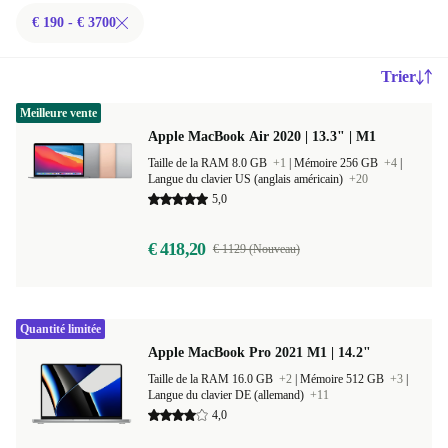
€ 190 - € 3700
Trier
Meilleure vente
Apple MacBook Air 2020 | 13.3" | M1
Taille de la RAM 8.0 GB
+1
|
Mémoire 256 GB
+4
|
Langue du clavier US (anglais américain)
+20
5,0
€ 418,20
€ 1129 (Nouveau)
Quantité limitée
Apple MacBook Pro 2021 M1 | 14.2"
Taille de la RAM 16.0 GB
+2
|
Mémoire 512 GB
+3
|
Langue du clavier DE (allemand)
+11
4,0