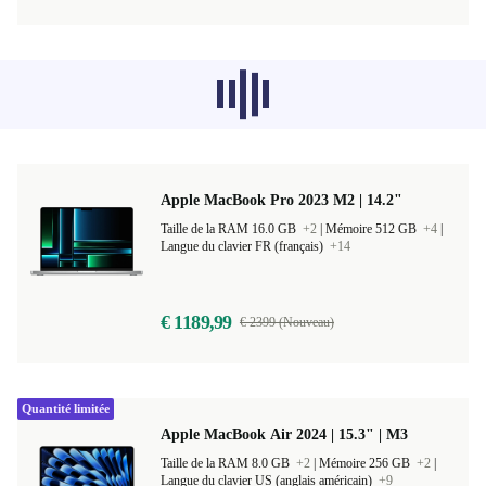
Les produits recommandés dans d'autres
catégories ne se chargent pas pour le
moment, désolé.
Apple MacBook Pro 2023 M2 | 14.2"
Taille de la RAM 16.0 GB
+2
|
Mémoire 512 GB
+4
|
Langue du clavier FR (français)
+14
€ 1189,99
€ 2399 (Nouveau)
Quantité limitée
Apple MacBook Air 2024 | 15.3" | M3