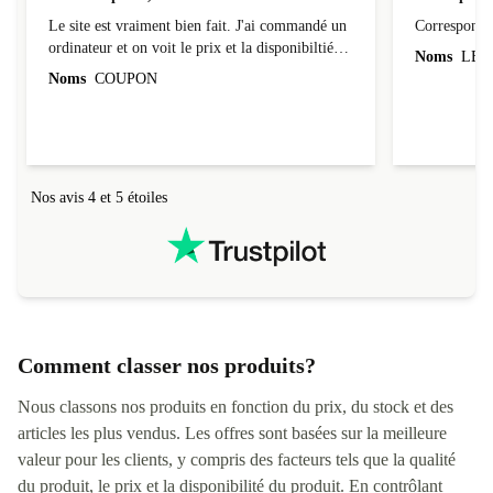
Site bien pensé, envoi sécurisé
Correspond 
Le site est vraiment bien fait. J'ai commandé un
Correspond à
ordinateur et on voit le prix et la disponibiltié
Noms
LEO
évoluer au fil des caractéristiques choisies.
Noms
COUPON
L'envoi de l'ordinateur s'est fait dans les délais.
Le suivi du colis fonctionnait parfaitement.
Nos avis 4 et 5 étoiles
Comment classer nos produits?
Nous classons nos produits en fonction du prix, du stock et des
articles les plus vendus. Les offres sont basées sur la meilleure