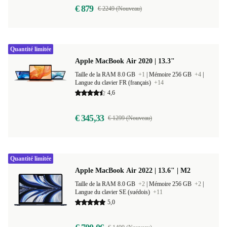
€ 879
€ 2249 (Nouveau)
Quantité limitée
Apple MacBook Air 2020 | 13.3"
Taille de la RAM 8.0 GB
+1
|
Mémoire 256 GB
+4
|
Langue du clavier FR (français)
+14
4,6
€ 345,33
€ 1299 (Nouveau)
Quantité limitée
Apple MacBook Air 2022 | 13.6" | M2
Taille de la RAM 8.0 GB
+2
|
Mémoire 256 GB
+2
|
Langue du clavier SE (suédois)
+11
5,0