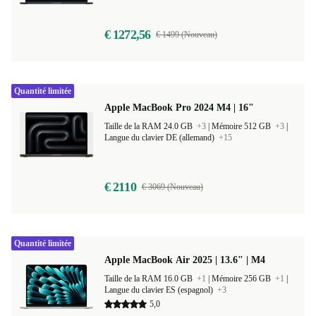
Langue du clavier FR (français)
+9
€ 1272,56
€ 1499 (Nouveau)
Quantité limitée
Apple MacBook Pro 2024 M4 | 16"
Taille de la RAM 24.0 GB
+3
|
Mémoire 512 GB
+3
|
Langue du clavier DE (allemand)
+15
€ 2110
€ 3069 (Nouveau)
Quantité limitée
Apple MacBook Air 2025 | 13.6" | M4
Taille de la RAM 16.0 GB
+1
|
Mémoire 256 GB
+1
|
Langue du clavier ES (espagnol)
+3