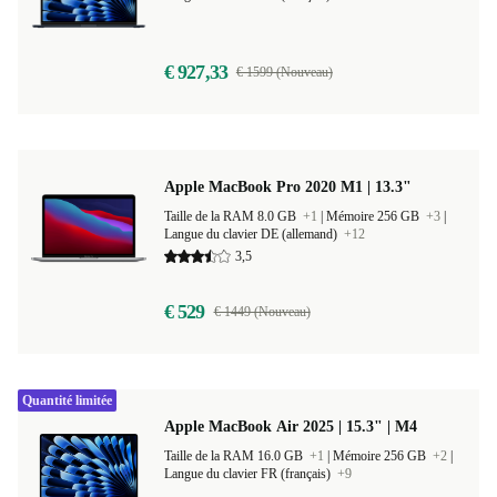
Taille de la RAM 8.0 GB
+2
|
Mémoire 256 GB
+2
|
Langue du clavier FR (français)
+9
€ 927,33
€ 1599 (Nouveau)
Apple MacBook Pro 2020 M1 | 13.3"
Taille de la RAM 8.0 GB
+1
|
Mémoire 256 GB
+3
|
Langue du clavier DE (allemand)
+12
3,5
€ 529
€ 1449 (Nouveau)
Quantité limitée
Apple MacBook Air 2025 | 15.3" | M4
Taille de la RAM 16.0 GB
+1
|
Mémoire 256 GB
+2
|