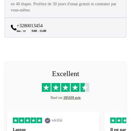
Tous les produits refurbed sont en excellent état et reconditionnés
en 40 étapes. Profitez de 30 jours d'essai gratuit et constatez par
vous-même.
+3280013454
ma - vr
9:00 - 15:00
Excellent
Basé sur
205410 avis
vérifié