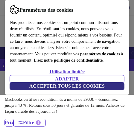
Télécharger l'application
Télécharger
Paramètres des cookies
Utilisez refurbed rapidement et facilement
Nos produits et nos cookies ont un point commun : ils sont tous
deux réutilisés. En réutilisant les cookies, nous pouvons vous
fournir un contenu optimisé qui répond mieux à vos besoins. Pour
ce faire, nous devons analyser votre comportement de navigation
au moyen de cookies tiers. Bien sûr, uniquement avec votre
Smartphones
Laptops
Tablettes
Montres connectées
Accessoires
C
consentement. Vous pouvez modifier vos
paramètres de cookies
à
tout moment. Lisez notre
politique de confidentialité
.
📱 -5% EXTRA sur les iPhones – Code : IPHONEDEAL -
CGV
Utilisation limitée
Accueil
Produits
Ordinateurs portables
ADAPTER
ACCEPTER TOUS LES COOKIES
MacBooks:
MacBooks certifiés reconditionnés à moins de 2900€ – économisez
jusqu'à 40 %. Retours sous 30 jours et garantie de 12 mois. Achetez de
façon durable dès aujourd'hui !
Prix
Filtre