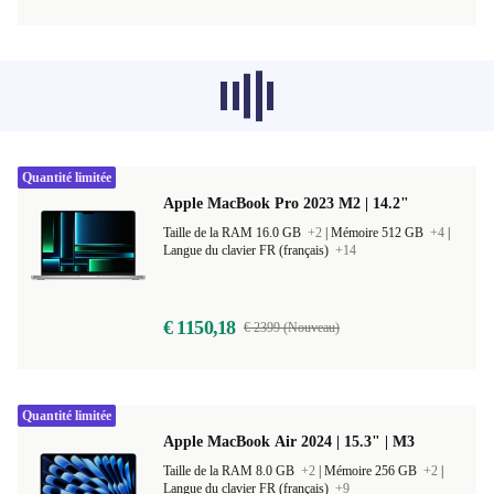
Les produits recommandés dans d'autres
catégories ne se chargent pas pour le
moment, désolé.
Quantité limitée
Apple MacBook Pro 2023 M2 | 14.2"
Taille de la RAM 16.0 GB
+2
|
Mémoire 512 GB
+4
|
Langue du clavier FR (français)
+14
€ 1150,18
€ 2399 (Nouveau)
Quantité limitée
Apple MacBook Air 2024 | 15.3" | M3