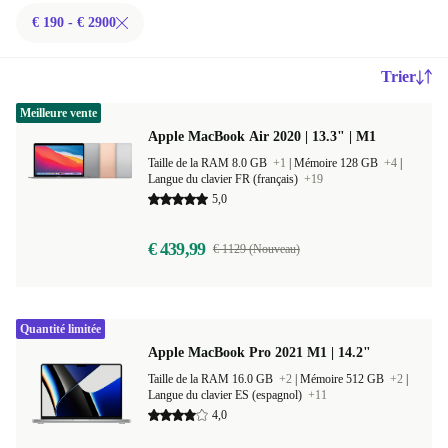
€ 190 - € 2900
Trier
Meilleure vente
Apple MacBook Air 2020 | 13.3" | M1
Taille de la RAM 8.0 GB
+1
|
Mémoire 128 GB
+4
|
Langue du clavier FR (français)
+19
5,0
€ 439,99
€ 1129 (Nouveau)
Quantité limitée
Apple MacBook Pro 2021 M1 | 14.2"
Taille de la RAM 16.0 GB
+2
|
Mémoire 512 GB
+2
|
Langue du clavier ES (espagnol)
+11
4,0