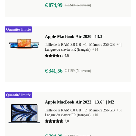
€ 874,99
€ 2249 (Nouveau)
Quantité limitée
Apple MacBook Air 2020 | 13.3"
Taille de la RAM 8.0 GB
+1
|
Mémoire 256 GB
+4
|
Langue du clavier FR (français)
+14
4,6
€ 341,56
€ 1199 (Nouveau)
Quantité limitée
Apple MacBook Air 2022 | 13.6" | M2
Taille de la RAM 8.0 GB
+2
|
Mémoire 256 GB
+3
|
Langue du clavier FR (français)
+10
5,0