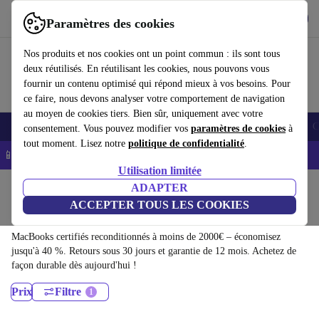
Télécharger l'application
Télécharger
Paramètres des cookies
Utilisez refurbed rapidement et facilement
Nos produits et nos cookies ont un point commun : ils sont tous
deux réutilisés. En réutilisant les cookies, nous pouvons vous
fournir un contenu optimisé qui répond mieux à vos besoins. Pour
ce faire, nous devons analyser votre comportement de navigation
au moyen de cookies tiers. Bien sûr, uniquement avec votre
Smartphones
Laptops
Tablettes
Montres connectées
Accessoires
C
consentement. Vous pouvez modifier vos
paramètres de cookies
à
tout moment. Lisez notre
politique de confidentialité
.
📱 -5% EXTRA sur les iPhones – Code : IPHONEDEAL -
CGV
Utilisation limitée
Accueil
Produits
Ordinateurs portables
ADAPTER
ACCEPTER TOUS LES COOKIES
MacBooks:
MacBooks certifiés reconditionnés à moins de 2000€ – économisez
jusqu'à 40 %. Retours sous 30 jours et garantie de 12 mois. Achetez de
façon durable dès aujourd'hui !
Prix
Filtre