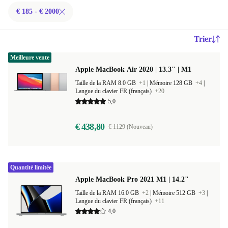
€ 185 - € 2000
Trier
Meilleure vente
Apple MacBook Air 2020 | 13.3" | M1
Taille de la RAM 8.0 GB
+1
|
Mémoire 128 GB
+4
|
Langue du clavier FR (français)
+20
5,0
€ 438,80
€ 1129 (Nouveau)
Quantité limitée
Apple MacBook Pro 2021 M1 | 14.2"
Taille de la RAM 16.0 GB
+2
|
Mémoire 512 GB
+3
|
Langue du clavier FR (français)
+11
4,0