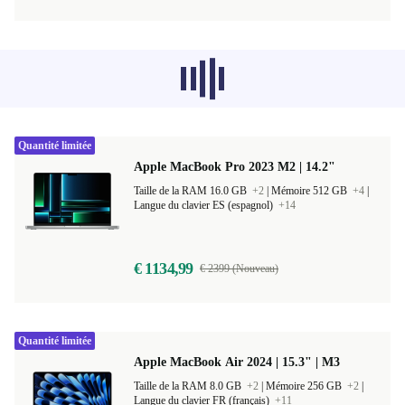
Les produits recommandés dans d'autres
catégories ne se chargent pas pour le
moment, désolé.
Quantité limitée
Apple MacBook Pro 2023 M2 | 14.2"
Taille de la RAM 16.0 GB
+2
|
Mémoire 512 GB
+4
|
Langue du clavier ES (espagnol)
+14
€ 1134,99
€ 2399 (Nouveau)
Quantité limitée
Apple MacBook Air 2024 | 15.3" | M3