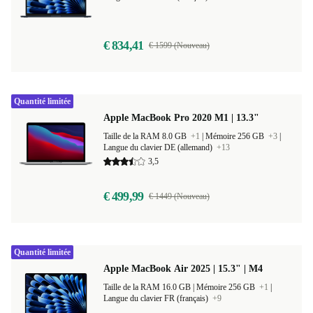
Taille de la RAM 8.0 GB
+2
|
Mémoire 256 GB
+2
|
Langue du clavier FR (français)
+11
€ 834,41
€ 1599 (Nouveau)
Quantité limitée
Apple MacBook Pro 2020 M1 | 13.3"
Taille de la RAM 8.0 GB
+1
|
Mémoire 256 GB
+3
|
Langue du clavier DE (allemand)
+13
3,5
€ 499,99
€ 1449 (Nouveau)
Quantité limitée
Apple MacBook Air 2025 | 15.3" | M4
Taille de la RAM 16.0 GB |
Mémoire 256 GB
+1
|