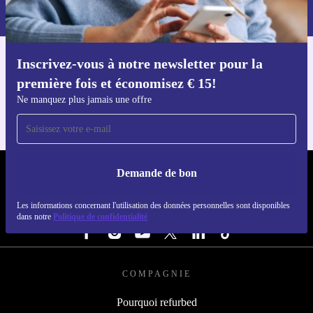
dans notre
politique de confidentialité
.
Inscrivez-vous à notre newsletter pour la
Téléchargez l'application refurbed
première fois et économisez € 15!
Pour iOS et Android
Ne manquez plus jamais une offre
Demande de bon
REFURBED BELGIQUE - RETHINK NEW.
Les informations concernant l'utilisation des données personnelles sont disponibles
SUIVEZ-NOUS
dans notre
Politique de confidentialité
COMPAGNIE
Pourquoi refurbed