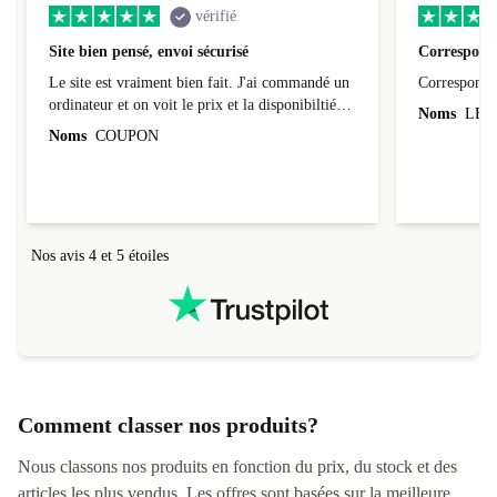
vérifié
Site bien pensé, envoi sécurisé
Correspond 
Le site est vraiment bien fait. J'ai commandé un
Correspond à
ordinateur et on voit le prix et la disponibiltié
Noms
LEO
évoluer au fil des caractéristiques choisies.
Noms
COUPON
L'envoi de l'ordinateur s'est fait dans les délais.
Le suivi du colis fonctionnait parfaitement.
Nos avis 4 et 5 étoiles
Comment classer nos produits?
Nous classons nos produits en fonction du prix, du stock et des
articles les plus vendus. Les offres sont basées sur la meilleure