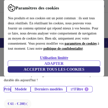
Télécharger l'application
Télécharger
Paramètres des cookies
Utilisez refurbed rapidement et facilement
Nos produits et nos cookies ont un point commun : ils sont tous
deux réutilisés. En réutilisant les cookies, nous pouvons vous
fournir un contenu optimisé qui répond mieux à vos besoins. Pour
ce faire, nous devons analyser votre comportement de navigation
au moyen de cookies tiers. Bien sûr, uniquement avec votre
Smartphones
Laptops
Tablettes
Montres connectées
Accessoires
C
consentement. Vous pouvez modifier vos
paramètres de cookies
à
tout moment. Lisez notre
politique de confidentialité
.
Accueil
Produits
Tablettes
Utilisation limitée
iPads:
ADAPTER
ACCEPTER TOUS LES COOKIES
iPads certifiés reconditionnés à moins de 200€ – économisez jusqu'à 40
%. Retours sous 30 jours et garantie de 12 mois. Achetez de façon
durable dès aujourd'hui !
Prix
Modele
Derniers modèles
Filtre
€ 61 - € 200