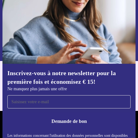
Voucher aanvragen
Retrouvez les informations sur l'utilisation des données personnelles
dans notre
politique de confidentialité
.
Inscrivez-vous à notre newsletter pour la
Téléchargez l'application refurbed
première fois et économisez € 15!
Pour iOS et Android
Ne manquez plus jamais une offre
Demande de bon
REFURBED BELGIQUE - RETHINK NEW.
Les informations concernant l'utilisation des données personnelles sont disponibles
SUIVEZ-NOUS