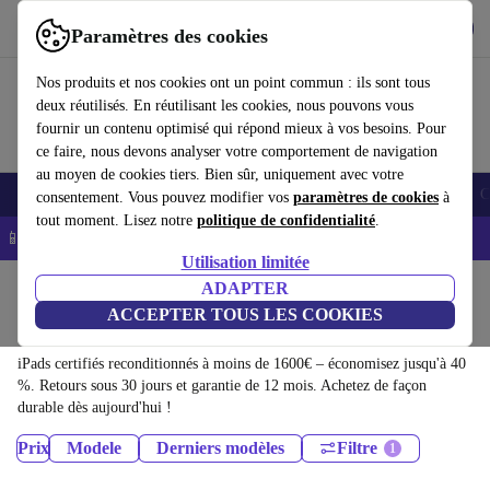
Télécharger l'application
Télécharger
Paramètres des cookies
Utilisez refurbed rapidement et facilement
Nos produits et nos cookies ont un point commun : ils sont tous
deux réutilisés. En réutilisant les cookies, nous pouvons vous
fournir un contenu optimisé qui répond mieux à vos besoins. Pour
ce faire, nous devons analyser votre comportement de navigation
au moyen de cookies tiers. Bien sûr, uniquement avec votre
Smartphones
Laptops
Tablettes
Montres connectées
Accessoires
C
consentement. Vous pouvez modifier vos
paramètres de cookies
à
tout moment. Lisez notre
politique de confidentialité
.
📱 -5% EXTRA sur les iPhones – Code : IPHONEDEAL -
CGV
Utilisation limitée
Accueil
Produits
Tablettes
ADAPTER
ACCEPTER TOUS LES COOKIES
iPads:
iPads certifiés reconditionnés à moins de 1600€ – économisez jusqu'à 40
%. Retours sous 30 jours et garantie de 12 mois. Achetez de façon
durable dès aujourd'hui !
Prix
Modele
Derniers modèles
Filtre