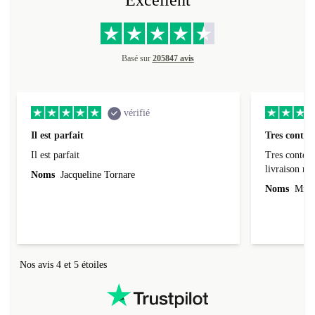
Excellent
Basé sur
205847 avis
vérifié
Il est parfait
Tres conten
Il est parfait
Tres content
livraiso
Noms
Jacqueline Tornare
Noms
Mme 
Nos avis 4 et 5 étoiles