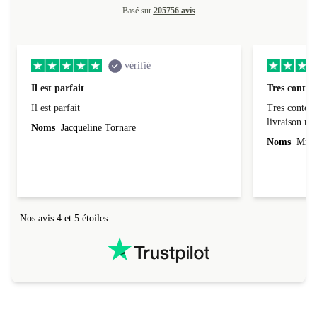
Basé sur
205756 avis
vérifié
Il est parfait
Tres conten
Il est parfait
Tres content
livraiso
Noms
Jacqueline Tornare
Noms
Mme 
Nos avis 4 et 5 étoiles