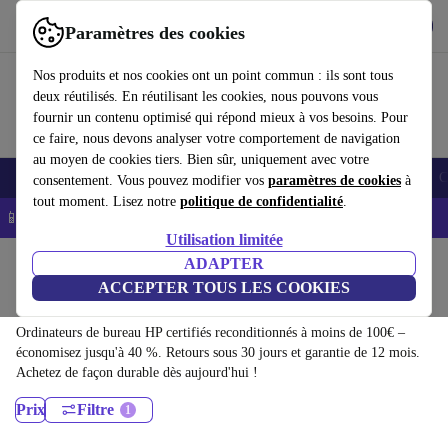
Télécharger l'application
Télécharger
Paramètres des cookies
Utilisez refurbed rapidement et facilement
Nos produits et nos cookies ont un point commun : ils sont tous
deux réutilisés. En réutilisant les cookies, nous pouvons vous
fournir un contenu optimisé qui répond mieux à vos besoins. Pour
ce faire, nous devons analyser votre comportement de navigation
au moyen de cookies tiers. Bien sûr, uniquement avec votre
Smartphones
Laptops
Tablettes
Montres connectées
Accessoires
C
consentement. Vous pouvez modifier vos
paramètres de cookies
à
tout moment. Lisez notre
politique de confidentialité
.
📱 -5% EXTRA sur les iPhones – Code : IPHONEDEAL -
CGV
Utilisation limitée
Accueil
Produits
Ordinateurs de bureau
ADAPTER
ACCEPTER TOUS LES COOKIES
Ordinateurs de bureau HP:
Ordinateurs de bureau HP certifiés reconditionnés à moins de 100€ –
économisez jusqu'à 40 %. Retours sous 30 jours et garantie de 12 mois.
Achetez de façon durable dès aujourd'hui !
Prix
Filtre