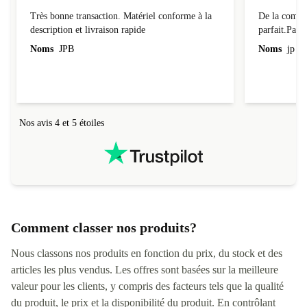
Très bonne transaction
Parfait.
Très bonne transaction. Matériel conforme à la
De la comman
description et livraison rapide
parfait.Parti
l'emballage.
Noms
JPB
Noms
jp v
redire...que
livraison qu
Nos avis 4 et 5 étoiles
Comment classer nos produits?
Nous classons nos produits en fonction du prix, du stock et des
articles les plus vendus. Les offres sont basées sur la meilleure