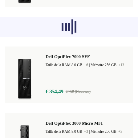
Les produits recommandés dans d'autres
catégories ne se chargent pas pour le
moment, désolé.
Dell OptiPlex 7090 SFF
Taille de la RAM 8.0 GB
+6
|
Mémoire 256 GB
+13
€ 354,49
€ 769 (Nouveau)
Dell OptiPlex 3000 Micro MFF