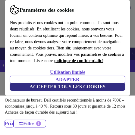
Télécharger l'application
Télécharger
Paramètres des cookies
Utilisez refurbed rapidement et facilement
Nos produits et nos cookies ont un point commun : ils sont tous
deux réutilisés. En réutilisant les cookies, nous pouvons vous
fournir un contenu optimisé qui répond mieux à vos besoins. Pour
ce faire, nous devons analyser votre comportement de navigation
au moyen de cookies tiers. Bien sûr, uniquement avec votre
Smartphones
Laptops
Tablettes
Montres connectées
Accessoires
C
consentement. Vous pouvez modifier vos
paramètres de cookies
à
tout moment. Lisez notre
politique de confidentialité
.
📱 -5% EXTRA sur les iPhones – Code : IPHONEDEAL -
CGV
Utilisation limitée
Accueil
Produits
Ordinateurs de bureau
ADAPTER
ACCEPTER TOUS LES COOKIES
Ordinateurs de bureau Dell:
Ordinateurs de bureau Dell certifiés reconditionnés à moins de 700€ –
économisez jusqu'à 40 %. Retours sous 30 jours et garantie de 12 mois.
Achetez de façon durable dès aujourd'hui !
Prix
Filtre