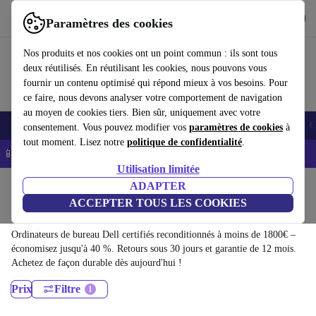
Télécharger l'application
Télécharger
Paramètres des cookies
Utilisez refurbed rapidement et facilement
Nos produits et nos cookies ont un point commun : ils sont tous
deux réutilisés. En réutilisant les cookies, nous pouvons vous
fournir un contenu optimisé qui répond mieux à vos besoins. Pour
ce faire, nous devons analyser votre comportement de navigation
au moyen de cookies tiers. Bien sûr, uniquement avec votre
Smartphones
Laptops
Tablettes
Montres connectées
Accessoires
C
consentement. Vous pouvez modifier vos
paramètres de cookies
à
tout moment. Lisez notre
politique de confidentialité
.
📱 -5% EXTRA sur les iPhones – Code : IPHONEDEAL -
CGV
Utilisation limitée
Accueil
Produits
Ordinateurs de bureau
ADAPTER
ACCEPTER TOUS LES COOKIES
Ordinateurs de bureau Dell:
Ordinateurs de bureau Dell certifiés reconditionnés à moins de 1800€ –
économisez jusqu'à 40 %. Retours sous 30 jours et garantie de 12 mois.
Achetez de façon durable dès aujourd'hui !
Prix
Filtre