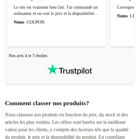
Site bien pensé, envoi sécurisé
Correspond 
Le site est vraiment bien fait. J'ai commandé un
Correspond à
ordinateur et on voit le prix et la disponibiltié
Noms
LEO
évoluer au fil des caractéristiques choisies.
Noms
COUPON
L'envoi de l'ordinateur s'est fait dans les délais.
Le suivi du colis fonctionnait parfaitement.
Nos avis 4 et 5 étoiles
Comment classer nos produits?
Nous classons nos produits en fonction du prix, du stock et des
articles les plus vendus. Les offres sont basées sur la meilleure