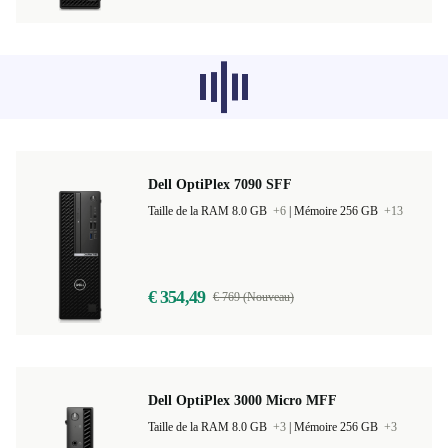
Les produits recommandés dans d'autres
catégories ne se chargent pas pour le
moment, désolé.
Dell OptiPlex 7090 SFF
Taille de la RAM 8.0 GB
+6
|
Mémoire 256 GB
+13
€ 354,49
€ 769 (Nouveau)
Dell OptiPlex 3000 Micro MFF