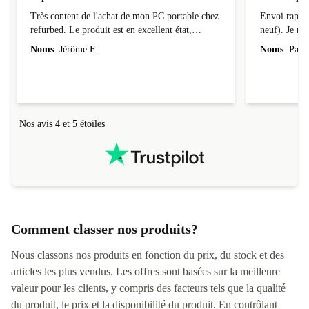
Super deal !
Envoi rapid
Très content de l'achat de mon PC portable chez
Envoi rapide
refurbed. Le produit est en excellent état,
neuf). Je r
parfaitement conforme à la description et tourne
Noms
Jérôme F.
Noms
Pasca
super bien ! Il a de plus été livré assez
rapidement (au tout début de la fourchette
annoncée). Je recommande la boutique à 200%.
Nos avis 4 et 5 étoiles
Comment classer nos produits?
Nous classons nos produits en fonction du prix, du stock et des
articles les plus vendus. Les offres sont basées sur la meilleure