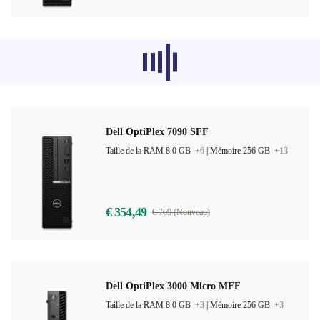
Les produits recommandés dans d'autres
catégories ne se chargent pas pour le
moment, désolé.
Dell OptiPlex 7090 SFF
Taille de la RAM 8.0 GB
+6
|
Mémoire 256 GB
+13
€ 354,49
€ 769 (Nouveau)
Dell OptiPlex 3000 Micro MFF