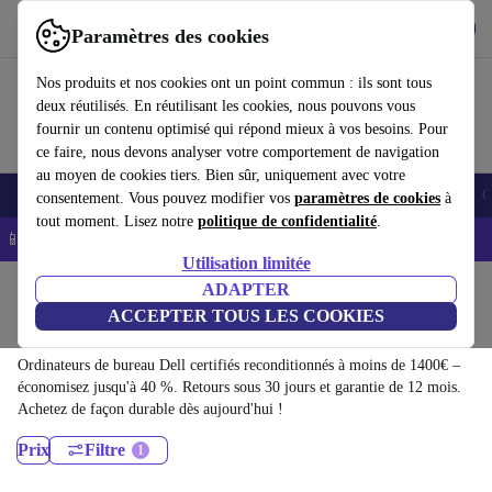
Télécharger l'application
Télécharger
Paramètres des cookies
Utilisez refurbed rapidement et facilement
Nos produits et nos cookies ont un point commun : ils sont tous
deux réutilisés. En réutilisant les cookies, nous pouvons vous
fournir un contenu optimisé qui répond mieux à vos besoins. Pour
ce faire, nous devons analyser votre comportement de navigation
au moyen de cookies tiers. Bien sûr, uniquement avec votre
Smartphones
Laptops
Tablettes
Montres connectées
Accessoires
C
consentement. Vous pouvez modifier vos
paramètres de cookies
à
tout moment. Lisez notre
politique de confidentialité
.
📱 -5% EXTRA sur les iPhones – Code : IPHONEDEAL -
CGV
Utilisation limitée
Accueil
Produits
Ordinateurs de bureau
ADAPTER
ACCEPTER TOUS LES COOKIES
Ordinateurs de bureau Dell:
Ordinateurs de bureau Dell certifiés reconditionnés à moins de 1400€ –
économisez jusqu'à 40 %. Retours sous 30 jours et garantie de 12 mois.
Achetez de façon durable dès aujourd'hui !
Prix
Filtre