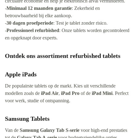
circulaire economie en help je elektronisch afval verminderen.
-
Minimaal 12 maanden garantie
: Zekerheid en
betrouwbaarheid bij elke aankoop.
-
30 dagen proefperiode
: Test je tablet zonder risico.
-
Professioneel refurbished
: Onze tablets worden gecontroleerd
en opgeknapt door experts.
Ontdek ons assortiment refurbished tablets
Apple iPads
De populairste tablets op de markt. Kies uit verschillende
modellen zoals de
iPad Air
,
iPad Pro
of de
iPad Mini
. Perfect
voor werk, studie of ontspanning.
Samsung Tablets
Van de
Samsung Galaxy Tab S-serie
voor high-end prestaties
tot de
Galaxy Tab A-serie
voor budgetvriendelijke opties,