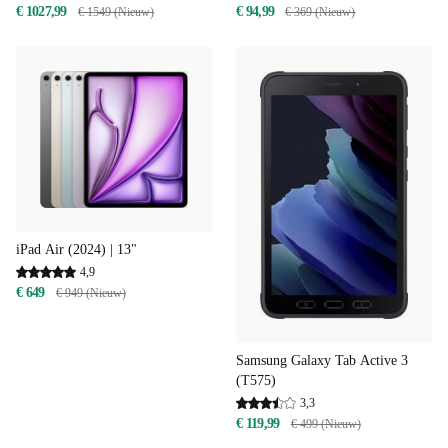
€ 1027,99
€ 94,99
€ 1549 (Nieuw)
€ 369 (Nieuw)
iPad Air (2024) | 13"
4,9
€ 649
€ 949 (Nieuw)
Samsung Galaxy Tab Active 3
(T575)
3,3
€ 119,99
€ 499 (Nieuw)