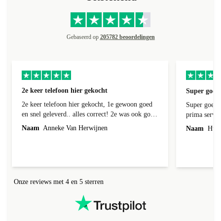
Gebaseerd op
205782 beoordelingen
2e keer telefoon hier gekocht
Super goede
2e keer telefoon hier gekocht, 1e gewoon goed
Super goede 
en snel geleverd.. alles correct! 2e was ook goed
prima servic
geleverd en alles erbij, 1e week bij foto's liep er
Naam
Anneke Van Herwijnen
Naam
Hub 
een streep doorheen! Kon ik terug sturen nadat
ik contact heb gehad, was niet te repareren en ik
kreeg netjes een andere toegestuurd! Netjes
allemaal geregeld! Netjes altijd een correct
antwoord gekregen!
Onze reviews met 4 en 5 sterren