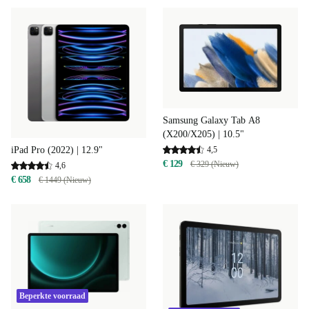
Samsung Galaxy Tab A8
(X200/X205) | 10.5"
4,5
iPad Pro (2022) | 12.9"
€ 129
€ 329 (Nieuw)
4,6
€ 658
€ 1449 (Nieuw)
Beperkte voorraad