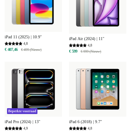
iPad 11 (2025) | 10.9"
iPad Air (2024) | 11"
4,8
4,8
€ 407,46
€ 499 (Nieuw)
€ 599
€ 999 (Nieuw)
Beperkte voorraad
iPad Pro (2024) | 13"
iPad 6 (2018) | 9.7"
4,9
4,8