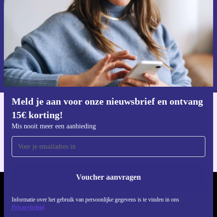
Voucher aanvragen
Informatie over het gebruik van persoonsgegevens vind je in ons
privacybeleid
.
Meld je aan voor onze nieuwsbrief en ontvang
15€ korting!
Download de refurbed app
Voor iOS en Android
Mis nooit meer een aanbieding
Voucher aanvragen
REFURBED NEDERLAND - RETHINK NEW.
Informatie over het gebruik van persoonlijke gegevens is te vinden in ons
Privacybeleid
VOLG ONS