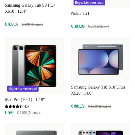
Beperkte voorraad
Samsung Galaxy Tab S9 FE+
X610 | 12.4"
Nokia T21
€ 459,36
€ 699 (Nieuw)
€ 193,99
€ 299 (Nieuw)
Samsung Galaxy Tab S10 Ultra
Beperkte voorraad
X920 | 14.6"
iPad Pro (2021) | 12.9"
€ 801,72
4,6
€ 1339 (Nieuw)
€ 598
€ 1109 (Nieuw)