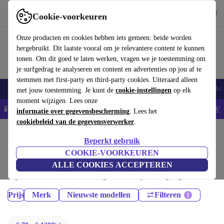
Download de app
Downloaden
Cookie-voorkeuren
Gebruik refurbed snel en eenvoudig
Onze producten en cookies hebben iets gemeen: beide worden
hergebruikt. Dit laatste vooral om je relevantere content te kunnen
tonen. Om dit goed te laten werken, vragen we je toestemming om
je surfgedrag te analyseren en content en advertenties op jou af te
stemmen met first-party en third-party cookies. Uiteraard alleen
Smartphones
Laptops
Tablets
Smartwatches
Accessoires
Koptelef
met jouw toestemming. Je kunt de
cookie-instellingen
op elk
moment wijzigen. Lees onze
📱5% EXTRA korting op alle iPhones – Code: IPHONEDEAL -
AV
informatie over gegevensbescherming
. Lees het
cookiebeleid van de gegevensverwerker
.
Home
Producten
Beperkt gebruik
Tablets:
COOKIE-VOORKEUREN
ALLE COOKIES ACCEPTEREN
Gecertificeerd refurbished Tablets onder 1300€ – bespaar tot 40%. 30
dagen retourrecht & 12 maanden garantie. Shop vandaag nog duurzaam!
Prijs
Merk
Nieuwste modellen
Filteren