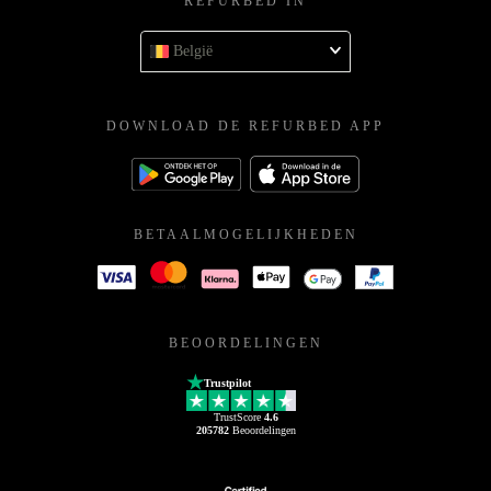
REFURBED IN
België
DOWNLOAD DE REFURBED APP
BETAALMOGELIJKHEDEN
BEOORDELINGEN
Trustpilot
TrustScore
4.6
205782
Beoordelingen