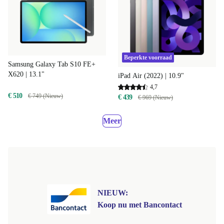
Beperkte voorraad
Samsung Galaxy Tab S10 FE+
X620 | 13.1"
iPad Air (2022) | 10.9"
4,7
€ 510
€ 749 (Nieuw)
€ 439
€ 969 (Nieuw)
Meer
NIEUW:
Koop nu met Bancontact