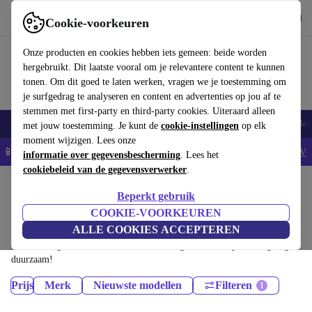
Download de app
Downloaden
Cookie-voorkeuren
Gebruik refurbed snel en eenvoudig
Onze producten en cookies hebben iets gemeen: beide worden
hergebruikt. Dit laatste vooral om je relevantere content te kunnen
tonen. Om dit goed te laten werken, vragen we je toestemming om
je surfgedrag te analyseren en content en advertenties op jou af te
stemmen met first-party en third-party cookies. Uiteraard alleen
Smartphones
Laptops
Tablets
Smartwatches
Accessoires
Koptelef
met jouw toestemming. Je kunt de
cookie-instellingen
op elk
moment wijzigen. Lees onze
📱5% EXTRA korting op alle iPhones – Code: IPHONEDEAL -
AV
informatie over gegevensbescherming
. Lees het
cookiebeleid van de gegevensverwerker
.
Home
Producten
Beperkt gebruik
Printers & Scanners:
COOKIE-VOORKEUREN
ALLE COOKIES ACCEPTEREN
Gecertificeerd refurbished Printers & Scanners onder 1200€ – bespaar tot
40%. 30 dagen retourrecht & 12 maanden garantie. Shop vandaag nog
duurzaam!
Prijs
Merk
Nieuwste modellen
Filteren