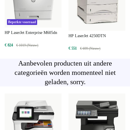
Beperkte voorraad
HP LaserJet Enterprise M605dn
HP LaserJet 4250DTN
€ 824
€ 1019 (Nieuw)
€ 551
€ 699 (Nieuw)
Aanbevolen producten uit andere
categorieën worden momenteel niet
geladen, sorry.