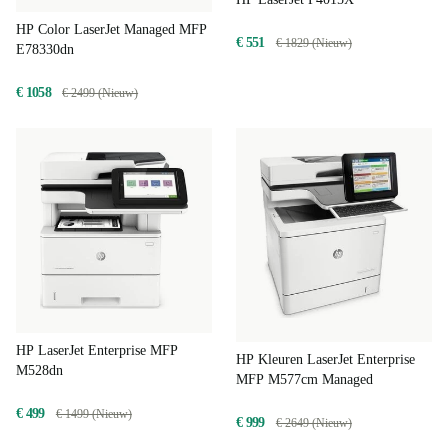
HP Color LaserJet Managed MFP
€ 551
€ 1829 (Nieuw)
E78330dn
€ 1058
€ 2499 (Nieuw)
HP LaserJet Enterprise MFP
HP Kleuren LaserJet Enterprise
M528dn
MFP M577cm Managed
€ 499
€ 1499 (Nieuw)
€ 999
€ 2649 (Nieuw)