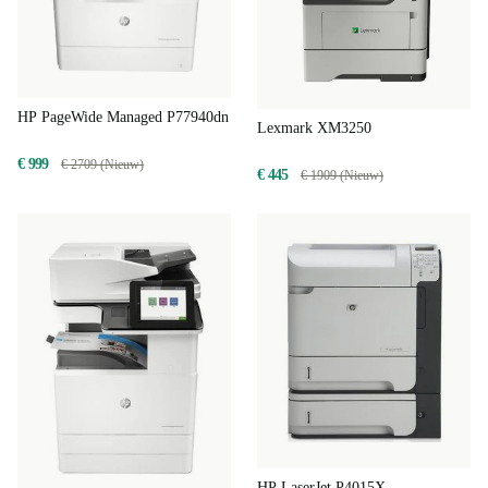
HP PageWide Managed P77940dn
Lexmark XM3250
€ 999
€ 2709 (Nieuw)
€ 445
€ 1909 (Nieuw)
HP LaserJet P4015X