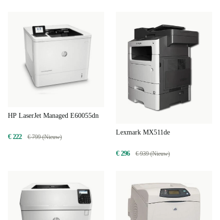
HP LaserJet Managed E60055dn
Lexmark MX511de
€ 222
€ 799 (Nieuw)
€ 296
€ 939 (Nieuw)