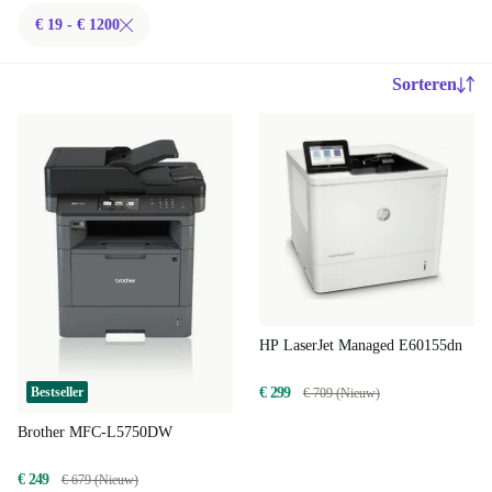
€ 19 - € 1200
Sorteren
HP LaserJet Managed E60155dn
€ 299
Bestseller
€ 709 (Nieuw)
Brother MFC-L5750DW
€ 249
€ 679 (Nieuw)