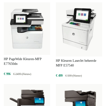
HP PageWide Kleuren-MFP
HP Kleuren LaserJet beheerde
E77650dn
MFP E57540
€ 996
€ 2499 (Nieuw)
€ 499
€ 599 (Nieuw)