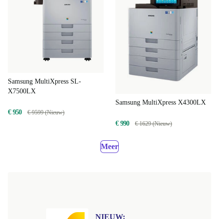
Samsung MultiXpress SL-
X7500LX
Samsung MultiXpress X4300LX
€ 950
€ 9599 (Nieuw)
€ 990
€ 1629 (Nieuw)
Meer
NIEUW: