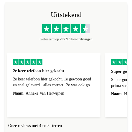
Uitstekend
Gebaseerd op
205718 beoordelingen
2e keer telefoon hier gekocht
Super goede
2e keer telefoon hier gekocht, 1e gewoon goed
Super goede 
en snel geleverd.. alles correct! 2e was ook goed
prima servic
geleverd en alles erbij, 1e week bij foto's liep er
Naam
Anneke Van Herwijnen
Naam
Hub 
een streep doorheen! Kon ik terug sturen nadat
ik contact heb gehad, was niet te repareren en ik
kreeg netjes een andere toegestuurd! Netjes
allemaal geregeld! Netjes altijd een correct
antwoord gekregen!
Onze reviews met 4 en 5 sterren