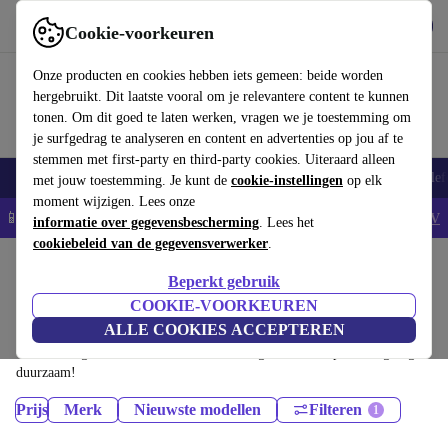
Download de app
Downloaden
Cookie-voorkeuren
Gebruik refurbed snel en eenvoudig
Onze producten en cookies hebben iets gemeen: beide worden
hergebruikt. Dit laatste vooral om je relevantere content te kunnen
tonen. Om dit goed te laten werken, vragen we je toestemming om
je surfgedrag te analyseren en content en advertenties op jou af te
stemmen met first-party en third-party cookies. Uiteraard alleen
Smartphones
Laptops
Tablets
Smartwatches
Accessoires
Koptelef
met jouw toestemming. Je kunt de
cookie-instellingen
op elk
moment wijzigen. Lees onze
📱5% EXTRA korting op alle iPhones – Code: IPHONEDEAL -
AV
informatie over gegevensbescherming
. Lees het
cookiebeleid van de gegevensverwerker
.
Home
Producten
Beperkt gebruik
Printers & Scanners:
COOKIE-VOORKEUREN
ALLE COOKIES ACCEPTEREN
Gecertificeerd refurbished Printers & Scanners onder 100€ – bespaar tot
40%. 30 dagen retourrecht & 12 maanden garantie. Shop vandaag nog
duurzaam!
Prijs
Merk
Nieuwste modellen
Filteren