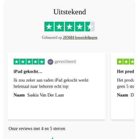
Uitstekend
Gebaseerd op
205684 beoordelingen
geverifieerd
iPad gekocht…
Het product
Ik zou zeker aan raden iPad gekocht werkt
Het product 
helemaal naar behoren echt top
geen 5 sterren geef is de onduidelijke
communicati
Naam
Saskia Van Der Laan
Naam
Dhr. 
Onze reviews met 4 en 5 sterren