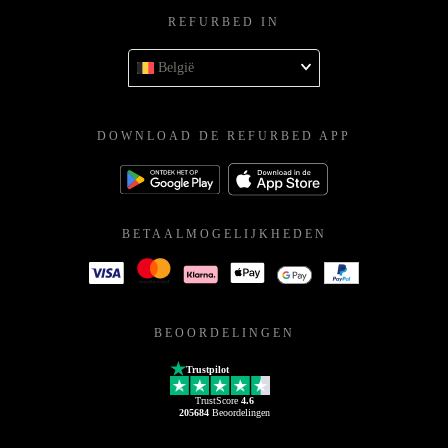
REFURBED IN
België
DOWNLOAD DE REFURBED APP
BETAALMOGELIJKHEDEN
BEOORDELINGEN
Trustpilot
TrustScore
4.6
205684
Beoordelingen