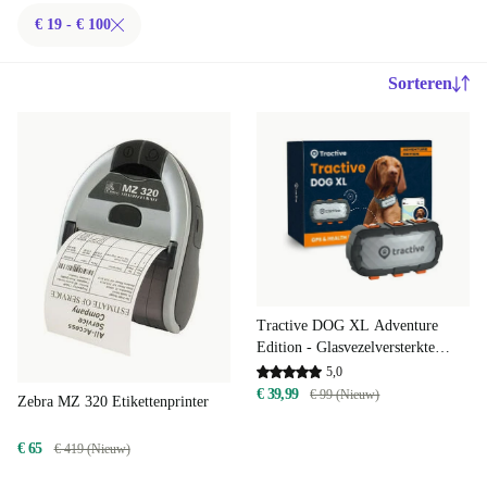
€ 19 - € 100
Sorteren
Tractive DOG XL Adventure
Edition - Glasvezelversterkte
GPS- en gezondheidstracker voor
5,0
honden | EXCL. ABONNEMENT
€ 39,99
€ 99 (Nieuw)
Zebra MZ 320 Etikettenprinter
€ 65
€ 419 (Nieuw)