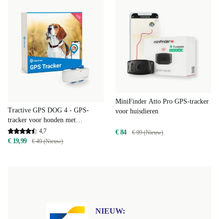
MiniFinder Atto Pro GPS-tracker
Tractive GPS DOG 4 - GPS-
voor huisdieren
tracker voor honden met
activiteitstracking | EXCL.
4,7
€ 84
€ 99 (Nieuw)
ABONNEMENT
€ 19,99
€ 49 (Nieuw)
NIEUW: