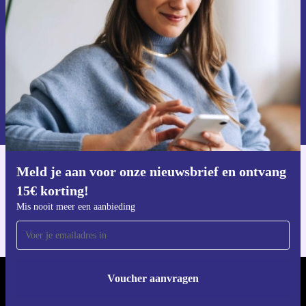
Mis nooit meer een aanbieding.
Voucher aanvragen
Informatie over het gebruik van persoonsgegevens vind je in ons
privacybeleid
.
Meld je aan voor onze nieuwsbrief en ontvang
Download de refurbed app
15€ korting!
Voor iOS en Android
Mis nooit meer een aanbieding
Voucher aanvragen
REFURBED NEDERLAND - RETHINK NEW.