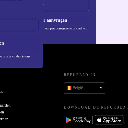
Voucher aanvragen
Informatie over het gebruik van persoonsgegevens vind je in
ons
privacybeleid
.
en
ens is te vinden in ons
REFURBED IN
België
es
aarden
DOWNLOAD DE REFURBED 
men
orden