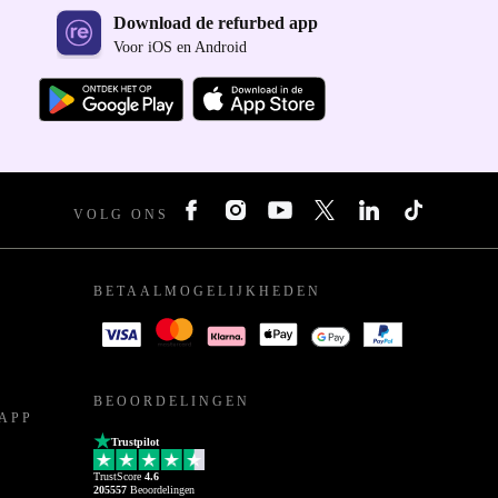
Download de refurbed app
Voor iOS en Android
VOLG ONS
BETAALMOGELIJKHEDEN
BEOORDELINGEN
APP
Trustpilot
TrustScore
4.6
205557
Beoordelingen