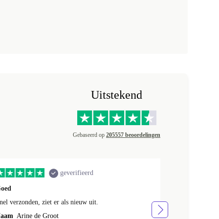
Uitstekend
Gebaseerd op
205557 beoordelingen
geverifieerd
oed
Telefoon zag e
nel verzonden, ziet er als nieuw uit.
Telefoon zag e
tevreden
aam
Arine de Groot