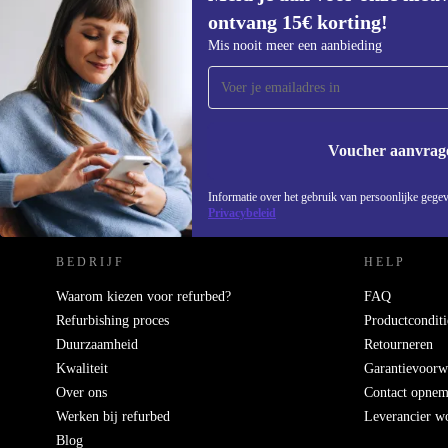
ontvang 15€ korting!
Meld je aan voor onze nieuwsbrief en
Mis nooit meer een aanbieding
ontvang €15 korting!
Mis nooit meer een aanbieding.
Voucher aanvrag
REFURBED NEDERLAND - RETHINK NEW.
Informatie over het gebruik van persoonlijke gegev
Privacybeleid
BEDRIJF
HELP
Waarom kiezen voor refurbed?
FAQ
Refurbishing proces
Productconditi
Duurzaamheid
Retourneren
Kwaliteit
Garantievoorw
Over ons
Contact opne
Werken bij refurbed
Leverancier w
Blog