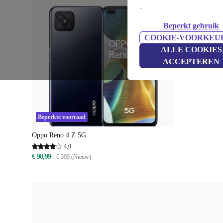
.
Beperkt gebruik
COOKIE-VOORKEU
ALLE COOKIES
ACCEPTEREN
Beperkte voorraad
Oppo Reno 4 Z 5G
4,0
€ 90,99
€ 399 (Nieuw)