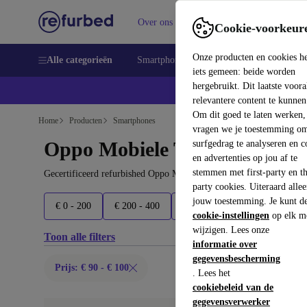
Over ons
Verkopen
Support
Cookie-voorkeur
Onze producten en cookies h
Alle categorieën
Smartphones
Laptops
Tablets
Sm
iets gemeen: beide worden
hergebruikt. Dit laatste voor
relevantere content te kunnen
Om dit goed te laten werken,
Home
Producten
Smartphones
vragen we je toestemming om
Oppo Mobiele Telefoons:
surfgedrag te analyseren en c
en advertenties op jou af te
stemmen met first-party en th
Gecertificeerd refurbished Oppo Mobiele Telefoons onder 100€ – 
party cookies. Uiteraard alle
jouw toestemming. Je kunt d
€ 0 - 200
€ 200 - 400
€ 400+
Nieuwste modelle
cookie-instellingen
op elk m
wijzigen. Lees onze
Toon alle filters
informatie over
gegevensbescherming
Prijs: € 90 - € 100
. Lees het
cookiebeleid van de
gegevensverwerker