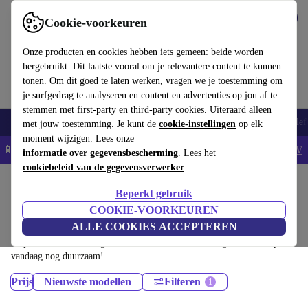
Download de app
Downloaden
Cookie-voorkeuren
Gebruik refurbed snel en eenvoudig
Onze producten en cookies hebben iets gemeen: beide worden
hergebruikt. Dit laatste vooral om je relevantere content te kunnen
tonen. Om dit goed te laten werken, vragen we je toestemming om
je surfgedrag te analyseren en content en advertenties op jou af te
stemmen met first-party en third-party cookies. Uiteraard alleen
Smartphones
Laptops
Tablets
Smartwatches
Accessoires
Koptelef
met jouw toestemming. Je kunt de
cookie-instellingen
op elk
moment wijzigen. Lees onze
📱5% EXTRA korting op alle iPhones – Code: IPHONEDEAL -
AV
informatie over gegevensbescherming
. Lees het
cookiebeleid van de gegevensverwerker
.
Home
Producten
Smartphones
Beperkt gebruik
Motorola Mobiele Telefoons:
COOKIE-VOORKEUREN
ALLE COOKIES ACCEPTEREN
Gecertificeerd refurbished Motorola Mobiele Telefoons onder 600€ –
bespaar tot 40%. 30 dagen retourrecht & 12 maanden garantie. Shop
vandaag nog duurzaam!
Prijs
Nieuwste modellen
Filteren