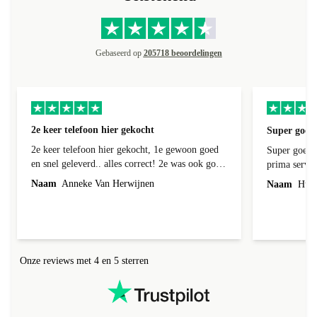
Gebaseerd op
205718 beoordelingen
2e keer telefoon hier gekocht
Super goede
2e keer telefoon hier gekocht, 1e gewoon goed
Super goede 
en snel geleverd.. alles correct! 2e was ook goed
prima servic
geleverd en alles erbij, 1e week bij foto's liep er
Naam
Anneke Van Herwijnen
Naam
Hub 
een streep doorheen! Kon ik terug sturen nadat
ik contact heb gehad, was niet te repareren en ik
kreeg netjes een andere toegestuurd! Netjes
allemaal geregeld! Netjes altijd een correct
antwoord gekregen!
Onze reviews met 4 en 5 sterren