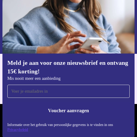
Voucher aanvragen
Informatie over het gebruik van persoonsgegevens vind je in ons
privacybeleid
.
Meld je aan voor onze nieuwsbrief en ontvang
Download de refurbed app
15€ korting!
Voor iOS en Android
Mis nooit meer een aanbieding
Voucher aanvragen
REFURBED NEDERLAND - RETHINK NEW.
Informatie over het gebruik van persoonlijke gegevens is te vinden in ons
Privacybeleid
VOLG ONS