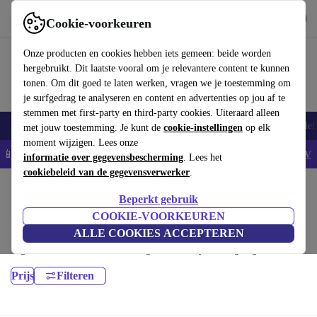
Download de app
Downloaden
Cookie-voorkeuren
Gebruik refurbed snel en eenvoudig
Onze producten en cookies hebben iets gemeen: beide worden
hergebruikt. Dit laatste vooral om je relevantere content te kunnen
tonen. Om dit goed te laten werken, vragen we je toestemming om
je surfgedrag te analyseren en content en advertenties op jou af te
stemmen met first-party en third-party cookies. Uiteraard alleen
Smartphones
Laptops
Tablets
Smartwatches
Accessoires
Koptelef
met jouw toestemming. Je kunt de
cookie-instellingen
op elk
moment wijzigen. Lees onze
📱5% EXTRA korting op alle iPhones – Code: IPHONEDEAL -
AV
informatie over gegevensbescherming
. Lees het
cookiebeleid van de gegevensverwerker
.
Home
Producten
Laptops
Beperkt gebruik
MacBooks:
COOKIE-VOORKEUREN
ALLE COOKIES ACCEPTEREN
Gecertificeerd refurbished MacBooks onder 6400€ – bespaar tot 40%. 30
dagen retourrecht & 12 maanden garantie. Shop vandaag nog duurzaam!
Prijs
Filteren