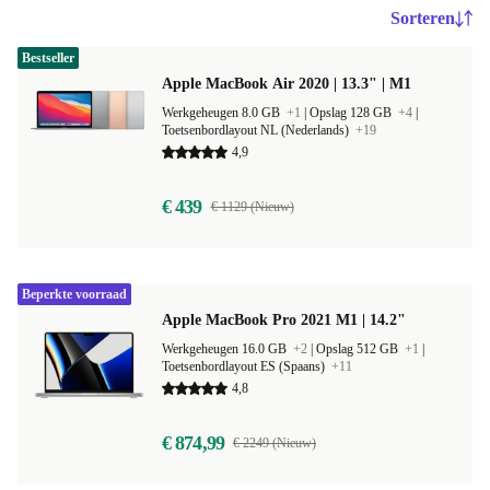
Sorteren
Bestseller
Apple MacBook Air 2020 | 13.3" | M1
Werkgeheugen 8.0 GB
+1
|
Opslag 128 GB
+4
|
Toetsenbordlayout NL (Nederlands)
+19
4,9
€ 439
€ 1129 (Nieuw)
Beperkte voorraad
Apple MacBook Pro 2021 M1 | 14.2"
Werkgeheugen 16.0 GB
+2
|
Opslag 512 GB
+1
|
Toetsenbordlayout ES (Spaans)
+11
4,8
€ 874,99
€ 2249 (Nieuw)