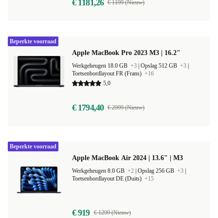
€ 1181,26
€ 1199 (Nieuw)
Beperkte voorraad
Apple MacBook Pro 2023 M3 | 16.2"
Werkgeheugen 18.0 GB
+3
|
Opslag 512 GB
+3
|
Toetsenbordlayout FR (Frans)
+16
5,0
€ 1794,40
€ 2999 (Nieuw)
Beperkte voorraad
Apple MacBook Air 2024 | 13.6" | M3
Werkgeheugen 8.0 GB
+2
|
Opslag 256 GB
+3
|
Toetsenbordlayout DE (Duits)
+15
€ 919
€ 1299 (Nieuw)