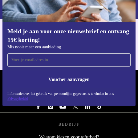
Informatie over het gebruik van persoonsgegevens vind je in ons
privacybeleid
.
Meld je aan voor onze nieuwsbrief en ontvang
Download de refurbed app
15€ korting!
Voor iOS en Android
Mis nooit meer een aanbieding
Voucher aanvragen
REFURBED NEDERLAND - RETHINK NEW.
Informatie over het gebruik van persoonlijke gegevens is te vinden in ons
VOLG ONS
Privacybeleid
BEDRIJF
Waarom kiezen voor refurbed?