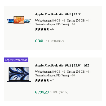
Apple MacBook Air 2020 | 13.3"
Werkgeheugen 8.0 GB
+1
|
Opslag 256 GB
+4
|
Toetsenbordlayout FR (Frans)
+14
4,6
€ 341
€ 1199 (Nieuw)
Beperkte voorraad
Apple MacBook Air 2022 | 13.6" | M2
Werkgeheugen 8.0 GB
+2
|
Opslag 256 GB
+3
|
Toetsenbordlayout FR (Frans)
+10
4,7
€ 794,29
€ 1499 (Nieuw)