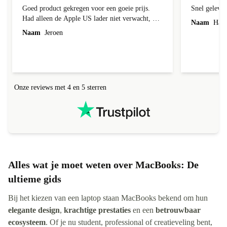
Goed product gekregen voor een goeie prijs.
Snel gelever
Had alleen de Apple US lader niet verwacht, en
Naam
Harr
is ook niet echt goed aangegeven op de site.
Naam
Jeroen
Makkelijk te fixen, maar toch. Dus 4 ipv 5
sterren.
Onze reviews met 4 en 5 sterren
Alles wat je moet weten over MacBooks: De
ultieme gids
Bij het kiezen van een laptop staan MacBooks bekend om hun
elegante design
,
krachtige prestaties
en een
betrouwbaar
ecosysteem
. Of je nu student, professional of creatieveling bent,