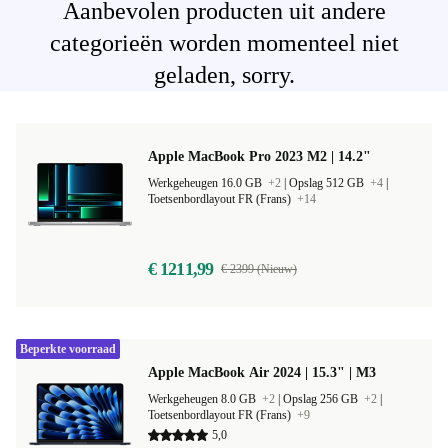
Aanbevolen producten uit andere
categorieën worden momenteel niet
geladen, sorry.
Apple MacBook Pro 2023 M2 | 14.2"
Werkgeheugen 16.0 GB
+2
|
Opslag 512 GB
+4
|
Toetsenbordlayout FR (Frans)
+14
€ 1211,99
€ 2399 (Nieuw)
Beperkte voorraad
Apple MacBook Air 2024 | 15.3" | M3
Werkgeheugen 8.0 GB
+2
|
Opslag 256 GB
+2
|
Toetsenbordlayout FR (Frans)
+9
5,0