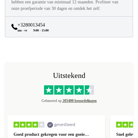
hebben een garantie van minimaal 12 maanden. Profiteer van
onze proefperiode van 30 dagen en ontdek het zelf.
+3280013454
ma - vr
9:00 - 15:00
Uitstekend
Gebaseerd op
205400 beoordelingen
geverifieerd
Goed product gekregen voor een goeie…
Snel geleve