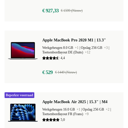
€ 927,33
€ 1599 (Nieuw)
Apple MacBook Pro 2020 M1 | 13.3"
Werkgeheugen 8.0 GB
+1
|
Opslag 256 GB
+3
|
Toetsenbordlayout DE (Duits)
+12
4,4
€ 529
€ 1449 (Nieuw)
Beperkte voorraad
Apple MacBook Air 2025 | 15.3" | M4
Werkgeheugen 16.0 GB
+1
|
Opslag 256 GB
+2
|
Toetsenbordlayout FR (Frans)
+9
5,0