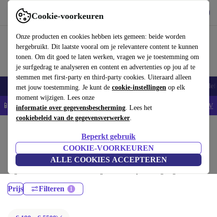
Download de app
Downloaden
Cookie-voorkeuren
Gebruik refurbed snel en eenvoudig
Onze producten en cookies hebben iets gemeen: beide worden
hergebruikt. Dit laatste vooral om je relevantere content te kunnen
tonen. Om dit goed te laten werken, vragen we je toestemming om
je surfgedrag te analyseren en content en advertenties op jou af te
stemmen met first-party en third-party cookies. Uiteraard alleen
Smartphones
Laptops
Tablets
Smartwatches
Accessoires
Koptelef
met jouw toestemming. Je kunt de
cookie-instellingen
op elk
moment wijzigen. Lees onze
📱5% EXTRA korting op alle iPhones – Code: IPHONEDEAL -
AV
informatie over gegevensbescherming
. Lees het
cookiebeleid van de gegevensverwerker
.
Home
Producten
Laptops
Beperkt gebruik
MacBooks:
COOKIE-VOORKEUREN
ALLE COOKIES ACCEPTEREN
Gecertificeerd refurbished MacBooks onder 5500€ – bespaar tot 40%. 30
dagen retourrecht & 12 maanden garantie. Shop vandaag nog duurzaam!
Prijs
Filteren