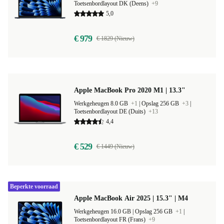
Toetsenbordlayout DK (Deens)
+9
5,0
€ 979
€ 1829 (Nieuw)
Apple MacBook Pro 2020 M1 | 13.3"
Werkgeheugen 8.0 GB
+1
|
Opslag 256 GB
+3
|
Toetsenbordlayout DE (Duits)
+13
4,4
€ 529
€ 1449 (Nieuw)
Beperkte voorraad
Apple MacBook Air 2025 | 15.3" | M4
Werkgeheugen 16.0 GB |
Opslag 256 GB
+1
|
Toetsenbordlayout FR (Frans)
+9