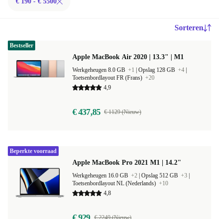
€ 190 - € 5500
Sorteren
Bestseller
Apple MacBook Air 2020 | 13.3" | M1
Werkgeheugen 8.0 GB
+1
|
Opslag 128 GB
+4
|
Toetsenbordlayout FR (Frans)
+20
4,9
€ 437,85
€ 1129 (Nieuw)
Beperkte voorraad
Apple MacBook Pro 2021 M1 | 14.2"
Werkgeheugen 16.0 GB
+2
|
Opslag 512 GB
+3
|
Toetsenbordlayout NL (Nederlands)
+10
4,8
€ 929
€ 2249 (Nieuw)