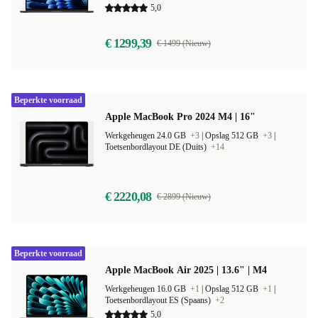
5,0
€ 1299,39
€ 1499 (Nieuw)
Beperkte voorraad
Apple MacBook Pro 2024 M4 | 16"
Werkgeheugen 24.0 GB
+3
|
Opslag 512 GB
+3
|
Toetsenbordlayout DE (Duits)
+14
€ 2220,08
€ 2899 (Nieuw)
Beperkte voorraad
Apple MacBook Air 2025 | 13.6" | M4
Werkgeheugen 16.0 GB
+1
|
Opslag 512 GB
+1
|
Toetsenbordlayout ES (Spaans)
+2
5,0