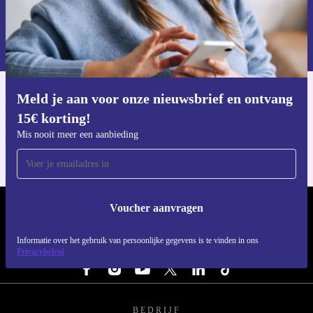
Voucher aanvragen
Informatie over het gebruik van persoonsgegevens vind je in ons
privacybeleid
.
Meld je aan voor onze nieuwsbrief en ontvang
Download de refurbed app
15€ korting!
Voor iOS en Android
Mis nooit meer een aanbieding
Voucher aanvragen
REFURBED NEDERLAND - RETHINK NEW.
Informatie over het gebruik van persoonlijke gegevens is te vinden in ons
VOLG ONS
Privacybeleid
BEDRIJF