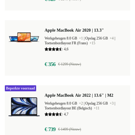
Apple MacBook Air 2020 | 13.3"
Werkgeheugen 8.0 GB
+1
|
Opslag 256 GB
+4
|
Toetsenbordlayout FR (Frans)
+15
4,6
€ 356
€ 1299 (Nieuw)
Beperkte voorraad
Apple MacBook Air 2022 | 13.6" | M2
Werkgeheugen 8.0 GB
+2
|
Opslag 256 GB
+3
|
Toetsenbordlayout BE (Belgisch)
+11
4,7
€ 739
€ 1499 (Nieuw)