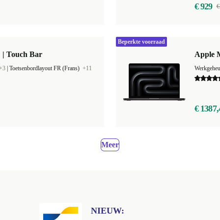
€ 929
€
Beperkte voorraad
 | Touch Bar
Apple 
+3
|
Toetsenbordlayout FR (Frans)
+11
Werkgehe
€ 1387,
Meer
NIEUW: