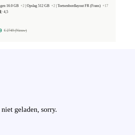
ugen 16.0 GB
+2
|
Opslag 512 GB
+2
|
Toetsenbordlayout FR (Frans)
+17
4,5
9
€ 2749 (Nieuw)
iet geladen, sorry.