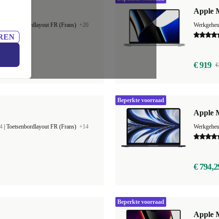
 | M1
Apple 
4
|
Toetsenbordlayout FR (Frans)
+20
Werkgehe
REN
€ 919
€
Beperkte voorraad
Apple M
4
|
Toetsenbordlayout FR (Frans)
+14
Werkgehe
€ 794,2
Beperkte voorraad
Apple 