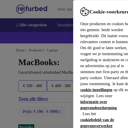
Over ons
Verkopen
Support
Cookie-voorkeur
Onze producten en cookies h
Alle categorieën
Smartphones
Laptops
Tablets
Sm
iets gemeen: beide worden
hergebruikt. Dit laatste voor
relevantere content te kunnen
Om dit goed te laten werken,
Home
Producten
Laptops
vragen we je toestemming om
MacBooks:
surfgedrag te analyseren en c
en advertenties op jou af te
stemmen met first-party en th
Gecertificeerd refurbished MacBooks onder 4900€ – bespaar tot 4
party cookies. Uiteraard alle
jouw toestemming. Je kunt d
€ 100 - 400
€ 400 - 500
€ 500 - 700
€ 700 - 150
cookie-instellingen
op elk m
wijzigen. Lees onze
Toon alle filters
informatie over
gegevensbescherming
Prijs: € 190 - € 4900
. Lees het
cookiebeleid van de
gegevensverwerker
Bestseller