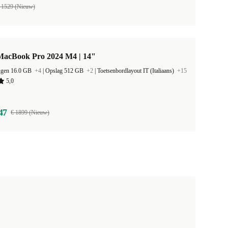
 1529 (Nieuw)
MacBook Pro 2024 M4 | 14"
ugen 16.0 GB
+4
|
Opslag 512 GB
+2
|
Toetsenbordlayout IT (Italiaans)
+15
5,0
47
€ 1899 (Nieuw)