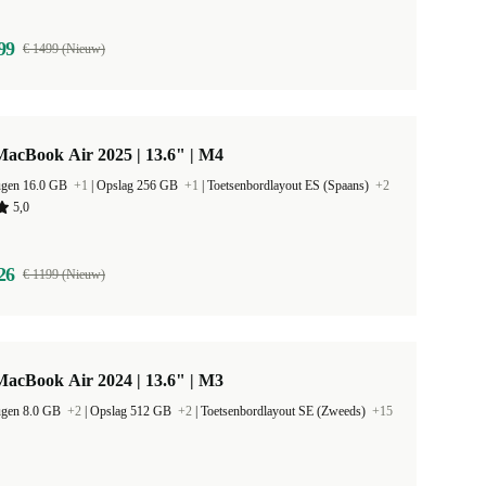
99
€ 1499 (Nieuw)
acBook Air 2025 | 13.6" | M4
ugen 16.0 GB
+1
|
Opslag 256 GB
+1
|
Toetsenbordlayout ES (Spaans)
+2
5,0
26
€ 1199 (Nieuw)
acBook Air 2024 | 13.6" | M3
ugen 8.0 GB
+2
|
Opslag 512 GB
+2
|
Toetsenbordlayout SE (Zweeds)
+15