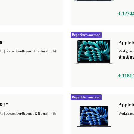
€ 1274,
Beperkte voorraad
16"
Apple M
+3
|
Toetsenbordlayout DE (Duits)
+14
Werkgehe
€ 1181,
Beperkte voorraad
6.2"
Apple M
+3
|
Toetsenbordlayout FR (Frans)
+16
Werkgehe