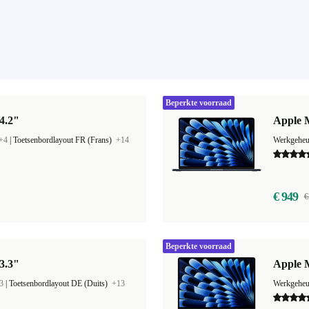
Beperkte voorraad
4.2"
Apple M
+4
|
Toetsenbordlayout FR (Frans)
+14
Werkgehe
€ 949
€
Beperkte voorraad
3.3"
Apple M
3
|
Toetsenbordlayout DE (Duits)
+13