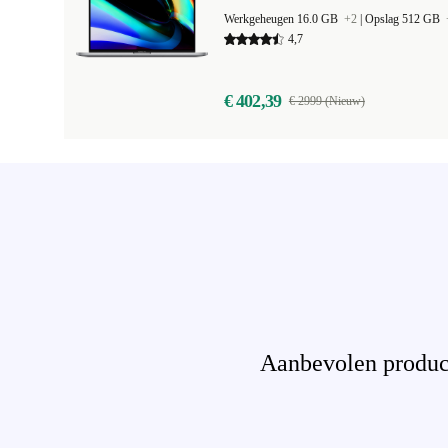
Werkgeheugen 16.0 GB
+2
|
Opslag 512 GB
4,7
€ 402,39
€ 2999 (Nieuw)
Aanbevolen product