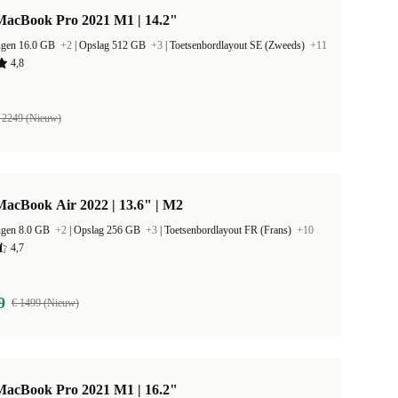
MacBook Pro 2021 M1 | 14.2"
ugen 16.0 GB
+2
|
Opslag 512 GB
+3
|
Toetsenbordlayout SE (Zweeds)
+11
4,8
 2249 (Nieuw)
acBook Air 2022 | 13.6" | M2
ugen 8.0 GB
+2
|
Opslag 256 GB
+3
|
Toetsenbordlayout FR (Frans)
+10
4,7
9
€ 1499 (Nieuw)
MacBook Pro 2021 M1 | 16.2"