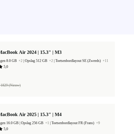
acBook Air 2024 | 15.3" | M3
ugen 8.0 GB
+2
|
Opslag 512 GB
+2
|
Toetsenbordlayout SE (Zweeds)
+11
5,0
 1829 (Nieuw)
acBook Air 2025 | 15.3" | M4
Werkgeheugen 16.0 GB |
Opslag 256 GB
+1
|
Toetsenbordlayout FR (Frans)
+9
5,0