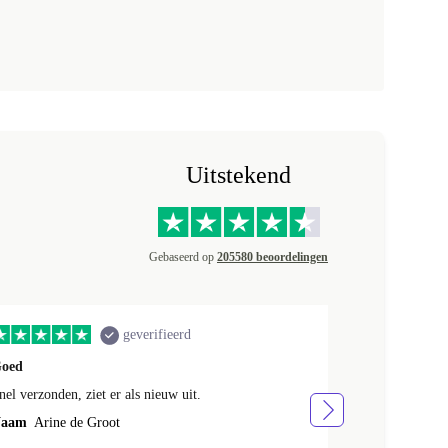
Uitstekend
Gebaseerd op
205580 beoordelingen
geverifieerd
oed
Telefoon zag e
nel verzonden, ziet er als nieuw uit.
Telefoon zag e
tevreden
aam
Arine de Groot
Naam
Annem