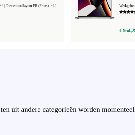
+2
|
Toetsenbordlayout FR (Frans)
+15
Werkgehe
€ 954,2
en uit andere categorieën worden momenteel n