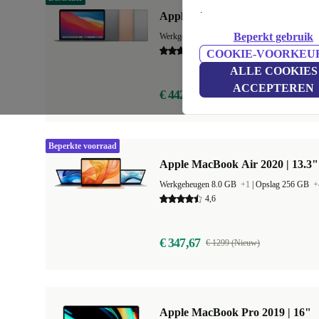
.
Apple MacBook Air 2020 | 13.3"
Beperkt gebruik
Werkgeheugen 8.0 GB
+1
|
Opslag 128 GB
+
4,9
COOKIE-VOORKEU
ALLE COOKIES
ACCEPTEREN
€ 442,99
€ 1129 (Nieuw)
Beperkte voorraad
Apple MacBook Air 2020 | 13.3"
Werkgeheugen 8.0 GB
+1
|
Opslag 256 GB
+
4,6
€ 347,67
€ 1299 (Nieuw)
Apple MacBook Pro 2019 | 16"