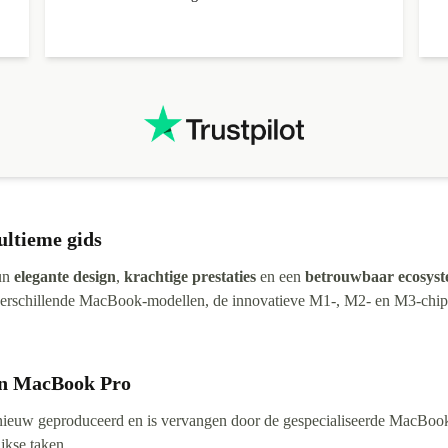
ultieme gids
hun
elegante design
,
krachtige prestaties
en een
betrouwbaar ecosys
 verschillende MacBook-modellen, de innovatieve M1-, M2- en M3-chips
en MacBook Pro
nieuw geproduceerd en is vervangen door de gespecialiseerde MacB
jkse taken.