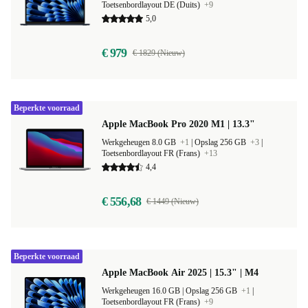
Toetsenbordlayout DE (Duits)
+9
5,0
€ 979
€ 1829 (Nieuw)
Beperkte voorraad
Apple MacBook Pro 2020 M1 | 13.3"
Werkgeheugen 8.0 GB
+1
|
Opslag 256 GB
+3
|
Toetsenbordlayout FR (Frans)
+13
4,4
€ 556,68
€ 1449 (Nieuw)
Beperkte voorraad
Apple MacBook Air 2025 | 15.3" | M4
Werkgeheugen 16.0 GB |
Opslag 256 GB
+1
|
Toetsenbordlayout FR (Frans)
+9