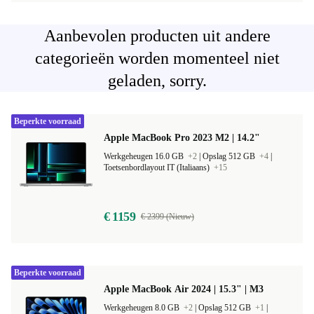
Aanbevolen producten uit andere
categorieën worden momenteel niet
geladen, sorry.
Beperkte voorraad
Apple MacBook Pro 2023 M2 | 14.2"
Werkgeheugen 16.0 GB
+2
|
Opslag 512 GB
+4
|
Toetsenbordlayout IT (Italiaans)
+15
€ 1159
€ 2399 (Nieuw)
Beperkte voorraad
Apple MacBook Air 2024 | 15.3" | M3
Werkgeheugen 8.0 GB
+2
|
Opslag 512 GB
+1
|