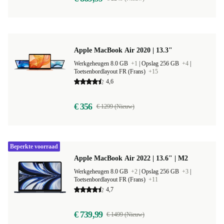
Apple MacBook Air 2020 | 13.3"
Werkgeheugen 8.0 GB
+1
|
Opslag 256 GB
+4
|
Toetsenbordlayout FR (Frans)
+15
4,6
€ 356
€ 1299 (Nieuw)
Beperkte voorraad
Apple MacBook Air 2022 | 13.6" | M2
Werkgeheugen 8.0 GB
+2
|
Opslag 256 GB
+3
|
Toetsenbordlayout FR (Frans)
+11
4,7
€ 739,99
€ 1499 (Nieuw)