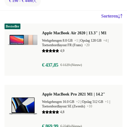
€ 190 - € 4400
Sorteren
Bestseller
Apple MacBook Air 2020 | 13.3" | M1
Werkgeheugen 8.0 GB
+1
|
Opslag 128 GB
+4
|
Toetsenbordlayout FR (Frans)
+20
4,9
€ 437,85
€ 1129 (Nieuw)
Apple MacBook Pro 2021 M1 | 14.2"
Werkgeheugen 16.0 GB
+2
|
Opslag 512 GB
+1
|
Toetsenbordlayout SE (Zweeds)
+10
4,8
€ 869,99
€ 2249 (Nieuw)