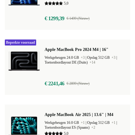
5,0
€ 1299,39
€ 1499 (Nieuw)
Beperkte voorraad
Apple MacBook Pro 2024 M4 | 16"
Werkgeheugen 24.0 GB
+3
|
Opslag 512 GB
+3
|
Toetsenbordlayout DE (Duits)
+14
€ 2241,46
€ 2899 (Nieuw)
Apple MacBook Air 2025 | 13.6" | M4
Werkgeheugen 16.0 GB
+1
|
Opslag 512 GB
+1
|
Toetsenbordlayout ES (Spaans)
+2
5,0