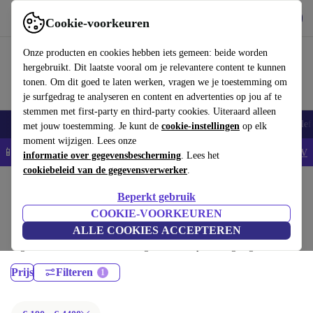
Download de app
Downloaden
Cookie-voorkeuren
Gebruik refurbed snel en eenvoudig
Onze producten en cookies hebben iets gemeen: beide worden
hergebruikt. Dit laatste vooral om je relevantere content te kunnen
tonen. Om dit goed te laten werken, vragen we je toestemming om
je surfgedrag te analyseren en content en advertenties op jou af te
stemmen met first-party en third-party cookies. Uiteraard alleen
Smartphones
Laptops
Tablets
Smartwatches
Accessoires
Koptelef
met jouw toestemming. Je kunt de
cookie-instellingen
op elk
moment wijzigen. Lees onze
📱5% EXTRA korting op alle iPhones – Code: IPHONEDEAL -
AV
informatie over gegevensbescherming
. Lees het
cookiebeleid van de gegevensverwerker
.
Home
Producten
Laptops
Beperkt gebruik
MacBooks:
COOKIE-VOORKEUREN
ALLE COOKIES ACCEPTEREN
Gecertificeerd refurbished MacBooks onder 4400€ – bespaar tot 40%. 30
dagen retourrecht & 12 maanden garantie. Shop vandaag nog duurzaam!
Prijs
Filteren