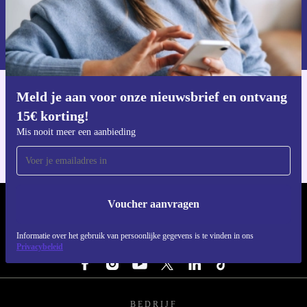
Voucher aanvragen
Informatie over het gebruik van persoonsgegevens vind je in ons
privacybeleid
.
Meld je aan voor onze nieuwsbrief en ontvang
Download de refurbed app
15€ korting!
Voor iOS en Android
Mis nooit meer een aanbieding
Voucher aanvragen
REFURBED NEDERLAND - RETHINK NEW.
Informatie over het gebruik van persoonlijke gegevens is te vinden in ons
VOLG ONS
Privacybeleid
BEDRIJF