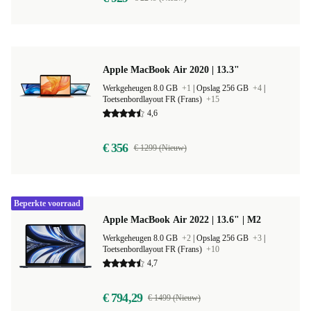
Apple MacBook Air 2020 | 13.3"
Werkgeheugen 8.0 GB
+1
|
Opslag 256 GB
+4
|
Toetsenbordlayout FR (Frans)
+15
4,6
€ 356
€ 1299 (Nieuw)
Beperkte voorraad
Apple MacBook Air 2022 | 13.6" | M2
Werkgeheugen 8.0 GB
+2
|
Opslag 256 GB
+3
|
Toetsenbordlayout FR (Frans)
+10
4,7
€ 794,29
€ 1499 (Nieuw)