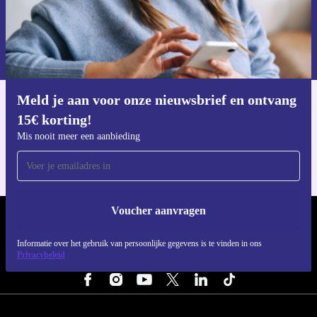
Voucher aanvragen
Informatie over het gebruik van persoonsgegevens vind je in ons
privacybeleid
.
Meld je aan voor onze nieuwsbrief en ontvang
Download de refurbed app
15€ korting!
Voor iOS en Android
Mis nooit meer een aanbieding
Voucher aanvragen
REFURBED NEDERLAND - RETHINK NEW.
Informatie over het gebruik van persoonlijke gegevens is te vinden in ons
Privacybeleid
VOLG ONS