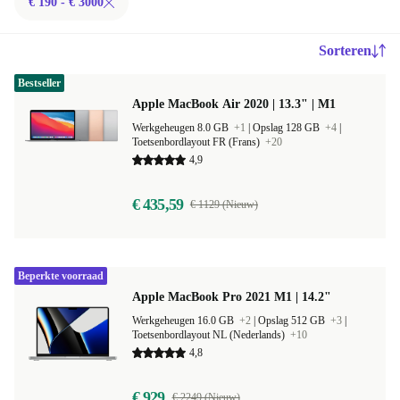
€ 190 - € 3000
Sorteren
Bestseller
Apple MacBook Air 2020 | 13.3" | M1
Werkgeheugen 8.0 GB
+1
|
Opslag 128 GB
+4
|
Toetsenbordlayout FR (Frans)
+20
4,9
€ 435,59
€ 1129 (Nieuw)
Beperkte voorraad
Apple MacBook Pro 2021 M1 | 14.2"
Werkgeheugen 16.0 GB
+2
|
Opslag 512 GB
+3
|
Toetsenbordlayout NL (Nederlands)
+10
4,8
€ 929
€ 2249 (Nieuw)