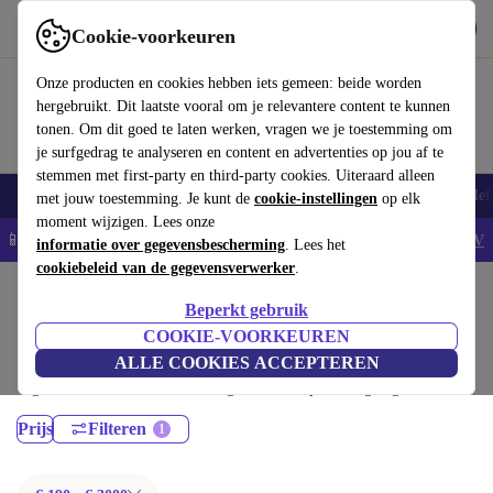
Download de app
Downloaden
Cookie-voorkeuren
Gebruik refurbed snel en eenvoudig
Onze producten en cookies hebben iets gemeen: beide worden
hergebruikt. Dit laatste vooral om je relevantere content te kunnen
tonen. Om dit goed te laten werken, vragen we je toestemming om
je surfgedrag te analyseren en content en advertenties op jou af te
stemmen met first-party en third-party cookies. Uiteraard alleen
Smartphones
Laptops
Tablets
Smartwatches
Accessoires
Koptelef
met jouw toestemming. Je kunt de
cookie-instellingen
op elk
moment wijzigen. Lees onze
📱5% EXTRA korting op alle iPhones – Code: IPHONEDEAL -
AV
informatie over gegevensbescherming
. Lees het
cookiebeleid van de gegevensverwerker
.
Home
Producten
Laptops
Beperkt gebruik
MacBooks:
COOKIE-VOORKEUREN
ALLE COOKIES ACCEPTEREN
Gecertificeerd refurbished MacBooks onder 3000€ – bespaar tot 40%. 30
dagen retourrecht & 12 maanden garantie. Shop vandaag nog duurzaam!
Prijs
Filteren