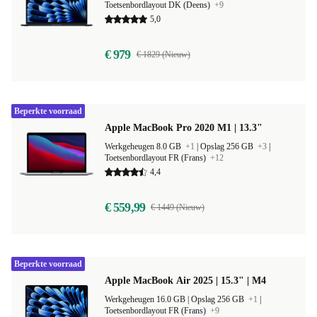
Toetsenbordlayout DK (Deens)
+9
5,0
€ 979
€ 1829 (Nieuw)
Beperkte voorraad
Apple MacBook Pro 2020 M1 | 13.3"
Werkgeheugen 8.0 GB
+1
|
Opslag 256 GB
+3
|
Toetsenbordlayout FR (Frans)
+12
4,4
€ 559,99
€ 1449 (Nieuw)
Beperkte voorraad
Apple MacBook Air 2025 | 15.3" | M4
Werkgeheugen 16.0 GB |
Opslag 256 GB
+1
|
Toetsenbordlayout FR (Frans)
+9