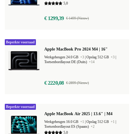
5,0
€ 1299,39
€ 1499 (Nieuw)
Beperkte voorraad
Apple MacBook Pro 2024 M4 | 16"
Werkgeheugen 24.0 GB
+3
|
Opslag 512 GB
+3
|
Toetsenbordlayout DE (Duits)
+14
€ 2220,08
€ 2899 (Nieuw)
Beperkte voorraad
Apple MacBook Air 2025 | 13.6" | M4
Werkgeheugen 16.0 GB
+1
|
Opslag 512 GB
+1
|
Toetsenbordlayout ES (Spaans)
+2
5,0