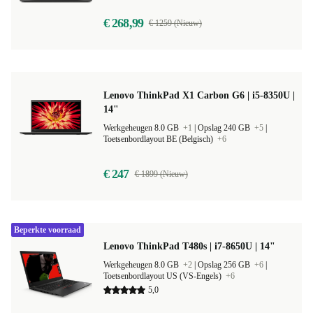
Toetsenbordlayout ND (Noords)
€ 268,99
€ 1259 (Nieuw)
Lenovo ThinkPad X1 Carbon G6 | i5-8350U |
14"
Werkgeheugen 8.0 GB
+1
|
Opslag 240 GB
+5
|
Toetsenbordlayout BE (Belgisch)
+6
€ 247
€ 1899 (Nieuw)
Beperkte voorraad
Lenovo ThinkPad T480s | i7-8650U | 14"
Werkgeheugen 8.0 GB
+2
|
Opslag 256 GB
+6
|
Toetsenbordlayout US (VS-Engels)
+6
5,0