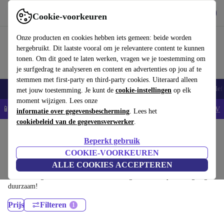
Download de app
Downloaden
Cookie-voorkeuren
Gebruik refurbed snel en eenvoudig
Onze producten en cookies hebben iets gemeen: beide worden
hergebruikt. Dit laatste vooral om je relevantere content te kunnen
tonen. Om dit goed te laten werken, vragen we je toestemming om
je surfgedrag te analyseren en content en advertenties op jou af te
stemmen met first-party en third-party cookies. Uiteraard alleen
Smartphones
Laptops
Tablets
Smartwatches
Accessoires
Koptelef
met jouw toestemming. Je kunt de
cookie-instellingen
op elk
moment wijzigen. Lees onze
📱5% EXTRA korting op alle iPhones – Code: IPHONEDEAL -
AV
informatie over gegevensbescherming
. Lees het
cookiebeleid van de gegevensverwerker
.
Home
Producten
Laptops
Beperkt gebruik
Lenovo Laptops:
COOKIE-VOORKEUREN
ALLE COOKIES ACCEPTEREN
Gecertificeerd refurbished Lenovo Laptops onder 300€ – bespaar tot
40%. 30 dagen retourrecht & 12 maanden garantie. Shop vandaag nog
duurzaam!
Prijs
Filteren