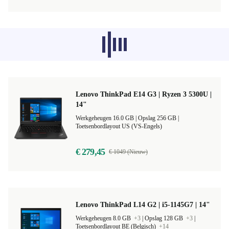
Aanbevolen producten uit andere
categorieën worden momenteel niet
geladen, sorry.
Lenovo ThinkPad E14 G3 | Ryzen 3 5300U |
14"
Werkgeheugen 16.0 GB |
Opslag 256 GB |
Toetsenbordlayout US (VS-Engels)
€ 279,45
€ 1049 (Nieuw)
Lenovo ThinkPad L14 G2 | i5-1145G7 | 14"