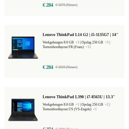
€ 284
€ 1079 (Nieuw)
Lenovo ThinkPad L14 G2 | i5-1135G7 | 14"
Werkgeheugen 8.0 GB
+3
|
Opslag 256 GB
+3
|
Toetsenbordlayout FR (Frans)
+11
€ 284
€ 1019 (Nieuw)
Lenovo ThinkPad L390 | i7-8565U | 13.3"
Werkgeheugen 8.0 GB
+1
|
Opslag 256 GB
+2
|
Toetsenbordlayout US (VS-Engels)
+1