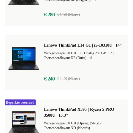
Werkgeheugen 8.0 GB
+1
|
Opslag 256 GB
+3
|
Toetsenbordlayout BE (Belgisch)
+4
€ 280
€ 1489 (Nieuw)
Lenovo ThinkPad L14 G1 | i5-10310U | 14"
Werkgeheugen 8.0 GB
+1
|
Opslag 256 GB
+2
|
Toetsenbordlayout DE (Duits)
+8
€ 240
€ 1459 (Nieuw)
Beperkte voorraad
Lenovo ThinkPad X395 | Ryzen 5 PRO
3500U | 13.3"
Werkgeheugen 8.0 GB |
Opslag 256 GB |