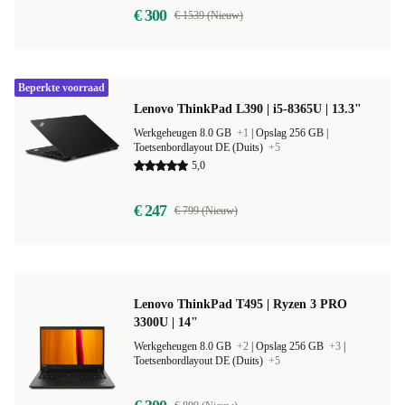
€ 300
€ 1539 (Nieuw)
Beperkte voorraad
Lenovo ThinkPad L390 | i5-8365U | 13.3"
Werkgeheugen 8.0 GB
+1
|
Opslag 256 GB |
Toetsenbordlayout DE (Duits)
+5
5,0
€ 247
€ 799 (Nieuw)
Lenovo ThinkPad T495 | Ryzen 3 PRO
3300U | 14"
Werkgeheugen 8.0 GB
+2
|
Opslag 256 GB
+3
|
Toetsenbordlayout DE (Duits)
+5