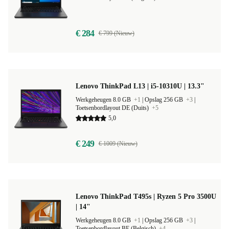
Werkgeheugen 8.0 GB
+3
|
Opslag 128 GB
+3
|
Toetsenbordlayout BE (Belgisch)
+14
€ 284
€ 799 (Nieuw)
Lenovo ThinkPad L13 | i5-10310U | 13.3"
Werkgeheugen 8.0 GB
+1
|
Opslag 256 GB
+3
|
Toetsenbordlayout DE (Duits)
+5
5,0
€ 249
€ 1009 (Nieuw)
Lenovo ThinkPad T495s | Ryzen 5 Pro 3500U
| 14"