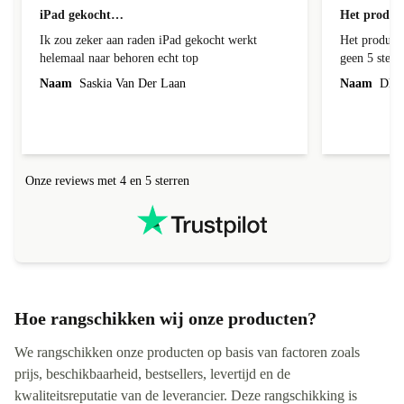
geverifieerd
iPad gekocht…
Het product
Ik zou zeker aan raden iPad gekocht werkt
Het product 
helemaal naar behoren echt top
geen 5 sterren geef is de onduidelijke
communicati
Naam
Saskia Van Der Laan
Naam
Dhr. 
Onze reviews met 4 en 5 sterren
Hoe rangschikken wij onze producten?
We rangschikken onze producten op basis van factoren zoals
prijs, beschikbaarheid, bestsellers, levertijd en de