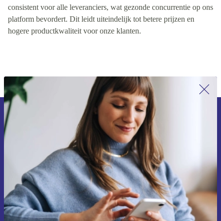
kwaliteitsreputatie van de leverancier. Deze rangschikking is
consistent voor alle leveranciers, wat gezonde concurrentie op ons
platform bevordert. Dit leidt uiteindelijk tot betere prijzen en
hogere productkwaliteit voor onze klanten.
Meld je aan voor onze nieuwsbrief en
ontvang €15 korting!
Mis nooit meer een aanbieding.
Voucher aanvragen
Informatie over het gebruik van persoonsgegevens vind je in ons