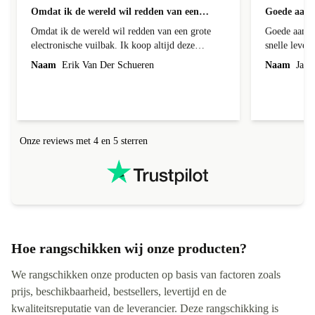
geverifieerd
Omdat ik de wereld wil redden van een…
Goede aanb
Omdat ik de wereld wil redden van een grote
Goede aanbi
electronische vuilbak. Ik koop altijd deze
snelle leveri
toestellen omdat het 1 geld bespaard en de
Naam
Erik Van Der Schueren
Naam
Jack 
producten heel goed werken.
Onze reviews met 4 en 5 sterren
Hoe rangschikken wij onze producten?
We rangschikken onze producten op basis van factoren zoals
prijs, beschikbaarheid, bestsellers, levertijd en de