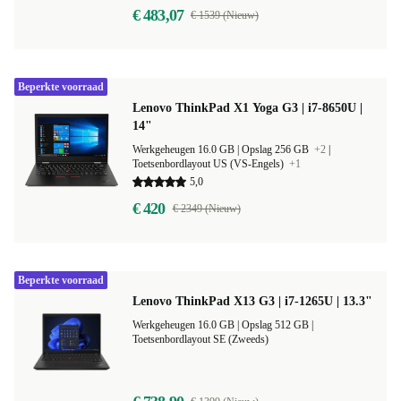
€ 483,07
€ 1539 (Nieuw)
Beperkte voorraad
Lenovo ThinkPad X1 Yoga G3 | i7-8650U |
14"
Werkgeheugen 16.0 GB |
Opslag 256 GB
+2
|
Toetsenbordlayout US (VS-Engels)
+1
5,0
€ 420
€ 2349 (Nieuw)
Beperkte voorraad
Lenovo ThinkPad X13 G3 | i7-1265U | 13.3"
Werkgeheugen 16.0 GB |
Opslag 512 GB |
Toetsenbordlayout SE (Zweeds)