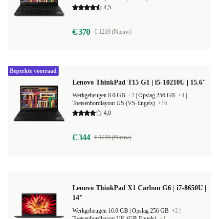
Werkgeheugen 8.0 GB
+3
|
Opslag 256 GB
+6
|
Toetsenbordlayout ND (Noords)
+4
4,5
€ 370
€ 1219 (Nieuw)
Beperkte voorraad
Lenovo ThinkPad T15 G1 | i5-10210U | 15.6"
Werkgeheugen 8.0 GB
+2
|
Opslag 256 GB
+4
|
Toetsenbordlayout US (VS-Engels)
+16
4,0
€ 344
€ 1219 (Nieuw)
Lenovo ThinkPad X1 Carbon G6 | i7-8650U |
14"