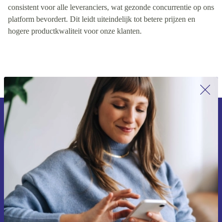
kwaliteitsreputatie van de leverancier. Deze rangschikking is
consistent voor alle leveranciers, wat gezonde concurrentie op ons
platform bevordert. Dit leidt uiteindelijk tot betere prijzen en
hogere productkwaliteit voor onze klanten.
Meld je aan voor onze nieuwsbrief en
ontvang €15 korting!
Mis nooit meer een aanbieding.
Voucher aanvragen
Informatie over het gebruik van persoonsgegevens vind je in ons