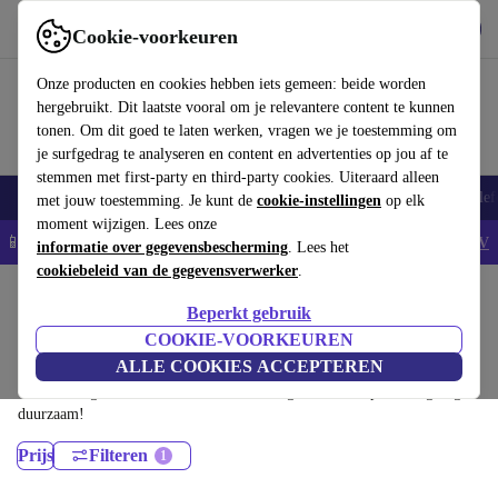
Download de app
Downloaden
Cookie-voorkeuren
Gebruik refurbed snel en eenvoudig
Onze producten en cookies hebben iets gemeen: beide worden
hergebruikt. Dit laatste vooral om je relevantere content te kunnen
tonen. Om dit goed te laten werken, vragen we je toestemming om
je surfgedrag te analyseren en content en advertenties op jou af te
stemmen met first-party en third-party cookies. Uiteraard alleen
Smartphones
Laptops
Tablets
Smartwatches
Accessoires
Koptelef
met jouw toestemming. Je kunt de
cookie-instellingen
op elk
moment wijzigen. Lees onze
📱5% EXTRA korting op alle iPhones – Code: IPHONEDEAL -
AV
informatie over gegevensbescherming
. Lees het
cookiebeleid van de gegevensverwerker
.
Home
Producten
Laptops
Beperkt gebruik
Lenovo Laptops:
COOKIE-VOORKEUREN
ALLE COOKIES ACCEPTEREN
Gecertificeerd refurbished Lenovo Laptops onder 1200€ – bespaar tot
40%. 30 dagen retourrecht & 12 maanden garantie. Shop vandaag nog
duurzaam!
Prijs
Filteren