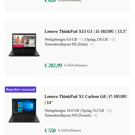
€ 610
€ 2999 (Nieuw)
Lenovo ThinkPad X13 G1 | i5-10210U | 13.3"
Werkgeheugen 8.0 GB
+1
|
Opslag 256 GB
+3
|
Toetsenbordlayout DE (Duits)
+5
€ 282,99
€ 1979 (Nieuw)
Beperkte voorraad
Lenovo ThinkPad X1 Carbon G8 | i7-10510U
| 14"
Werkgeheugen 16.0 GB |
Opslag 512 GB
+2
|
Toetsenbordlayout ND (Noords)
+6
€ 550
€ 1359 (Nieuw)