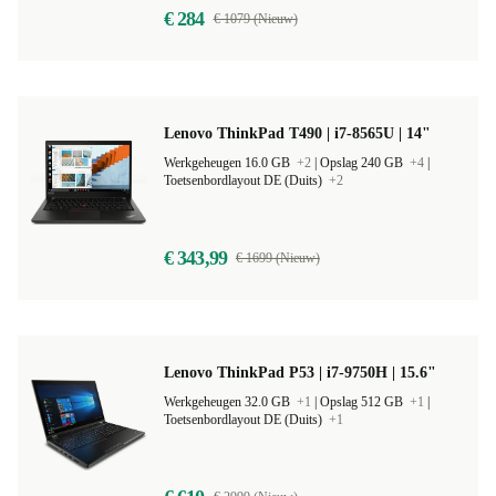
€ 284
€ 1079 (Nieuw)
Lenovo ThinkPad T490 | i7-8565U | 14"
Werkgeheugen 16.0 GB
+2
|
Opslag 240 GB
+4
|
Toetsenbordlayout DE (Duits)
+2
€ 343,99
€ 1699 (Nieuw)
Lenovo ThinkPad P53 | i7-9750H | 15.6"
Werkgeheugen 32.0 GB
+1
|
Opslag 512 GB
+1
|
Toetsenbordlayout DE (Duits)
+1