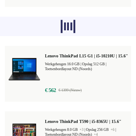
Aanbevolen producten uit andere
categorieën worden momenteel niet
geladen, sorry.
Lenovo ThinkPad L15 G1 | i5-10210U | 15.6"
Werkgeheugen 16.0 GB |
Opslag 512 GB |
Toetsenbordlayout ND (Noords)
€ 562
€ 1399 (Nieuw)
Lenovo ThinkPad T590 | i5-8365U | 15.6"