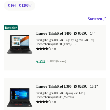
€ 164 - € 1200
Sorteren
Bestseller
Lenovo ThinkPad T490 | i5-8365U | 14"
Werkgeheugen 8.0 GB
+4
|
Opslag 256 GB
+9
|
Toetsenbordlayout FR (Frans)
+9
4,0
€ 292
€ 1099 (Nieuw)
Lenovo ThinkPad L390 | i5-8265U | 13.3"
Werkgeheugen 8.0 GB |
Opslag 256 GB |
Toetsenbordlayout SE (Zweeds)
4,0