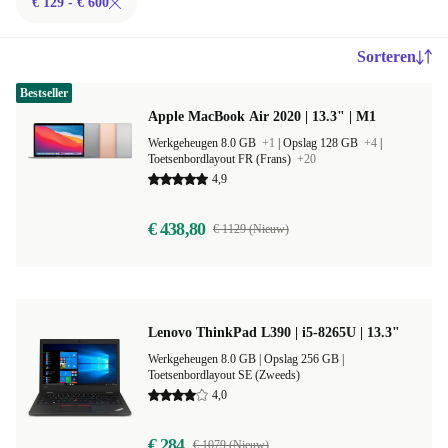
€ 129 - € 600
Sorteren
Bestseller
Apple MacBook Air 2020 | 13.3" | M1
Werkgeheugen 8.0 GB
+1
|
Opslag 128 GB
+4
|
Toetsenbordlayout FR (Frans)
+20
4,9
€ 438,80
€ 1129 (Nieuw)
Lenovo ThinkPad L390 | i5-8265U | 13.3"
Werkgeheugen 8.0 GB |
Opslag 256 GB |
Toetsenbordlayout SE (Zweeds)
4,0
€ 284
€ 1079 (Nieuw)