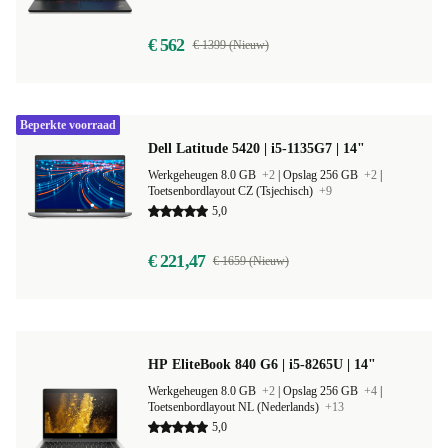
€ 562
€ 1399 (Nieuw)
Beperkte voorraad
Dell Latitude 5420 | i5-1135G7 | 14"
Werkgeheugen 8.0 GB
+2
|
Opslag 256 GB
+2
|
Toetsenbordlayout CZ (Tsjechisch)
+9
5,0
€ 221,47
€ 1659 (Nieuw)
HP EliteBook 840 G6 | i5-8265U | 14"
Werkgeheugen 8.0 GB
+2
|
Opslag 256 GB
+4
|
Toetsenbordlayout NL (Nederlands)
+13
5,0