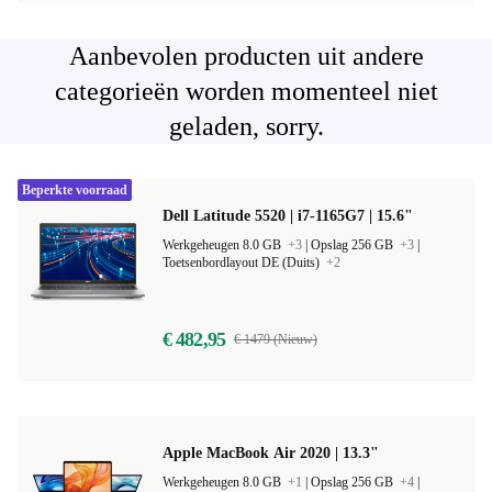
Aanbevolen producten uit andere
categorieën worden momenteel niet
geladen, sorry.
Beperkte voorraad
Dell Latitude 5520 | i7-1165G7 | 15.6"
Werkgeheugen 8.0 GB
+3
|
Opslag 256 GB
+3
|
Toetsenbordlayout DE (Duits)
+2
€ 482,95
€ 1479 (Nieuw)
Apple MacBook Air 2020 | 13.3"
Werkgeheugen 8.0 GB
+1
|
Opslag 256 GB
+4
|