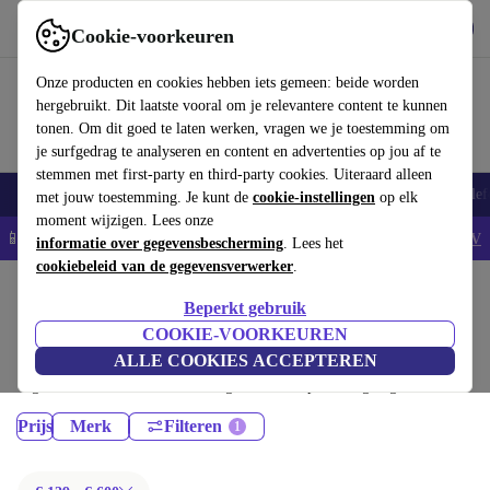
Download de app
Downloaden
Cookie-voorkeuren
Gebruik refurbed snel en eenvoudig
Onze producten en cookies hebben iets gemeen: beide worden
hergebruikt. Dit laatste vooral om je relevantere content te kunnen
tonen. Om dit goed te laten werken, vragen we je toestemming om
je surfgedrag te analyseren en content en advertenties op jou af te
stemmen met first-party en third-party cookies. Uiteraard alleen
Smartphones
Laptops
Tablets
Smartwatches
Accessoires
Koptelef
met jouw toestemming. Je kunt de
cookie-instellingen
op elk
moment wijzigen. Lees onze
📱5% EXTRA korting op alle iPhones – Code: IPHONEDEAL -
AV
informatie over gegevensbescherming
. Lees het
cookiebeleid van de gegevensverwerker
.
Home
Producten
Beperkt gebruik
Laptops:
COOKIE-VOORKEUREN
ALLE COOKIES ACCEPTEREN
Gecertificeerd refurbished Laptops onder 600€ – bespaar tot 40%. 30
dagen retourrecht & 12 maanden garantie. Shop vandaag nog duurzaam!
Prijs
Merk
Filteren