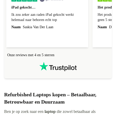
iPad gekocht…
Het product
Ik zou zeker aan raden iPad gekocht werkt
Het product 
helemaal naar behoren echt top
geen 5 sterren geef is de onduidelijke
communicati
Naam
Saskia Van Der Laan
Naam
Dhr. 
Onze reviews met 4 en 5 sterren
Refurbished Laptops kopen – Betaalbaar,
Betrouwbaar en Duurzaam
Ben je op zoek naar een
laptop
die zowel betaalbaar als