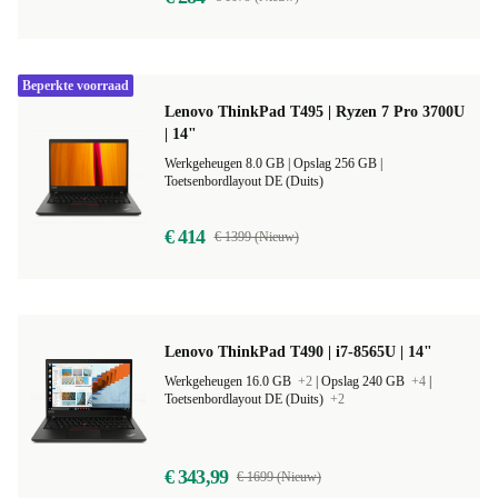
Beperkte voorraad
Lenovo ThinkPad T495 | Ryzen 7 Pro 3700U
| 14"
Werkgeheugen 8.0 GB |
Opslag 256 GB |
Toetsenbordlayout DE (Duits)
€ 414
€ 1399 (Nieuw)
Lenovo ThinkPad T490 | i7-8565U | 14"
Werkgeheugen 16.0 GB
+2
|
Opslag 240 GB
+4
|
Toetsenbordlayout DE (Duits)
+2
€ 343,99
€ 1699 (Nieuw)