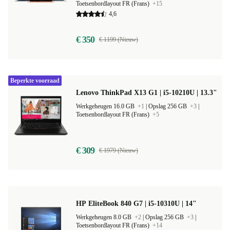
Toetsenbordlayout FR (Frans)
+15
4,6
€ 350
€ 1199 (Nieuw)
Beperkte voorraad
Lenovo ThinkPad X13 G1 | i5-10210U | 13.3"
Werkgeheugen 16.0 GB
+1
|
Opslag 256 GB
+3
|
Toetsenbordlayout FR (Frans)
+5
€ 309
€ 1979 (Nieuw)
HP EliteBook 840 G7 | i5-10310U | 14"
Werkgeheugen 8.0 GB
+2
|
Opslag 256 GB
+3
|
Toetsenbordlayout FR (Frans)
+14