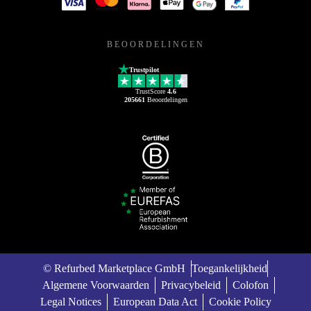
BEOORDELINGEN
Trustpilot
TrustScore
4.6
205661
Beoordelingen
© Refurbed Marketplace GmbH
Toegankelijkheid
Algemene Voorwaarden
Privacybeleid
Colofon
Legal Notices
European Data Act
Cookie Policy