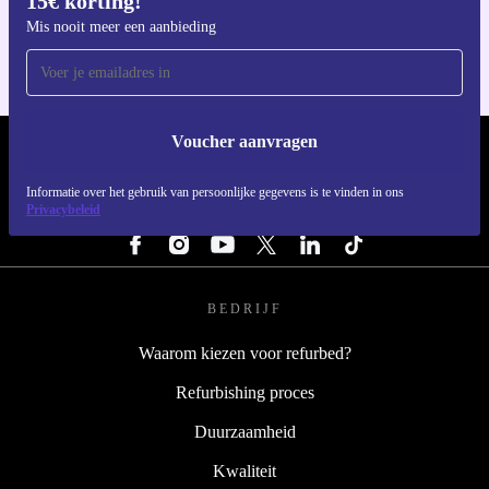
15€ korting!
Voor iOS en Android
Mis nooit meer een aanbieding
Voucher aanvragen
REFURBED NEDERLAND - RETHINK NEW.
Informatie over het gebruik van persoonlijke gegevens is te vinden in ons
Privacybeleid
VOLG ONS
BEDRIJF
Waarom kiezen voor refurbed?
Refurbishing proces
Duurzaamheid
Kwaliteit