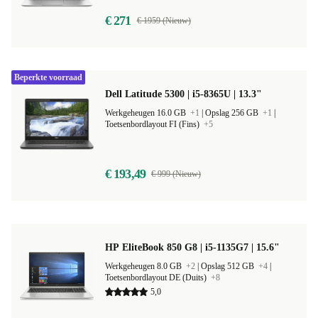
€ 271
€ 1959 (Nieuw)
Beperkte voorraad
Dell Latitude 5300 | i5-8365U | 13.3"
Werkgeheugen 16.0 GB
+1
|
Opslag 256 GB
+1
|
Toetsenbordlayout FI (Fins)
+5
€ 193,49
€ 999 (Nieuw)
HP EliteBook 850 G8 | i5-1135G7 | 15.6"
Werkgeheugen 8.0 GB
+2
|
Opslag 512 GB
+4
|
Toetsenbordlayout DE (Duits)
+8
5,0