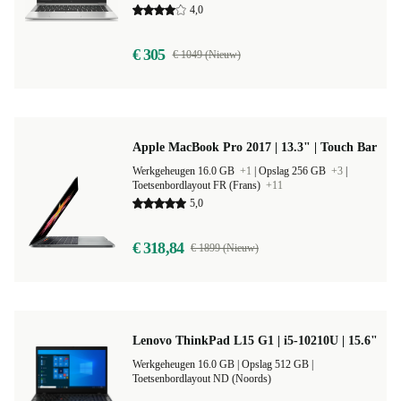
4,0
€ 305
€ 1049 (Nieuw)
Apple MacBook Pro 2017 | 13.3" | Touch Bar
Werkgeheugen 16.0 GB
+1
|
Opslag 256 GB
+3
|
Toetsenbordlayout FR (Frans)
+11
5,0
€ 318,84
€ 1899 (Nieuw)
Lenovo ThinkPad L15 G1 | i5-10210U | 15.6"
Werkgeheugen 16.0 GB |
Opslag 512 GB |
Toetsenbordlayout ND (Noords)