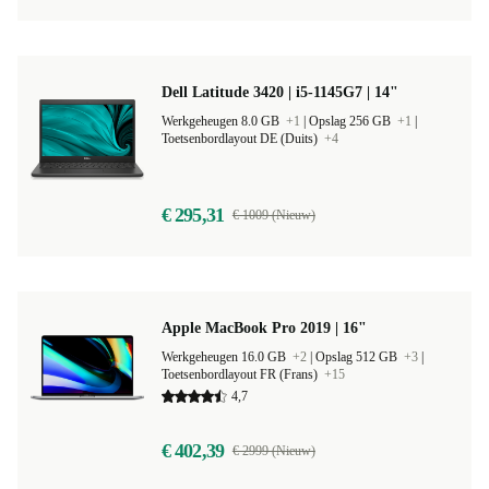
Dell Latitude 3420 | i5-1145G7 | 14"
Werkgeheugen 8.0 GB
+1
|
Opslag 256 GB
+1
|
Toetsenbordlayout DE (Duits)
+4
€ 295,31
€ 1009 (Nieuw)
Apple MacBook Pro 2019 | 16"
Werkgeheugen 16.0 GB
+2
|
Opslag 512 GB
+3
|
Toetsenbordlayout FR (Frans)
+15
4,7
€ 402,39
€ 2999 (Nieuw)