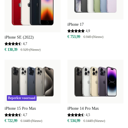
iPhone 17
4,9
€ 753,99
€ 949 (Nieuw)
iPhone SE (2022)
4,7
€ 130,39
€ 529 (Nieuw)
Beperkte voorraad
iPhone 15 Pro Max
iPhone 14 Pro Max
4,7
4,5
€ 722,99
€ 534,99
€ 1449 (Nieuw)
€ 1449 (Nieuw)