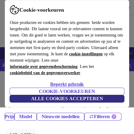
Download de app
Downloaden
Cookie-voorkeuren
Gebruik refurbed snel en eenvoudig
Onze producten en cookies hebben iets gemeen: beide worden
hergebruikt. Dit laatste vooral om je relevantere content te kunnen
tonen. Om dit goed te laten werken, vragen we je toestemming om
je surfgedrag te analyseren en content en advertenties op jou af te
stemmen met first-party en third-party cookies. Uiteraard alleen
Smartphones
Laptops
Tablets
Smartwatches
Accessoires
Koptelef
met jouw toestemming. Je kunt de
cookie-instellingen
op elk
moment wijzigen. Lees onze
📱5% EXTRA korting op alle iPhones – Code: IPHONEDEAL -
AV
informatie over gegevensbescherming
. Lees het
cookiebeleid van de gegevensverwerker
.
Home
Producten
Smartphones
Beperkt gebruik
iPhones:
COOKIE-VOORKEUREN
ALLE COOKIES ACCEPTEREN
Gecertificeerd refurbished iPhones onder 900€ – bespaar tot 40%. 30
dagen retourrecht & 12 maanden garantie. Shop vandaag nog duurzaam!
Prijs
Model
Nieuwste modellen
Filteren