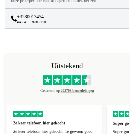
onze proefperiode van 30 dagen en ontdek het zelf.
+3280013454
ma - vr
9:00 - 15:00
Uitstekend
Gebaseerd op
205763 beoordelingen
2e keer telefoon hier gekocht
Super goede
2e keer telefoon hier gekocht, 1e gewoon goed
Super goede 