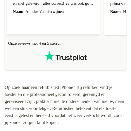
en snel geleverd.. alles correct! 2e was ook goed
prima servic
geleverd en alles erbij, 1e week bij foto's liep er
Naam
Anneke Van Herwijnen
Naam
Hub 
een streep doorheen! Kon ik terug sturen nadat
ik contact heb gehad, was niet te repareren en ik
kreeg netjes een andere toegestuurd! Netjes
allemaal geregeld! Netjes altijd een correct
antwoord gekregen!
Onze reviews met 4 en 5 sterren
Op zoek naar een refurbished iPhone? Bij refurbed vind je
toestellen die professioneel gecontroleerd, gereinigd en
gereviseerd zijn: praktisch niet te onderscheiden van nieuw, maar
wel een stuk voordeliger. Refurbished betekent dat elk toestel
eerst is getest en hersteld voordat het weer verkocht wordt, zodat
jij zonder zorgen kunt kopen.