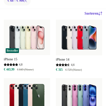
€ 68 - € 900
Sorteren
Bestseller
iPhone 15
iPhone 14
4,8
4,6
€ 443,99
€ 849 (Nieuw)
€ 315
€ 729 (Nieuw)