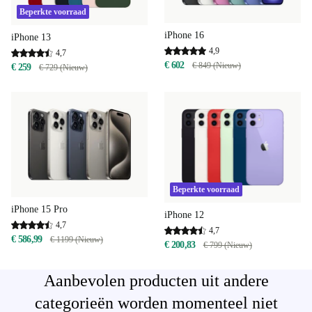
Beperkte voorraad
iPhone 16
iPhone 13
4,9
4,7
€ 602
€ 849 (Nieuw)
€ 259
€ 729 (Nieuw)
Beperkte voorraad
iPhone 15 Pro
iPhone 12
4,7
4,7
€ 586,99
€ 1199 (Nieuw)
€ 200,83
€ 799 (Nieuw)
Aanbevolen producten uit andere
categorieën worden momenteel niet